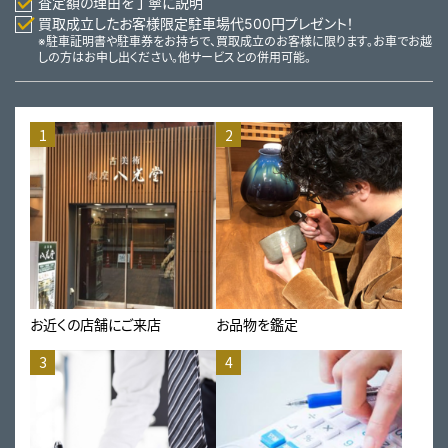
査定額の理由を丁寧に説明
買取成立したお客様限定駐車場代500円プレゼント！
※駐車証明書や駐車券をお持ちで、買取成立のお客様に限ります。お車でお越
しの方はお申し出ください。他サービスとの併用可能。
1
2
お近くの店舗にご来店
お品物を鑑定
3
4