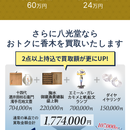
60
24
万円
万円
さらに八光堂なら
おトクに香木を買取いたします
2
点以上持込で買取額が更に
UP!