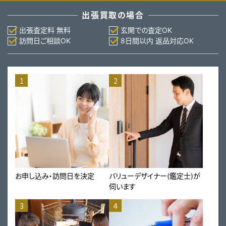
出張買取の場合
出張査定料 無料
玄関での査定OK
訪問日ご相談OK
8日間以内 返品対応OK
1
2
お申し込み・訪問日を決定
バリューデザイナー(鑑定士)が
伺います
3
4