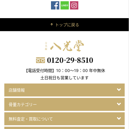
2021年5月7日放送
テレビ東京「所さんの学校では教えてくれないそこんトコロ
トップに戻る
2021年3月24日公開
YouTube「実家にある高い物を持参して”宝を査定”」
2021年3月10日放送
フジテレビ「世界の何だコレ！？ミステリー」2時間SP
2021年2月5日放送
【電話受付時間】10：00～19：00 年中無休
テレビ東京「所さんの学校では教えてくれないそこんトコロ！」
土日祝日も営業しています
2021年1月1日放送
日本テレビ「月曜から夜ふかし」
店舗情報
2021年12月30日放送
骨董カテゴリー
BSテレビ東京「一軒家まるごと壊す！」
洋食老舗「日本橋たいめいけん」解体…お宝も出たぞSP
無料査定・買取について
2021年12月23日放送