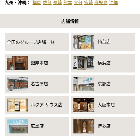
（再放送）
九州・沖縄：
福岡
佐賀
長崎
熊本
大分
宮崎
鹿児島
沖縄
2021年7月3日公開
店舗情報
YouTube「山奥で発見した大量の古銭を鑑定してみた」
2021年6月30日
仙台店
全国のグループ店舗一覧
フジテレビ「世界の何だコレ！？ミステリーSP」
「インターネットでお宝探し！」のコーナー
銀座本店
横浜店
2021年6月9日放送
中京テレビ「それって！？実際どうなの課」
「スマホ１つで家の不用品を全部売ったら、いくらになるの
名古屋店
京都店
か？」のコーナー
2021年5月14日放送
ルクア サウス店
大阪本店
テレビ東京「所さんの学校では教えてくれないそこんトコロ」
2021年5月10日公開
広島店
博多店
YouTube「古民家のお宝を銀座で鑑定したら〇〇万円になりまし
た」