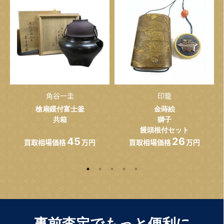
角谷一圭
印籠
槍扇鐶付富士釜
金蒔絵
共箱
獅子
饅頭根付セット
45
26
買取相場価格
万円
買取相場価格
万円
事前査定でもっと便利に