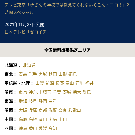
テレビ東京「所さんの学校では教えてくれないそこんトコロ！」2
時間スペシャル
2021年11月27日公開
日本テレビ「ゼロイチ」
2021年11月24日公開
全国無料出張鑑定エリア
中京テレビ「それって！？実際どうなの課」
2021年11月13日公開
北海道：
北海道
日本テレビ「1億3000万人のshowチャンネル」
東北：
青森
岩手
宮城
秋田
山形
福島
2021年10月20日公開
甲信越・北陸：
山梨
新潟
長野
富山
石川
福井
中京テレビ「それって！？実際どうなの課」
関東：
東京
神奈川
埼玉
千葉
茨城
栃木
群馬
東海：
愛知
岐阜
静岡
三重
2021年10月1日公開
テレビ東京「所さんの学校では教えてくれないそこんトコロ！」
関西：
大阪
兵庫
京都
滋賀
奈良
和歌山
中国：
鳥取
島根
岡山
広島
山口
2021年8月13日公開
四国：
徳島
香川
愛媛
高知
テレビ東京「所さんの学校では教えてくれないそこんトコロ！」