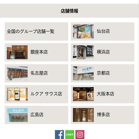
2021年7月3日公開
店舗情報
YouTube「山奥で発見した大量の古銭を鑑定してみた」
2021年6月30日
仙台店
全国のグループ店舗一覧
フジテレビ「世界の何だコレ！？ミステリーSP」
「インターネットでお宝探し！」のコーナー
銀座本店
横浜店
2021年6月9日放送
中京テレビ「それって！？実際どうなの課」
「スマホ１つで家の不用品を全部売ったら、いくらになるの
名古屋店
京都店
か？」のコーナー
2021年5月14日放送
ルクア サウス店
大阪本店
テレビ東京「所さんの学校では教えてくれないそこんトコロ」
2021年5月10日公開
広島店
博多店
YouTube「古民家のお宝を銀座で鑑定したら〇〇万円になりまし
た」
2021年5月7日放送