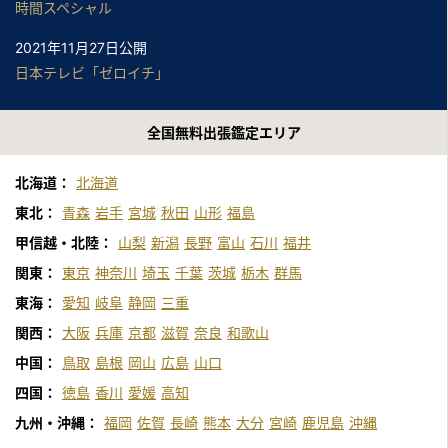
時間スペシャル
2021年11月27日公開
日本テレビ「ゼロイチ」
2021年11月24日公開
全国無料出張鑑定エリア
中京テレビ「それって！？実際どうなの課」
2021年11月13日公開
北海道：
北海道
日本テレビ「1億3000万人のshowチャンネル」
東北：
青森
岩手
宮城
秋田
山形
福島
2021年10月20日公開
甲信越・北陸：
山梨
新潟
長野
富山
石川
福井
中京テレビ「それって！？実際どうなの課」
関東：
東京
神奈川
埼玉
千葉
茨城
栃木
群馬
東海：
愛知
岐阜
静岡
三重
2021年10月1日公開
テレビ東京「所さんの学校では教えてくれないそこんトコロ！」
関西：
大阪
兵庫
京都
滋賀
奈良
和歌山
中国：
鳥取
島根
岡山
広島
山口
2021年8月13日公開
四国：
徳島
香川
愛媛
高知
テレビ東京「所さんの学校では教えてくれないそこんトコロ！」
（再放送）
九州・沖縄：
福岡
佐賀
長崎
熊本
大分
宮崎
鹿児島
沖縄