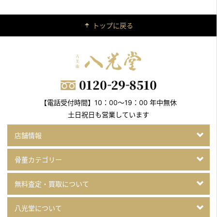
テレビ東京「所さんの学校では教えてくれないそこんトコロ
トップに戻る
2021年3月24日公開
YouTube「実家にある高い物を持参して”宝を査定”」
2021年3月10日放送
フジテレビ「世界の何だコレ！？ミステリー」2時間SP
2021年2月5日放送
【電話受付時間】10：00～19：00 年中無休
テレビ東京「所さんの学校では教えてくれないそこんトコロ！」
土日祝日も営業しています
2021年1月1日放送
日本テレビ「月曜から夜ふかし」
店舗情報
2021年12月30日放送
骨董カテゴリー
BSテレビ東京「一軒家まるごと壊す！」
洋食老舗「日本橋たいめいけん」解体…お宝も出たぞSP
無料査定・買取について
2021年12月23日放送
八光堂について
フジテレビ「世界の何だコレ!?ミステリー」