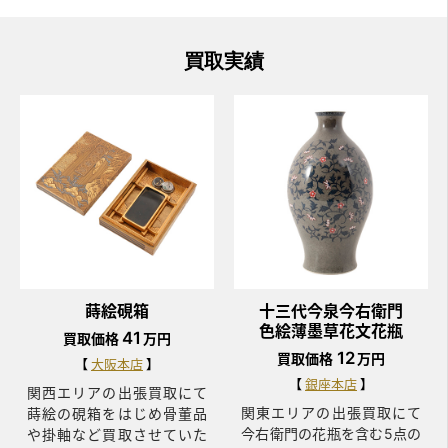
買取実績
蒔絵硯箱
十三代今泉今右衛門
色絵薄墨草花文花瓶
41
買取価格
万円
12
買取価格
万円
大阪本店
銀座本店
関西エリアの出張買取にて
関東エリアの出張買取にて
蒔絵の硯箱をはじめ骨董品
今右衛門の花瓶を含む5点の
や掛軸など買取させていた