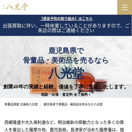
【感染予防の取り組み】はこちら
出張買取に伴い、一時休業していることがありますので、ご
来店の際はご連絡ください
鹿児島県で
骨董品・美術品を売るなら
八光堂
創業40年の実績と経験、価値を丁寧に査定いたします。
相談・出張・査定料 全て無料！
骨董品買取 古美術八光堂
鹿児島県で骨董品・美術品を売るなら八光堂
西郷隆盛や大久保利通など、明治維新の原動力となった多くの偉
人を輩出した薩摩の地、鹿児島県。島津家が治めた薩摩藩は、独