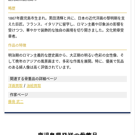
略歴
1867年鹿児島市生まれ。黒田清輝と共に、日本の近代洋画の黎明期を支
えた巨匠。フランス、イタリアに留学し、ロマン主義や印象派の影響を
受けつつ、華やかで装飾的な独自の画境を切り開きました。文化勲章受
章者。
作品の特徴
明治期のロマン主義的な歴史画から、大正期の明るい色彩の女性像、そ
して晩年のアジアの風景画まで、多彩な作風を展開。特に、優美で気品
のある婦人像は高く評価されています。
関連する骨董品の詳細ページ
洋画買取
油絵買取
作家ページ
藤島 武二