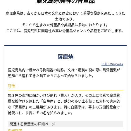
鹿児島県発祥の骨董品
鹿児島県は、古くから日本の文化と歴史において重要な役割を果たしてきた
土地であり、
そこから生まれた骨董品や美術品は多岐にわたります。
ここでは、鹿児島県に関連性の高い骨董品ジャンルや品種をご紹介します。
薩摩焼
出典：Wikipedia
鹿児島県内で焼かれる陶磁器の総称。文禄・慶長の役の際に島津義弘が
朝鮮から連れてきた陶工たちによって始められました。
特徴
象牙色の素地に細かいひび割れ（貫入）が入り、その上に金彩で豪華絢
爛な絵付けを施した「白薩摩」と、鉄分の多い土を使った素朴で実用的
な「黒薩摩」の二種類があります。特に白薩摩は、幕末の万国博覧会で
絶賛され、世界にその名を知られました。
関連する骨董品の詳細ページ
陶器買取