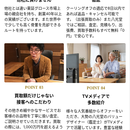
他社とは違い東証グロース市場上
クーリングオフの適応で8日以内で
場の親会社を持ち、創業40年以上
あれば返品・キャンセル可能で
の実績がございます。また世界中
す。（出張買取のみ）また八光堂
で少しでも高く骨董を売却できる
ではご相談、査定、見積もり、出
ルートを持っています。
張費、買取手数料もすべて無料「0
円」で安心です。
POINT
03
POINT
04
買取額だけじゃない
TVメディアで
接客へのこだわり
多数紹介
その他きめ細やかなサービスでお
様々な人気番組からオファーをい
客様のお品物を丁寧に扱い査定、
ただき、大勢の八光堂のバリュー
ご説明させていただきます。買取
デザイナー（鑑定士）がTVメディ
の際には、1,000万円を超えるよう
アで活躍しています。豊富な経験