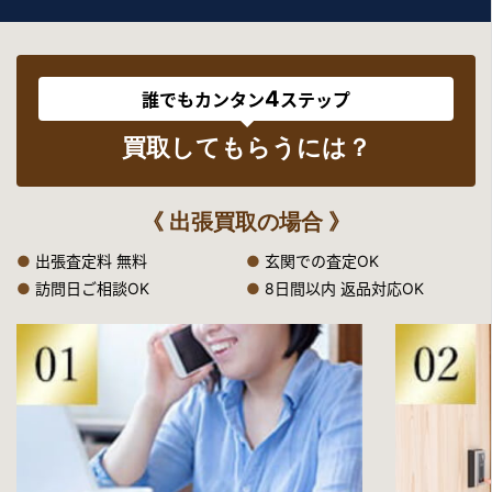
4
誰でもカンタン
ステップ
買取してもらうには？
《 出張買取の場合 》
●
出張査定料 無料
●
玄関での査定OK
●
訪問日ご相談OK
●
8日間以内 返品対応OK