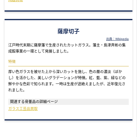
薩摩切子
出典：Wikipedia
江戸時代末期に薩摩藩で生産されたカットガラス。藩主・島津斉彬の集
成館事業の一環として発展しました。
特徴
厚い色ガラスを被せた上から深いカットを施し、色の層の濃淡（ぼか
し）を活かした、美しいグラデーションが特徴。紅、藍、紫、緑などの
鮮やかな色彩で知られます。一時は生産が途絶えましたが、近年復元さ
れました。
関連する骨董品の詳細ページ
ガラス工芸品買取