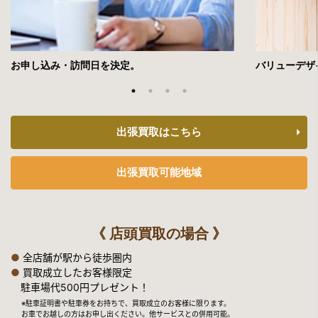
お申し込み・訪問日を決定。
バリューデザ
出張買取はこちら
出張買取可能地域
《 店頭買取の場合 》
●
全店舗が駅から徒歩圏内
●
買取成立したお客様限定
駐車場代500円プレゼント！
※駐車証明書や駐車券をお持ちで、買取成立のお客様に限ります。
お車でお越しの方はお申し出ください。他サービスとの併用可能。