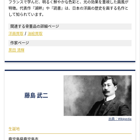
フランスで学んだ、明るく鮮やかな色彩と、光の効果を重視した画風が
特徴。代表作『湖畔』や『読書』は、日本の洋画の歴史を画する名作と
して知られています。
関連する骨董品の詳細ページ
洋画買取
油絵買取
作家ページ
黒田 清輝
藤島 武二
出典：Wikipedia
生誕地
鹿児島県鹿児島市