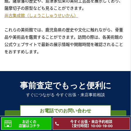
館。薩摩藩の歴史や、島津家伝来の美術工芸品を展示しており、
薩摩切子の原型なども見ることができます。
尚古集成館（しょうこしゅうせいかん）
これらの美術館では、鹿児島県の歴史や文化に触れながら、骨董
品や美術品を鑑賞することができます。訪問の際は、各美術館の
公式ウェブサイトで最新の展示情報や開館時間を確認されること
をおすすめします。
事前査定でもっと便利に
すぐにつながる 今すぐ出張・来店事前相談
お電話でのお問い合わせ
0120-29-8510
お近くの
今すぐ出張・来店予約相談
店舗はコチラ
【受付時間】10:00-19:00