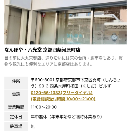
なんぼや・八光堂 京都四条河原町店
目の前に大丸京都店、通り沿いには京の台所・錦市場もあり、買
物や観光にも便利なエリアに京都店はあります。
〒600-8001 京都府京都市下京区真町（しんちょ
住所
う）90-3 四条木屋町櫛田（くしだ）ビル1F
0120-66-1333(フリーダイヤル)
電話
(電話相談受付時間 10:00〜21:00)
営業時間
11:00～20:00
定休日
年中無休（年末年始など臨時休業あり）
駐車場
無