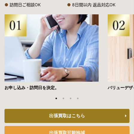
●
訪問日ご相談OK
●
8日間以内 返品対応OK
お申し込み・訪問日を決定。
バリューデザ
出張買取はこちら
出張買取可能地域