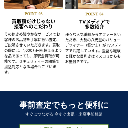
POINT
03
POINT
04
買取額だけじゃない
TVメディアで
接客へのこだわり
多数紹介
その他きめ細やかなサービスでお
様々な人気番組からオファーをい
客様のお品物を丁寧に扱い査定、
ただき、大勢の八光堂のバリュー
ご説明させていただきます。買取
デザイナー（鑑定士）がTVメディ
の際には、1,000万円を超えるよう
アで活躍しています。豊富な経験
な品であっても、即現金買取が可
と確かな目利きはマスコミからも
能です。セキュリティーの関係で
お墨付きです。
振込対応となる場合もございま
す。
事前査定でもっと便利に
すぐにつながる 今すぐ出張・来店事前相談