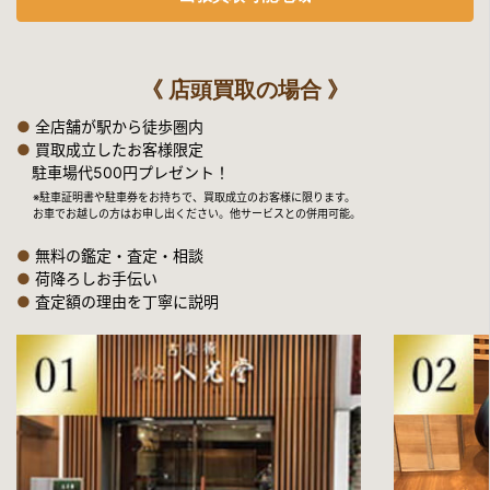
《 店頭買取の場合 》
●
全店舗が駅から徒歩圏内
●
買取成立したお客様限定
駐車場代500円プレゼント！
※駐車証明書や駐車券をお持ちで、買取成立のお客様に限ります。
お車でお越しの方はお申し出ください。他サービスとの併用可能。
●
無料の鑑定・査定・相談
●
荷降ろしお手伝い
●
査定額の理由を丁寧に説明