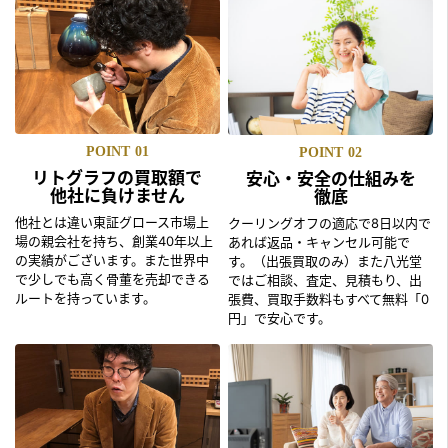
POINT
01
POINT
02
リトグラフの買取額で
安心・安全の仕組みを
他社に負けません
徹底
他社とは違い東証グロース市場上
クーリングオフの適応で8日以内で
場の親会社を持ち、創業40年以上
あれば返品・キャンセル可能で
の実績がございます。また世界中
す。（出張買取のみ）また八光堂
で少しでも高く骨董を売却できる
ではご相談、査定、見積もり、出
ルートを持っています。
張費、買取手数料もすべて無料「0
円」で安心です。