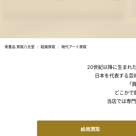
骨董品 買取八光堂
絵画買取
現代アート買取
20世紀以降に生まれ
日本を代表する芸
「
どこかで
当店では専門
絵画買取