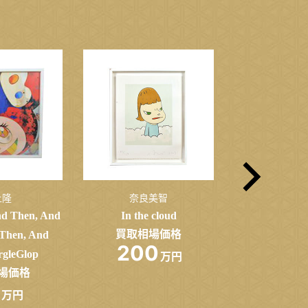
上隆
奈良美智
井上
d Then, And
In the cloud
作品
買取相場価格
買取相
Then, And
200
10
gleGlop
万円
場価格
万円