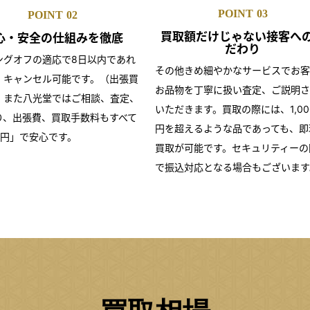
POINT
03
POINT
02
買取額だけじゃない
接客へ
心・安全の仕組みを
徹底
だわり
ングオフの適応で8日以内であれ
その他きめ細やかなサービスでお客
・キャンセル可能です。（出張買
お品物を丁寧に扱い査定、ご説明さ
）また八光堂ではご相談、査定、
いただきます。買取の際には、1,00
り、出張費、買取手数料もすべて
円を超えるような品であっても、即
0円」で安心です。
買取が可能です。セキュリティーの
で振込対応となる場合もございます