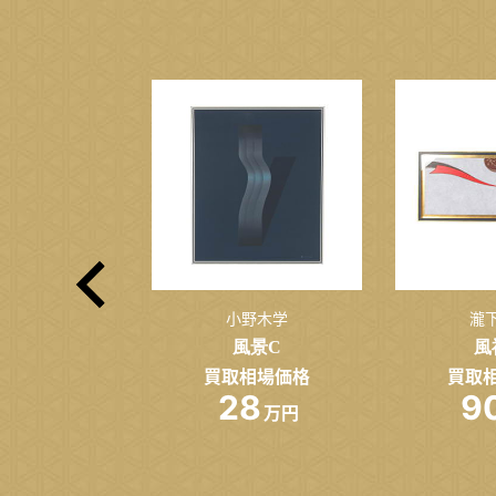
上有一
小野木学
瀧
作品ｇ
風景C
風
相場価格
買取相場価格
買取
00
28
9
万円
万円