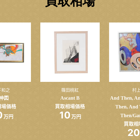
買取相場
下和之
篠田桃紅
村
神図
Ascant B
And Then, An
相場価格
買取相場価格
Then, And 
0
10
Then/Gar
万円
万円
買取相
20