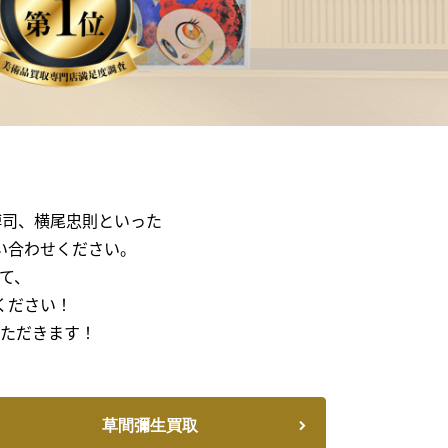
博司、横尾忠則といった
い合わせください。
て、
ください！
ただきます！
草間彌生買取