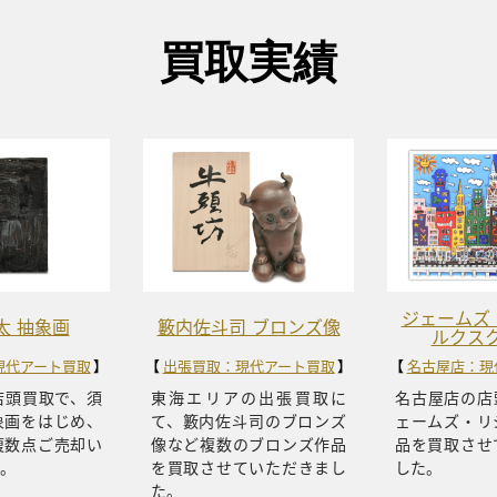
買取実績
ジェームズ
太 抽象画
籔内佐斗司 ブロンズ像
ルクス
現代アート買取
出張買取：現代アート買取
名古屋店：現
店頭買取で、須
東海エリアの出張買取に
名古屋店の店
象画をはじめ、
て、籔内佐斗司のブロンズ
ェームズ・リ
複数点ご売却い
像など複数のブロンズ作品
品を買取させ
。
を買取させていただきまし
した。
た。