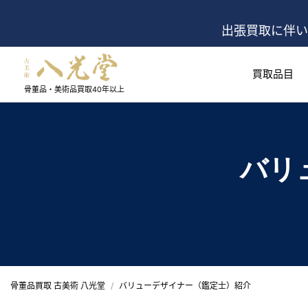
出張買取に伴い
買取品目
骨董品・美術品買取
40年以上
バリ
骨董品買取 古美術 八光堂
バリューデザイナー（鑑定士）紹介