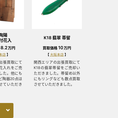
陶陽
K18 翡翠 帯留
付花入
18.2
10
万円
買取価格
万円
本店
大阪本店
出張買取にて
関西エリアの出張買取にて
花入れをご売
K18の翡翠帯留をご売却い
した。他にも
ただきました。帯留め以外
ど陶器20点ほ
にもリングなども数点買取
せていただき
させていただきました。