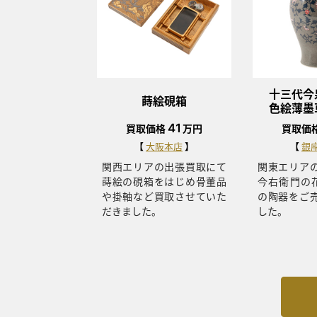
十三代今
蒔絵硯箱
色絵薄墨
41
買取価格
万円
買取価
大阪本店
銀
関西エリアの出張買取にて
関東エリア
蒔絵の硯箱をはじめ骨董品
今右衛門の
や掛軸など買取させていた
の陶器をご
だきました。
した。