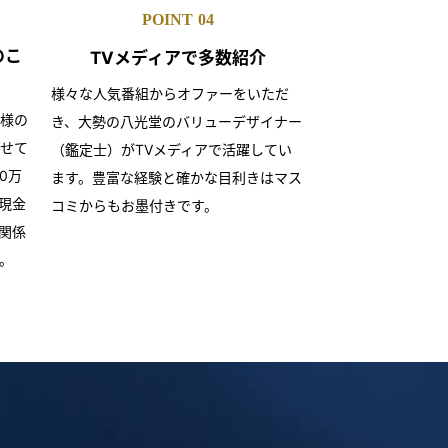
POINT
04
のこ
TVメディアで
多数紹介
様々な人気番組からオファーをいただ
様の
き、大勢の八光堂のバリューデザイナー
せて
（鑑定士）がTVメディアで活躍してい
0万
ます。豊富な経験と確かな目利きはマス
現金
コミからもお墨付きです。
関係
。