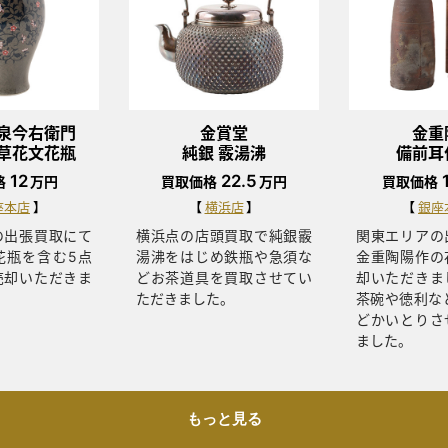
泉今右衛門
金賞堂
金重
草花文花瓶
純銀 霰湯沸
備前耳
12
22.5
格
万円
買取価格
万円
買取価格
座本店
横浜店
銀座
の出張買取にて
横浜点の店頭買取で純銀霰
関東エリアの
花瓶を含む5点
湯沸をはじめ鉄瓶や急須な
金重陶陽作の
売却いただきま
どお茶道具を買取させてい
却いただきま
ただきました。
茶碗や徳利な
どかいとりさ
ました。
もっと見る