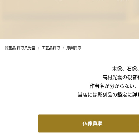
骨董品 買取八光堂
工芸品買取
彫刻買取
木像、石像
高村光雲の観音
作者名が分からない
当店には彫刻品の鑑定に詳
仏像買取