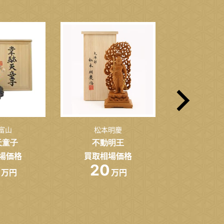
富山
松本明慶
平野
天童子
不動明王
翁
場価格
買取相場価格
買取相
20
30
万円
万円