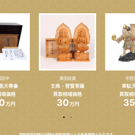
櫛田中
澤田政廣
平野
黒天尊像
文殊・普賢菩薩
韋駄
相場価格
買取相場価格
買取相
0
30
35
万円
万円
買取相場金額は当時の買取実績による参考価格となります。