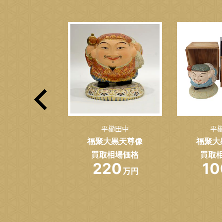
安右衛門
平櫛田中
平
小面
福聚大黒天尊像
福聚大
相場価格
買取相場価格
買取
0
220
10
万円
万円