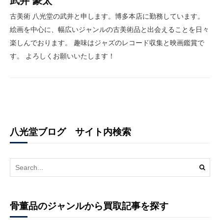
武井 豪太
古美術 八光堂の武井と申します。博多本店に勤務しています。
絵画を中心に、幅広いジャンルの古美術品と出会えることを日々
楽しんでおります。 趣味はジャズのレコード収集と映画鑑賞で
す。 よろしくお願いいたします！
八光堂ブログ サイト内検索
Search
for:
骨董品のジャンルから買取記事を探す