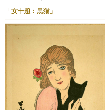
「女十題：黒猫」