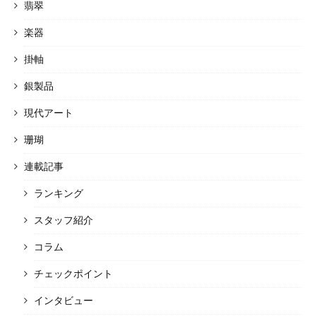
翡翠
楽器
掛軸
銀製品
現代アート
珊瑚
連載記事
ランキング
スタッフ紹介
コラム
チェックポイント
インタビュー