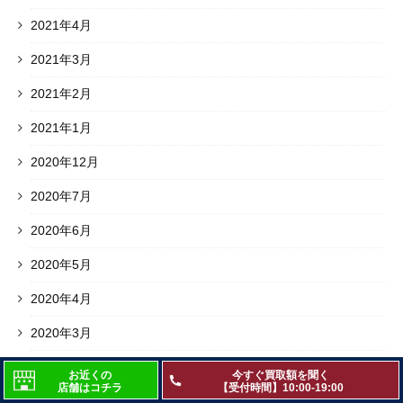
2021年4月
2021年3月
2021年2月
2021年1月
2020年12月
2020年7月
2020年6月
2020年5月
2020年4月
2020年3月
2020年2月
お近くの
今すぐ買取額を聞く
店舗はコチラ
【受付時間】10:00-19:00
2020年1月