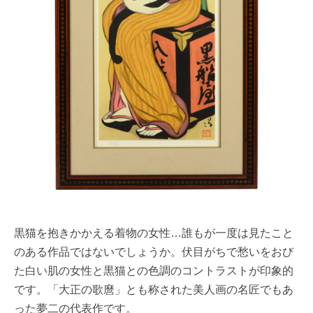
黒猫を抱きかかえる着物の女性…誰もが一度は見たこと
のある作品ではないでしょうか。伏目がちで愁いをおび
た白い肌の女性と黒猫との色調のコントラストが印象的
です。「大正の歌麿」とも称された美人画の名匠でもあ
った夢二の代表作です。