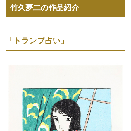
竹久夢二の作品紹介
「トランプ占い」