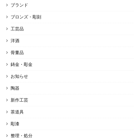
ブランド
ブロンズ・彫刻
工芸品
洋酒
骨董品
鋳金・彫金
お知らせ
陶器
新作工芸
茶道具
彫漆
整理・処分