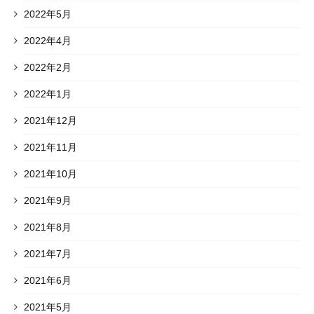
2022年5月
2022年4月
2022年2月
2022年1月
2021年12月
2021年11月
2021年10月
2021年9月
2021年8月
2021年7月
2021年6月
2021年5月