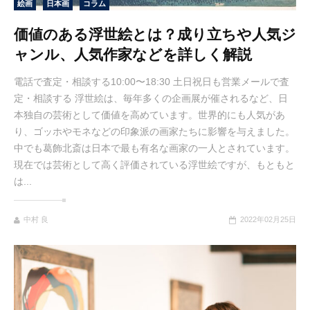
絵画
日本画
コラム
価値のある浮世絵とは？成り立ちや人気ジ
ャンル、人気作家などを詳しく解説
電話で査定・相談する10:00〜18:30 土日祝日も営業メールで査
定・相談する 浮世絵は、毎年多くの企画展が催されるなど、日
本独自の芸術として価値を高めています。世界的にも人気があ
り、ゴッホやモネなどの印象派の画家たちに影響を与えました。
中でも葛飾北斎は日本で最も有名な画家の一人とされています。
現在では芸術として高く評価されている浮世絵ですが、もともと
は...
中村 良
2022年02月25日