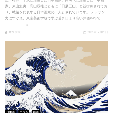
家、東山魁夷・髙山辰雄とともに「日展三山」と並び称されてお
り、戦後を代表する日本画家の一人とされています。 デッサン
力にすぐれ、東京美術学校で学ぶ若き日より高い評価を得て...
高木 健太
2021年12月23日
日本画
コラム
絵画