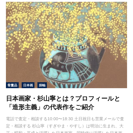
骨董品
日本画
掛軸
日本画家・杉山寧とは？プロフィールと
「造形主義」の代表作をご紹介
電話で査定・相談する10:00〜18:30 土日祝日も営業メールで査
定・相談する 杉山寧（すぎやま・やすし）は明治に生まれ、大
正・昭和・平成と活躍した日本画家。同時代に活躍した日本画