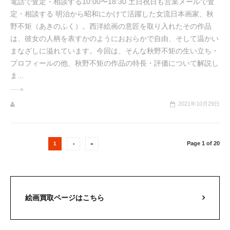
電話で査定・相談する10:00〜18:30 土日祝日も営業メールで査
定・相談する 明治から昭和にかけて活躍した女流日本画家、秋
野不矩（あきのふく）。西洋絵画の意匠を取り入れたその作品
は、彼女の人柄を表すかのようにおおらかで自由、そして温かい
まなざしに溢れています。今回は、そんな秋野不矩の生い立ち・
プロフィールの他、秋野不矩の作品の特長・評価について解説し
ま...
2021年10月29日
Page 1 of 20
1
›
»
絵画買取ページはこちら