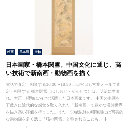
絵画
日本画
掛軸
日本画家・橋本関雪。中国文化に通じ、高
い技術で新南画・動物画を描く
電話で査定・相談する10:00〜18:30 土日祝日も営業メールで査
定・相談する 橋本関雪（はしもと・かんせつ）は、明治に生ま
れ、大正・昭和にかけて活躍した日本画家です。 中国の南画を
下敷きに近代的な感覚を取り入れた「新南画」で豊かな漢詩世界
を描き高い評価を得ました。また、50歳以降の昭和期には写実的
な動物画を多く残し「猿の関雪」と称されることも。 中...