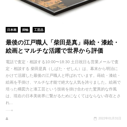
日本画
掛軸
工芸品
最後の江戸職人「柴田是真」蒔絵・漆絵・
絵画とマルチな活躍で世界から評価
電話で査定・相談する10:00〜18:30 土日祝日も営業メールで査
定・相談する 柴田是真（しばた・ぜしん）は、幕末から明治に
かけて活躍した最後の江戸職人と呼ばれています。蒔絵・漆絵・
絵画を手掛け、マルチな才能で絶大な人気を誇りました。絵画で
培った構図力と漆工芸という技術を掛け合わせた驚異的な作風
は、現在の日本美術界に繋がるためになくてはならない存在とさ
れ...
2022年01月31日