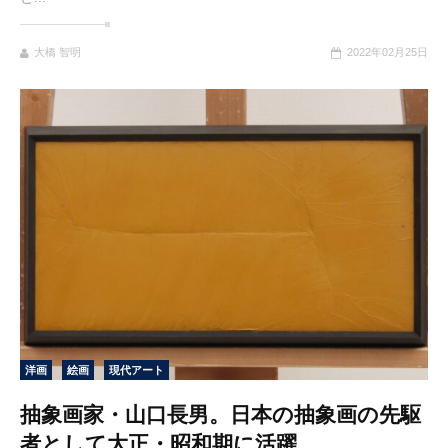
大橋 智明
2022年02月25日
洋画
絵画
現代アート
抽象画家・山口長男。日本の抽象画の先駆
者として大正・昭和期に活躍