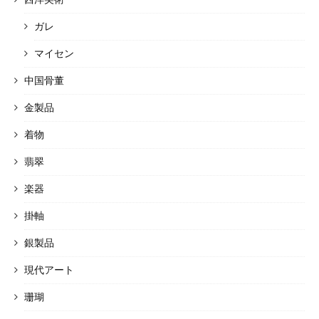
ガレ
マイセン
中国骨董
金製品
着物
翡翠
楽器
掛軸
銀製品
現代アート
珊瑚