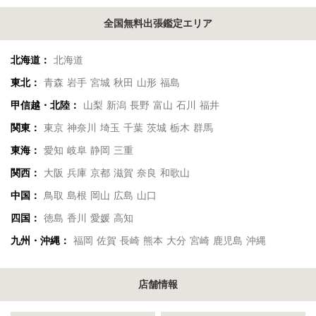
全国無料出張鑑定エリア
北海道：
北海道
東北：
青森
岩手
宮城
秋田
山形
福島
甲信越・北陸：
山梨
新潟
長野
富山
石川
福井
関東：
東京
神奈川
埼玉
千葉
茨城
栃木
群馬
東海：
愛知
岐阜
静岡
三重
関西：
大阪
兵庫
京都
滋賀
奈良
和歌山
中国：
鳥取
島根
岡山
広島
山口
四国：
徳島
香川
愛媛
高知
九州・沖縄：
福岡
佐賀
長崎
熊本
大分
宮崎
鹿児島
沖縄
店舗情報