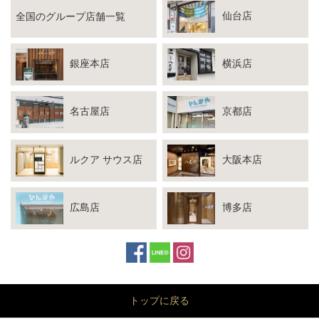
仙台店
全国のグループ店舗一覧
銀座本店
横浜店
名古屋店
京都店
ルクア サウス店
大阪本店
広島店
博多店
トップに戻る