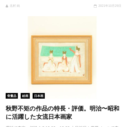
北村 純
2021年10月29日
骨董品
絵画
日本画
秋野不矩の作品の特長・評価。明治〜昭和
に活躍した女流日本画家