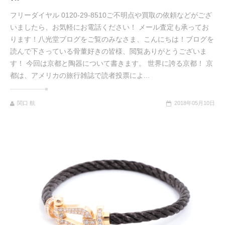
フリーダイヤル 0120-29-8510ご不明点や買取の依頼などがござ
いましたら、お気軽にお電話ください！ メール査定も承ってお
ります！八光堂ブログをご覧のみなさま、こんにちは！ブログを
読んで下さっている骨董好きの皆様、閲覧ありがとうございま
す！ 今回は京都と陶器について書きます。 世界に誇る京都！ 京
都は、アメリカの旅行雑誌で読者投票によ...
関口 航
2018年05月10日