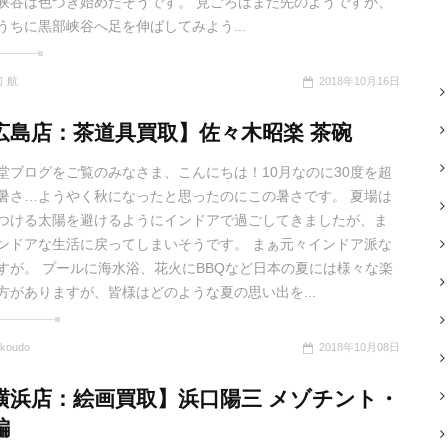
峡谷は色づき始めたそうです。 見ごろはまだ先のようですが、
うちに黒部峡谷へ足を伸ばしてみよう...
 航
2018年10月16日
広島店：茶道具買取】佐々木昭楽 茶碗
堂ブログをご覧のみなさま、こんにちは！10月なのに30度を超
暑さ…ようやく秋になったと思ったのにこの暑さです。 夏場は
つける太陽を避けるようにインドアで過ごしてきましたが、ま
ンドアな生活に戻ってしまいそうです。 まぁ元々インドア派な
すが。 プールに海水浴、花火にBBQなど日本の夏には様々な楽
方がありますが、皆様はどのような夏の思い出を...
koudo
2018年10月08日
横浜店：絵画買取】浜口陽三 メゾチント・
編