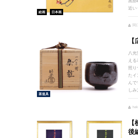
黒部
近い
絵画
日本画
関口
【
八光
える
照り
たイ
んで
しみ
茶道具
hak
【
後