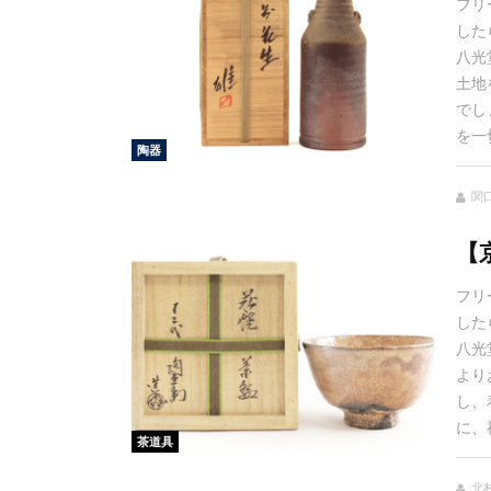
フリ
した
八光
土地
でし
を一切
陶器
関口
【
フリ
した
八光
より
し、
に、
茶道具
北村