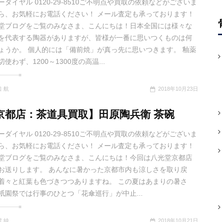
ーダイヤル 0120-29-8510ご不明点や買取の依頼などがございま
ら、お気軽にお電話ください！ メール査定も承っております！
堂ブログをご覧のみなさま、こんにちは！日本全国には様々な
を代表する陶器がありますが、皆様が一番に思いつくものは何
ょうか。 個人的には「備前焼」が真っ先に思いつきます。 釉薬
使わず、1200～1300度の高温...
 航
2018年10月23日
京都店：茶道具買取】田原陶兵衛 茶碗
ーダイヤル 0120-29-8510ご不明点や買取の依頼などがございま
ら、お気軽にお電話ください！ メール査定も承っております！
堂ブログをご覧のみなさま、こんにちは！今回は八光堂京都店
お送りします。 あんなに暑かった京都市内も涼しさを取り戻
着々と紅葉も色づきつつありますね。 この夏はあまりの暑さ
祇園祭では行事のひとつ「花傘巡行」が中止...
 純
2018年10月21日