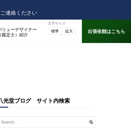
はご連絡ください
文字サイズ
バリューデザイナー
出張依頼はこちら
標準
拡大
（鑑定士）紹介
八光堂ブログ サイト内検索
earch
or: