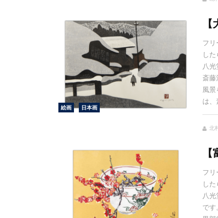
【
フリ
した
八光
斎藤
風景
は、
絵画
日本画
北村
【
フリ
した
八光
です