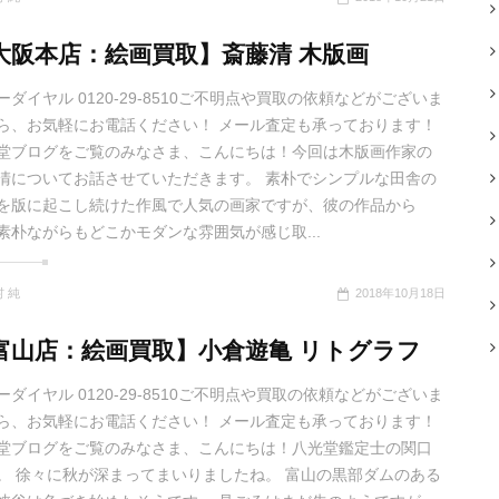
大阪本店：絵画買取】斎藤清 木版画
ーダイヤル 0120-29-8510ご不明点や買取の依頼などがございま
ら、お気軽にお電話ください！ メール査定も承っております！
堂ブログをご覧のみなさま、こんにちは！今回は木版画作家の
清についてお話させていただきます。 素朴でシンプルな田舎の
を版に起こし続けた作風で人気の画家ですが、彼の作品から
素朴ながらもどこかモダンな雰囲気が感じ取...
 純
2018年10月18日
富山店：絵画買取】小倉遊亀 リトグラフ
ーダイヤル 0120-29-8510ご不明点や買取の依頼などがございま
ら、お気軽にお電話ください！ メール査定も承っております！
堂ブログをご覧のみなさま、こんにちは！八光堂鑑定士の関口
。 徐々に秋が深まってまいりましたね。 富山の黒部ダムのある