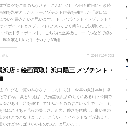
堂ブログをご覧のみなさま、こんにちは！今回も前回に引き続
果物を題材としたカラーメゾチント作品を制作した「浜口陽
について書きたいと思います。 ドライポイント／メゾチントと
ドライポイントとメゾチントについてごく簡単にご説明いたしま
 まずはドライポイント。 こちらは金属板にニードルなどで線を
、腐食液を用いずにそのまま印刷に...
木 健太
2018年10月05日
横浜店：絵画買取】浜口陽三 メゾチント・
編
堂ブログをご覧のみなさま、こんにちは！今年の夏は本当に暑
たですね。 夏といえば、八光堂横浜店の近くにある山下公園で
大会があり、足を伸ばしてはみたもののすごい人出でした！ け
それに余りある花火の美しさ、迫力、儚さを体感し、良い夏の
出のひとつとなりました。 こういったイベントなどがあると、
暑いけどやっぱりいいものだな、と思います。...