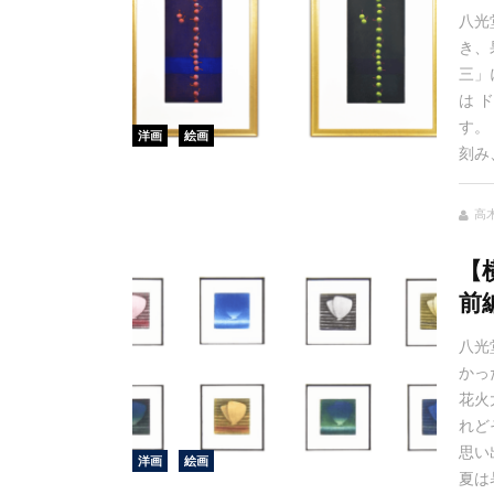
八光
き、
三」
は 
す。
洋画
絵画
刻み
高
【
前
八光
かっ
花火
れど
思い
洋画
絵画
夏は