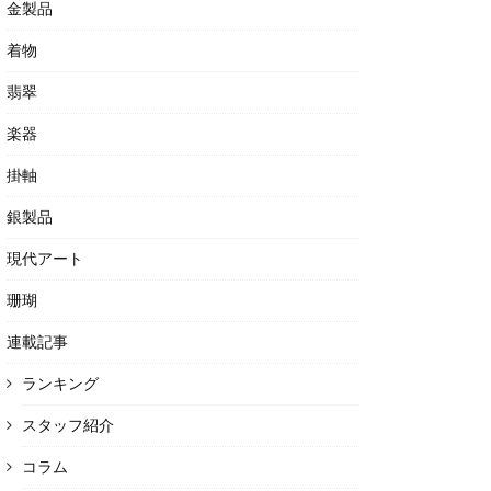
金製品
着物
翡翠
楽器
掛軸
銀製品
現代アート
珊瑚
連載記事
ランキング
スタッフ紹介
コラム