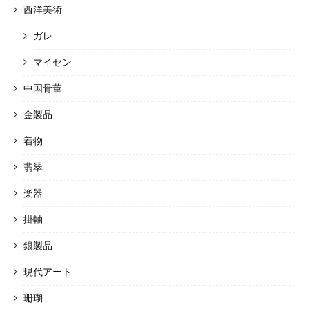
西洋美術
ガレ
マイセン
中国骨董
金製品
着物
翡翠
楽器
掛軸
銀製品
現代アート
珊瑚