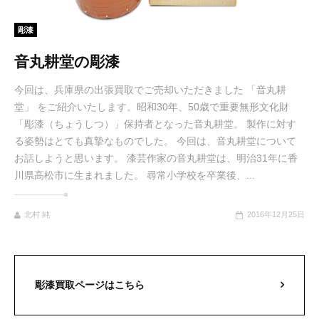
彫漆
音丸耕堂の彫漆
今回は、兵庫県の出張買取でご売却いただきました 「音丸耕
堂」 をご紹介いたします。昭和30年、50歳で重要無形文化財
「彫漆（ちょうしつ）」保持者となった音丸耕堂。 製作に対す
る姿勢はとても真摯なものでした。 今回は、音丸耕堂について
お話しようと思います。 漆芸作家の音丸耕堂は、明治31年に香
川県高松市に生まれました。 尋常小学校を卒業後、...
北村 純
2016年12月25日
彫漆買取ページはこちら