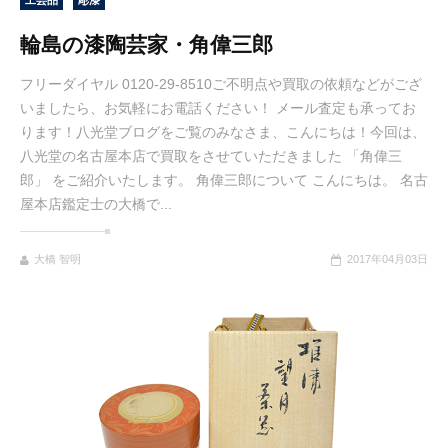
工芸品
彫漆
輪島の漆陶芸家・角偉三郎
フリーダイヤル 0120-29-8510ご不明点や買取の依頼などがござ
いましたら、お気軽にお電話ください！ メール査定も承ってお
ります！八光堂ブログをご覧のみなさま、こんにちは！今回は、
八光堂の名古屋本店で買取をさせていただきました 「角偉三
郎」 をご紹介いたします。 角偉三郎について こんにちは。 名古
屋本店鑑定士の大橋で...
大橋 智明
2017年04月03日