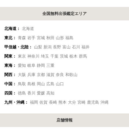
全国無料出張鑑定エリア
北海道：
北海道
東北：
青森
岩手
宮城
秋田
山形
福島
甲信越・北陸：
山梨
新潟
長野
富山
石川
福井
関東：
東京
神奈川
埼玉
千葉
茨城
栃木
群馬
東海：
愛知
岐阜
静岡
三重
関西：
大阪
兵庫
京都
滋賀
奈良
和歌山
中国：
鳥取
島根
岡山
広島
山口
四国：
徳島
香川
愛媛
高知
九州・沖縄：
福岡
佐賀
長崎
熊本
大分
宮崎
鹿児島
沖縄
店舗情報