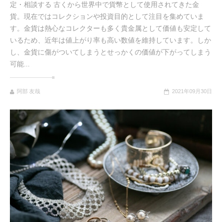
定・相談する 古くから世界中で貨幣として使用されてきた金
貨。現在ではコレクションや投資目的として注目を集めていま
す。金貨は熱心なコレクターも多く貴金属として価値も安定して
いるため、近年は値上がり率も高い数値を維持しています。しか
し、金貨に傷がついてしまうとせっかくの価値が下がってしまう
可能...
阿部 友哉
2021年09月30日