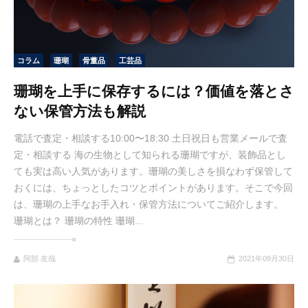
コラム
珊瑚
骨董品
工芸品
珊瑚を上手に保存するには？価値を落とさ
ない保管方法も解説
電話で査定・相談する10:00〜18:30 土日祝日も営業メールで査
定・相談する 海の生物として知られる珊瑚ですが、装飾品とし
ても実は高い人気があります。珊瑚の美しさを損なわず保管して
おくには、ちょっとしたコツとポイントがあります。そこで今回
は、珊瑚の上手なお手入れ・保管方法についてご紹介します。
珊瑚とは？ 珊瑚の特性 珊瑚...
阿部 友哉
2021年09月30日