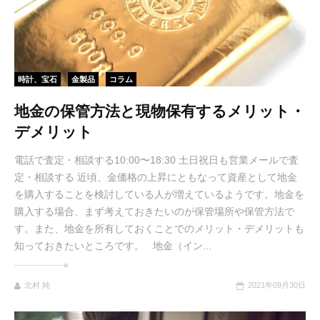
時計、宝石
金製品
コラム
地金の保管方法と現物保有するメリット・
デメリット
電話で査定・相談する10:00〜18:30 土日祝日も営業メールで査
定・相談する 近頃、金価格の上昇にともなって資産として地金
を購入することを検討している人が増えているようです。地金を
購入する場合、まず考えておきたいのが保管場所や保管方法で
す。また、地金を所有しておくことでのメリット・デメリットも
知っておきたいところです。 地金（イン...
北村 純
2021年09月30日