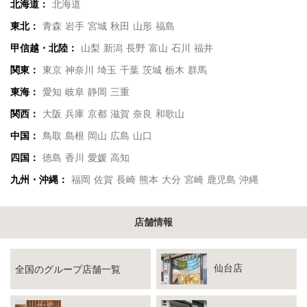
北海道：
北海道
東北：
青森
岩手
宮城
秋田
山形
福島
甲信越・北陸：
山梨
新潟
長野
富山
石川
福井
関東：
東京
神奈川
埼玉
千葉
茨城
栃木
群馬
東海：
愛知
岐阜
静岡
三重
関西：
大阪
兵庫
京都
滋賀
奈良
和歌山
中国：
鳥取
島根
岡山
広島
山口
四国：
徳島
香川
愛媛
高知
九州・沖縄：
福岡
佐賀
長崎
熊本
大分
宮崎
鹿児島
沖縄
店舗情報
仙台店
全国のグループ店舗一覧