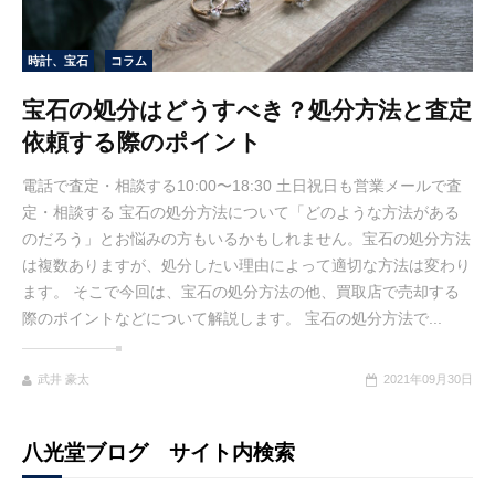
時計、宝石
コラム
宝石の処分はどうすべき？処分方法と査定
依頼する際のポイント
電話で査定・相談する10:00〜18:30 土日祝日も営業メールで査
定・相談する 宝石の処分方法について「どのような方法がある
のだろう」とお悩みの方もいるかもしれません。宝石の処分方法
は複数ありますが、処分したい理由によって適切な方法は変わり
ます。 そこで今回は、宝石の処分方法の他、買取店で売却する
際のポイントなどについて解説します。 宝石の処分方法で...
武井 豪太
2021年09月30日
八光堂ブログ サイト内検索