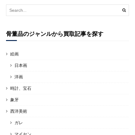
Search
for:
骨董品のジャンルから買取記事を探す
絵画
日本画
洋画
時計、宝石
象牙
西洋美術
ガレ
マイセン