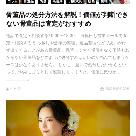
コラム
骨董品
陶器
茶道具
刀剣武具
絵画
掛軸
骨董品の処分方法を解説！価値が判断でき
ない骨董品は査定がおすすめ
電話で査定・相談する10:00〜18:30 土日祝日も営業メールで査
定・相談する 引っ越しや倉庫の整理、遺品整理などで思いがけ
ず出てくることがある骨董品。保管しておく場所もなく価値もわ
からない骨董品をどのように処分すればいいのか悩んでしまうケ
ースは少なくありません。 しかし、急いで処分したいからとい
ってむやみにゴミとして廃棄してしまうと、価値に気づか...
中村 良
2021年09月30日