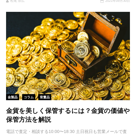
松尾 崇広
2021年09月30日
金製品
コラム
骨董品
金貨を美しく保管するには？金貨の価値や
保管方法を解説
電話で査定・相談する10:00〜18:30 土日祝日も営業メールで査