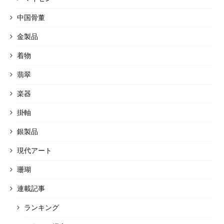
中国骨董
金製品
着物
翡翠
楽器
掛軸
銀製品
現代アート
珊瑚
連載記事
ランキング