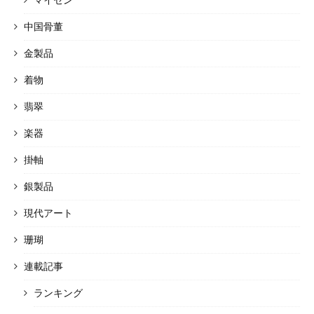
中国骨董
金製品
着物
翡翠
楽器
掛軸
銀製品
現代アート
珊瑚
連載記事
ランキング