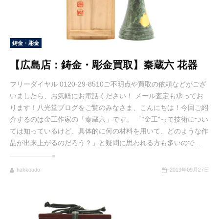
鋳金・彫金
【広島店：鋳金・彫金買取】秦蔵六 花器
フリーダイヤル 0120-29-8510ご不明点や買取の依頼などがござ
いましたら、お気軽にお電話ください！ メール査定も承ってお
ります！八光堂ブログをご覧のみなさま、こんにちは！今回ご紹
介するのは金工作家の「秦蔵六」です。 「“金工”って技術につい
ては知っているけど、具体的に何の材料を用いて、どのような作
品が出来上がるのだろう？」と疑問に思われる方も多いので...
hakkoudo
2019年09月27日