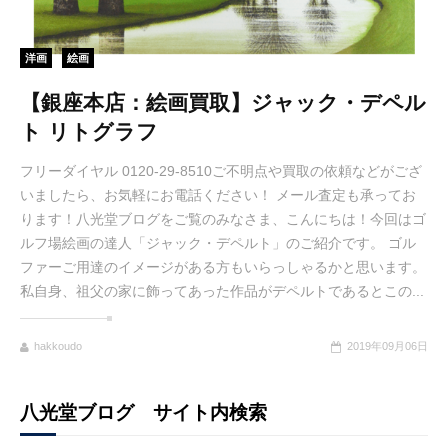
洋画
絵画
【銀座本店：絵画買取】ジャック・デペル
ト リトグラフ
フリーダイヤル 0120-29-8510ご不明点や買取の依頼などがござ
いましたら、お気軽にお電話ください！ メール査定も承ってお
ります！八光堂ブログをご覧のみなさま、こんにちは！今回はゴ
ルフ場絵画の達人「ジャック・デペルト」のご紹介です。 ゴル
ファーご用達のイメージがある方もいらっしゃるかと思います。
私自身、祖父の家に飾ってあった作品がデペルトであるとこの...
hakkoudo
2019年09月06日
八光堂ブログ サイト内検索