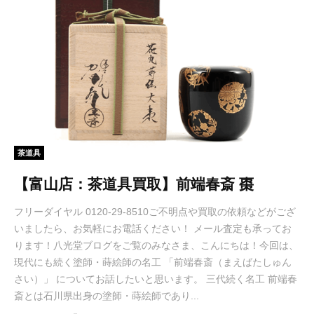
茶道具
【富山店：茶道具買取】前端春斎 棗
フリーダイヤル 0120-29-8510ご不明点や買取の依頼などがござ
いましたら、お気軽にお電話ください！ メール査定も承ってお
ります！八光堂ブログをご覧のみなさま、こんにちは！今回は、
現代にも続く塗師・蒔絵師の名工 「前端春斎（まえばたしゅん
さい）」 についてお話したいと思います。 三代続く名工 前端春
斎とは石川県出身の塗師・蒔絵師であり...