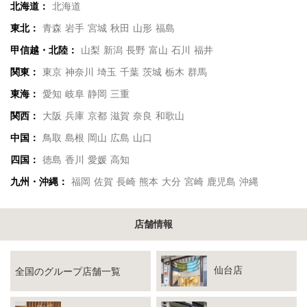
北海道：
北海道
東北：
青森
岩手
宮城
秋田
山形
福島
甲信越・北陸：
山梨
新潟
長野
富山
石川
福井
関東：
東京
神奈川
埼玉
千葉
茨城
栃木
群馬
東海：
愛知
岐阜
静岡
三重
関西：
大阪
兵庫
京都
滋賀
奈良
和歌山
中国：
鳥取
島根
岡山
広島
山口
四国：
徳島
香川
愛媛
高知
九州・沖縄：
福岡
佐賀
長崎
熊本
大分
宮崎
鹿児島
沖縄
店舗情報
仙台店
全国のグループ店舗一覧