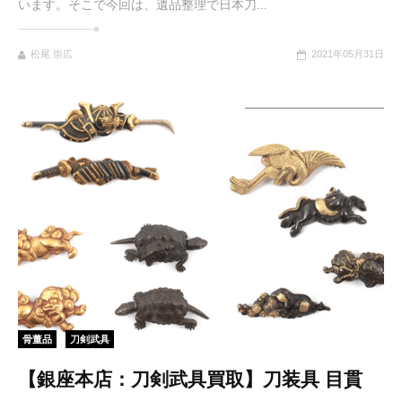
います。そこで今回は、遺品整理で日本刀...
松尾 崇広
2021年05月31日
骨董品
刀剣武具
【銀座本店：刀剣武具買取】刀装具 目貫