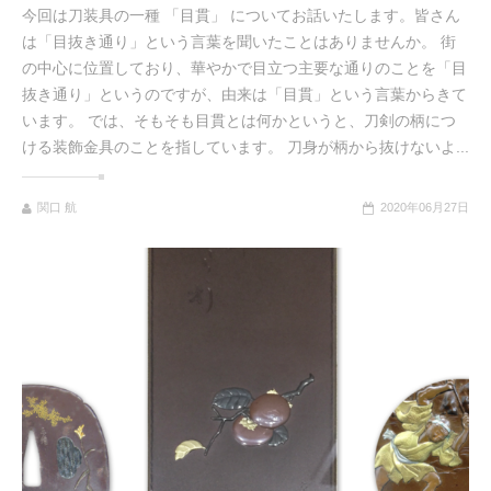
今回は刀装具の一種 「目貫」 についてお話いたします。皆さん
は「目抜き通り」という言葉を聞いたことはありませんか。 街
の中心に位置しており、華やかで目立つ主要な通りのことを「目
抜き通り」というのですが、由来は「目貫」という言葉からきて
います。 では、そもそも目貫とは何かというと、刀剣の柄につ
ける装飾金具のことを指しています。 刀身が柄から抜けないよ...
関口 航
2020年06月27日