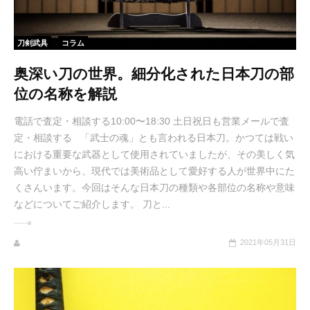
刀剣武具
コラム
奥深い刀の世界。細分化された日本刀の部
位の名称を解説
電話で査定・相談する10:00〜18:30 土日祝日も営業メールで査
定・相談する 「武士の魂」とも言われる日本刀。かつては戦い
における重要な武器として使用されていましたが、その美しく気
高い佇まいから、現代では美術品として愛好する人が世界中にた
くさんいます。今回はそんな日本刀の種類や各部位の名称や意味
などについてご紹介します。 刀と...
2021年05月31日