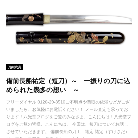
刀剣武具
備前長船祐定（短刀）～ 一振りの刀に込
められた幾多の想い ～
フリーダイヤル 0120-29-8510ご不明点や買取の依頼などがござ
いましたら、お気軽にお電話ください！ メール査定も承ってお
ります！八光堂ブログをご覧のみなさま、こんにちは！八光堂ブ
ログをご覧の皆様、こんにちは。 今回は、短刀についてお話し
させていただきます。 備前長船の刀工 祐定 祐定（すけさだ）