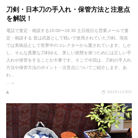
刀剣・日本刀の手入れ・保管方法と注意点
を解説！
電話で査定・相談する10:00〜18:30 土日祝日も営業メールで査
定・相談する 昔は武器として戦いで使用されていた刀剣。現在
では美術品として世界中のコレクターから愛されています。しか
し、そんな貴重な刀剣ゆえ、美しい状態を保つためには正しい手
入れや保管をすることが大事です。そこで今回は、刀剣の手入れ
方法や保管方法のポイント・注意点についてご紹介します。あ
わ...
2021年11月30日