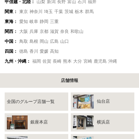
甲信越・北陸：
山梨
新潟
長野
富山
石川
福井
関東：
東京
神奈川
埼玉
千葉
茨城
栃木
群馬
東海：
愛知
岐阜
静岡
三重
関西：
大阪
兵庫
京都
滋賀
奈良
和歌山
中国：
鳥取
島根
岡山
広島
山口
四国：
徳島
香川
愛媛
高知
九州・沖縄：
福岡
佐賀
長崎
熊本
大分
宮崎
鹿児島
沖縄
店舗情報
仙台店
全国のグループ店舗一覧
銀座本店
横浜店