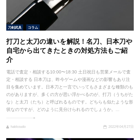
刀剣武具
コラム
打刀と太刀の違いを解説！名刀、日本刀や
自宅から出てきたときの対処方法もご紹
介
電話で査定・相談する10:00〜18:30 土日祝日も営業メールで査
定・相談する 日本刀は、昨今ゲームや漫画などの影響もあり注
目を集めています。日本刀と一言でいってもさまざまな種類のも
のがありますが、多くの方が思い浮かべるのが、打刀（うちがた
な）と太刀（たち）と呼ばれるものです。どちらも似たような形
状なのですが、どのように見分けられるのでしょうか。...
hakkoudo
2022年04月27日