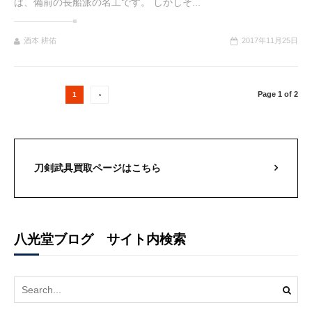
は、備前の長船派の名工です。 しかしそ...
酒本 耕佑
2017年11月25日
Page 1 of 2
1
›
刀剣武具買取ページはこちら
八光堂ブログ サイト内検索
Search
for: