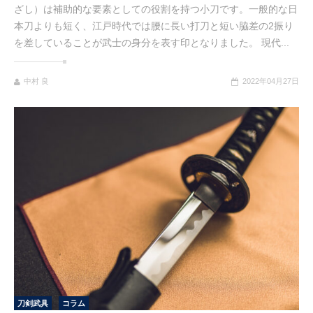
ざし）は補助的な要素としての役割を持つ小刀です。一般的な日
本刀よりも短く、江戸時代では腰に長い打刀と短い脇差の2振り
を差していることが武士の身分を表す印となりました。 現代...
中村 良
2022年04月27日
刀剣武具
コラム