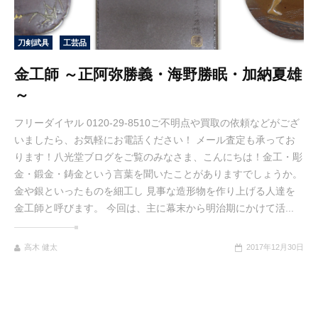
刀剣武具
工芸品
金工師 ～正阿弥勝義・海野勝眠・加納夏雄
～
フリーダイヤル 0120-29-8510ご不明点や買取の依頼などがござ
いましたら、お気軽にお電話ください！ メール査定も承ってお
ります！八光堂ブログをご覧のみなさま、こんにちは！金工・彫
金・鍛金・鋳金という言葉を聞いたことがありますでしょうか。
金や銀といったものを細工し 見事な造形物を作り上げる人達を
金工師と呼びます。 今回は、主に幕末から明治期にかけて活...
高木 健太
2017年12月30日