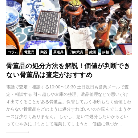
コラム
骨董品
陶器
茶道具
刀剣武具
絵画
掛軸
骨董品の処分方法を解説！価値が判断でき
ない骨董品は査定がおすすめ
電話で査定・相談する10:00〜18:30 土日祝日も営業メールで査
定・相談する 引っ越しや倉庫の整理、遺品整理などで思いがけ
ず出てくることがある骨董品。保管しておく場所もなく価値もわ
からない骨董品をどのように処分すればいいのか悩んでしまうケ
ースは少なくありません。 しかし、急いで処分したいからとい
ってむやみにゴミとして廃棄してしまうと、価値に気づか...