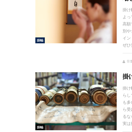
掛け
よっ
高額
別や
イン
掛軸
ぜひ
骨
掛
掛け
らし
も多
ら受
るな
実は
掛軸