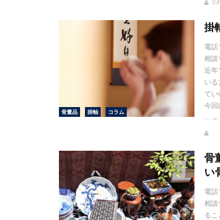
北村
掛
電話
相談
近年
いる
てい
今回
骨董品
掛軸
コラム
骨
い
電話
相談
るこ