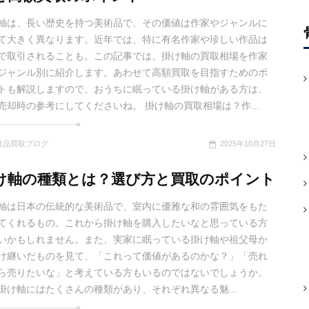
軸は、長い歴史を持つ美術品で、その価値は作家やジャンルに
て大きく異なります。近年では、特に有名作家や珍しい作品は
で取引されることも。この記事では、掛け軸の買取相場を作家
ジャンル別に紹介します。あわせて高額買取を目指すためのポ
トも解説しますので、おうちに眠っている掛け軸がある方は、
売却時の参考にしてくださいね。 掛け軸の買取相場は？作...
董品買取ブログ
2025年10月27日
け軸の種類とは？選び方と買取のポイント
軸は日本の伝統的な美術品で、室内に優雅な和の雰囲気をもた
てくれるもの。これから掛け軸を購入したいなと思っている方
いかもしれません。また、実家に眠っている掛け軸や祖父母か
け継いだものを見て、「これって価値があるのかな？」「売れ
ら売りたいな」と考えている方もいるのではないでしょうか。
掛け軸にはたくさんの種類があり、それぞれ異なる魅...