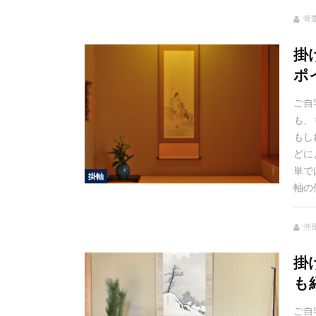
骨
掛
ポ
ご自
も、
もし
どに
単で
掛軸
軸の
仲
掛
も
ご自