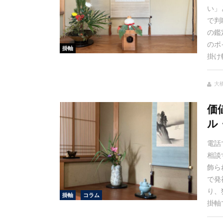
い」
で判
の鑑
のポ
掛軸
掛け
大
価
ル
電話
相談
飾ら
で発
り、
掛軸
コラム
掛軸