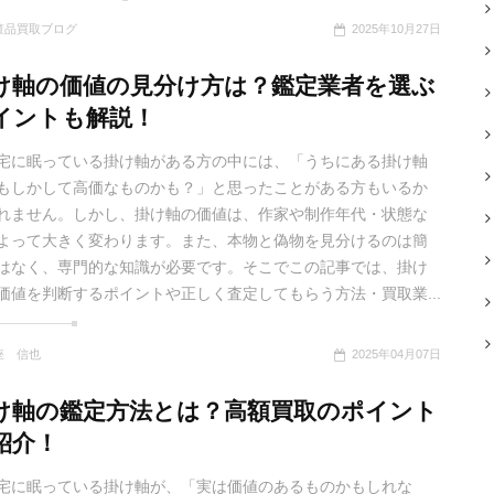
董品買取ブログ
2025年10月27日
け軸の価値の見分け方は？鑑定業者を選ぶ
イントも解説！
宅に眠っている掛け軸がある方の中には、「うちにある掛け軸
もしかして高価なものかも？」と思ったことがある方もいるか
れません。しかし、掛け軸の価値は、作家や制作年代・状態な
よって大きく変わります。また、本物と偽物を見分けるのは簡
はなく、専門的な知識が必要です。そこでこの記事では、掛け
価値を判断するポイントや正しく査定してもらう方法・買取業...
座 信也
2025年04月07日
け軸の鑑定方法とは？高額買取のポイント
紹介！
宅に眠っている掛け軸が、「実は価値のあるものかもしれな