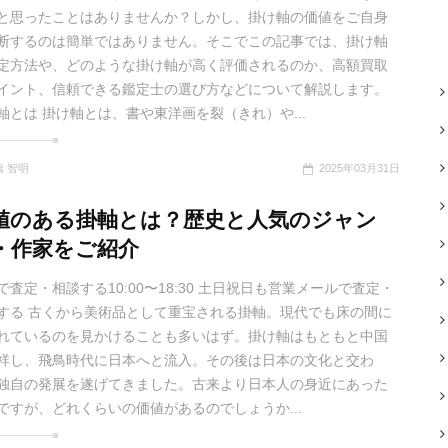
と思ったことはありませんか？しかし、掛け軸の価値をご自身
断するのは簡単ではありません。そこでこの記事では、掛け軸
定方法や、どのような掛け軸が高く評価されるのか、高額買取
イント、信頼できる鑑定士の選び方などについて解説します。
軸とは 掛け軸とは、書や東洋画を裂（きれ）や...
橋 智明
2025年03月31日
値のある掛軸とは？歴史と人気のジャン
・作家をご紹介
で査定・相談する10:00〜18:30 土日祝日も営業メールで査定・
する 古くから美術品として重宝される掛軸。現代でも床の間に
れているのを見かけることも多いはず。掛け軸はもともと中国
祥し、飛鳥時代に日本へと流入。その後は日本の文化と交わ
独自の発展を遂げてきました。古来より日本人の身近にあった
ですが、どれくらいの価値があるのでしょうか...