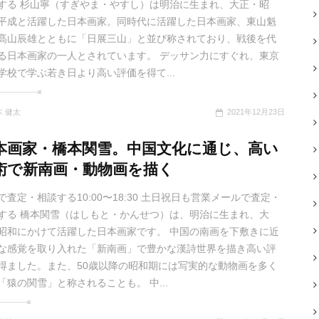
する 杉山寧（すぎやま・やすし）は明治に生まれ、大正・昭
平成と活躍した日本画家。同時代に活躍した日本画家、東山魁
髙山辰雄とともに「日展三山」と並び称されており、戦後を代
る日本画家の一人とされています。 デッサン力にすぐれ、東京
学校で学ぶ若き日より高い評価を得て...
木 健太
2021年12月23日
本画家・橋本関雪。中国文化に通じ、高い
術で新南画・動物画を描く
で査定・相談する10:00〜18:30 土日祝日も営業メールで査定・
する 橋本関雪（はしもと・かんせつ）は、明治に生まれ、大
昭和にかけて活躍した日本画家です。 中国の南画を下敷きに近
な感覚を取り入れた「新南画」で豊かな漢詩世界を描き高い評
得ました。また、50歳以降の昭和期には写実的な動物画を多く
「猿の関雪」と称されることも。 中...