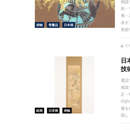
相談
和・
夷・
表す
掛軸
骨董品
日本画
美術
高
日
技
電話
相談
正・
代的
価を
絵画
日本画
掛軸
残し