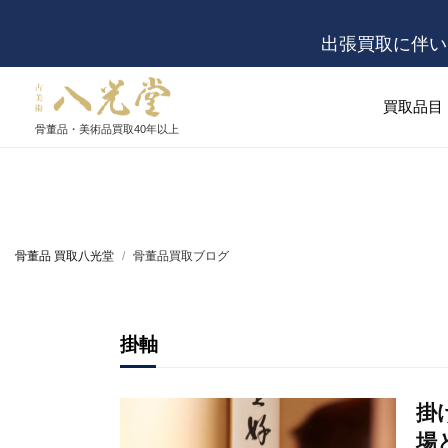
出張買取に伴い
買取品目
骨董品・美術品買取
40年以上
骨董品 買取八光堂
骨董品買取ブログ
掛軸
掛
場