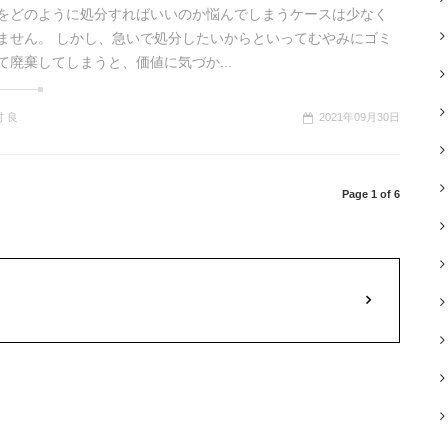
をどのように処分すればいいのか悩んでしまうケースは少なく
ません。 しかし、急いで処分したいからといってむやみにゴミ
て廃棄してしまうと、価値に気づか...
 良
2021年09月30日
Page 1 of 6