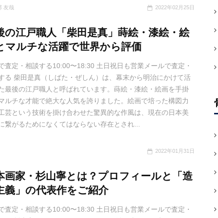
部 友哉
2022年02月25日
後の江戸職人「柴田是真」蒔絵・漆絵・絵
とマルチな活躍で世界から評価
で査定・相談する10:00〜18:30 土日祝日も営業メールで査定・
する 柴田是真（しばた・ぜしん）は、幕末から明治にかけて活
た最後の江戸職人と呼ばれています。蒔絵・漆絵・絵画を手掛
マルチな才能で絶大な人気を誇りました。絵画で培った構図力
工芸という技術を掛け合わせた驚異的な作風は、現在の日本美
に繋がるためになくてはならない存在とされ...
2022年01月31日
本画家・杉山寧とは？プロフィールと「造
主義」の代表作をご紹介
で査定・相談する10:00〜18:30 土日祝日も営業メールで査定・