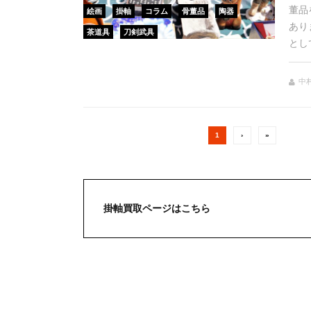
董品
絵画
掛軸
コラム
骨董品
陶器
あり
茶道具
刀剣武具
とし
中村
1
›
»
掛軸買取ページはこちら