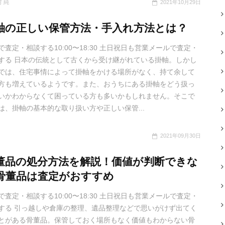
 純
2021年10月29日
軸の正しい保管方法・手入れ方法とは？
で査定・相談する10:00〜18:30 土日祝日も営業メールで査定・
する 日本の伝統として古くから受け継がれている掛軸。しかし
では、住宅事情によって掛軸をかける場所がなく、持て余して
方も増えているようです。また、おうちにある掛軸をどう扱っ
いかわからなくて困っている方も多いかもしれません。そこで
は、掛軸の基本的な取り扱い方や正しい保管...
2021年09月30日
董品の処分方法を解説！価値が判断できな
骨董品は査定がおすすめ
で査定・相談する10:00〜18:30 土日祝日も営業メールで査定・
する 引っ越しや倉庫の整理、遺品整理などで思いがけず出てく
とがある骨董品。保管しておく場所もなく価値もわからない骨