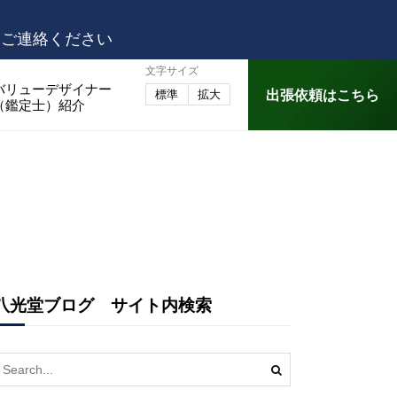
はご連絡ください
文字サイズ
バリューデザイナー
出張依頼はこちら
標準
拡大
（鑑定士）紹介
八光堂ブログ サイト内検索
earch
or: