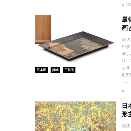
阿
最
画
電話
相談
躍し
け、
と漆
日本画
掛軸
工芸品
術界
日
形
電話