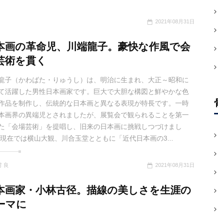
2021年08月31日
本画の革命児、川端龍子。豪快な作風で会
芸術を貫く
龍子（かわばた・りゅうし）は、明治に生まれ、大正～昭和に
て活躍した男性日本画家です。巨大で大胆な構図と鮮やかな色
作品を制作し、伝統的な日本画と異なる表現が特長です。一時
本画界の異端児とされましたが、展覧会で観られることを第一
た「会場芸術」を提唱し、旧来の日本画に挑戦しつづけまし
 現在では横山大観、川合玉堂とともに「近代日本画の3...
 良
2021年08月31日
本画家・小林古径。描線の美しさを生涯の
ーマに