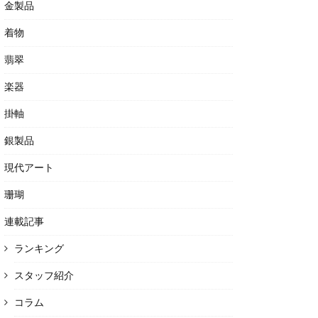
金製品
着物
翡翠
楽器
掛軸
銀製品
現代アート
珊瑚
連載記事
ランキング
スタッフ紹介
コラム