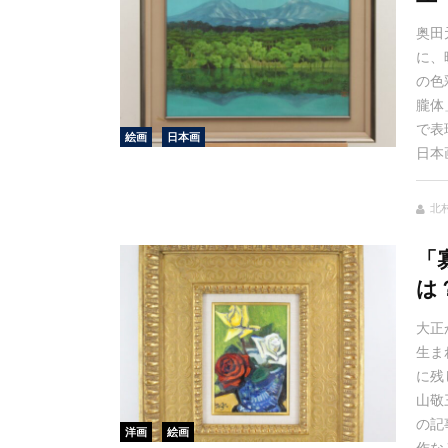
奥田
に、
の色
朧体
で表
絵画
日本画
日本
北村
「
は
大正
生ま
に残
山敬
の記
洋画
絵画