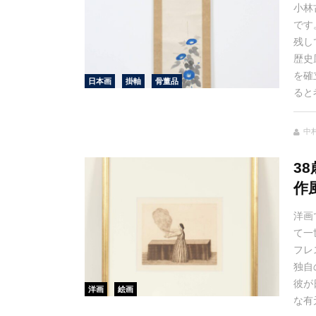
小林
です
残し
歴史
を確
日本画
掛軸
骨董品
ると
中村
3
作
洋画
て一
フレ
独自
彼が
洋画
絵画
な有