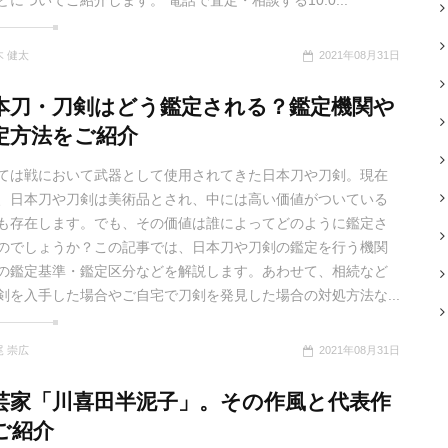
どについてご紹介します。 電話で査定・相談する10:0...
木 健太
2021年08月31日
本刀・刀剣はどう鑑定される？鑑定機関や
定方法をご紹介
ては戦において武器として使用されてきた日本刀や刀剣。現在
、日本刀や刀剣は美術品とされ、中には高い価値がついている
も存在します。でも、その価値は誰によってどのように鑑定さ
のでしょうか？この記事では、日本刀や刀剣の鑑定を行う機関
の鑑定基準・鑑定区分などを解説します。あわせて、相続など
剣を入手した場合やご自宅で刀剣を発見した場合の対処方法な...
尾 崇広
2021年08月31日
芸家「川喜田半泥子」。その作風と代表作
ご紹介