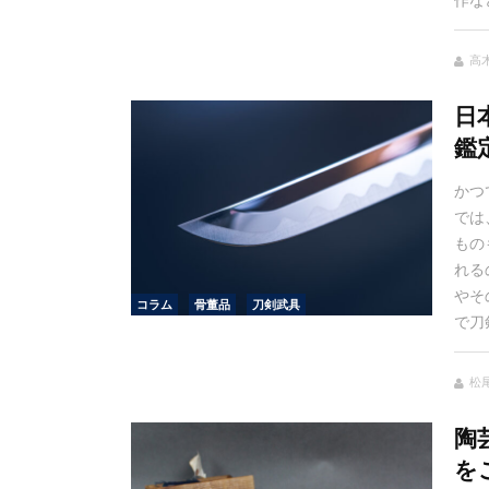
作な
高
日
鑑
かつ
では
もの
れる
やそ
コラム
骨董品
刀剣武具
で刀
松
陶
を