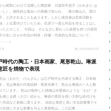
から昭和にかけて活躍した陶芸家、川喜田半泥子（かわきた は
いし）。個性的な風合いの茶碗で知られ、「東の魯山人、西の
子」と評されることもあります。しかし彼自身は芸術活動を
味」と位置付けていたため、生涯で一度も作品を売ることはし
ったとのこと。 今回は、そんな少し変わった経歴を持つ川喜田
子の生い立ちや作品の特長・評価・代表的な作品について...
 良
2021年08月31日
戸時代の陶工・日本画家、尾形乾山。琳派
意匠を焼物で表現
乾山（おがた・けんざん）は江戸時代を代表する陶工・日本画
す。兄は琳派の代表絵師・尾形光琳で、乾山も琳派の一人と数
れています。 乾山の制作した焼物は水墨画のような「わび・さ
を感じる銹（さび）絵から、琳派の意匠を使い大胆な絵付けを
た作品など多岐に渡ります。 自由な発想と高い文化的素養でそ
の京焼に大きな影響を与えた尾形乾山。この記事...