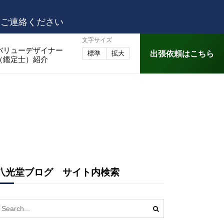
はご連絡ください
文字サイズ
バリューデザイナー
出張依頼はこちら
標準
拡大
（鑑定士）紹介
八光堂ブログ サイト内検索
earch
or: