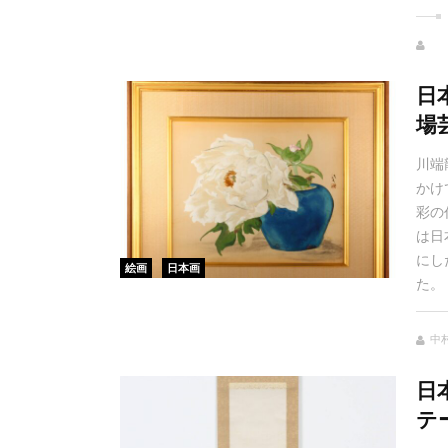
日
場
川端
かけ
彩の
は日
にし
絵画
日本画
た。
中村
日
テ