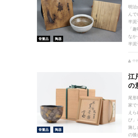
明治
んで
半泥
「趣
なか
骨董品
陶器
半泥
中村
江
の
尾形
家で
えら
び」
施し
骨董品
陶器
の後