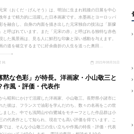
元宋（おくだ・げんそう）は、明治に生まれ戦後の日展を中心
晩年まで精力的に活躍した日本画家です。水墨画とヨーロッパ
彩を融合し、自身の内面を描き出した元宋独自の技法は「新朦
」と呼ばれています。また「元宋の赤」と呼ばれる独特な赤色
現した風景画は、見る人に鮮烈な印象と深い感動を与えます。
画の道を確立するまでに紆余曲折の人生を送った奥田...
 純
2021年08月31日
寡黙な色彩」が特長。洋画家・小山敬三と
？作風・評価・代表作
から昭和にかけて活躍した洋画家、小山敬三。長野県小諸市に
れた彼は、フランスで油彩を学んだのち、数々の名画をこの世
しました。中でも浅間山や白鷺城をモチーフとした作品群は小
三の代表作として知られ、現在でも高い評価を得ています。こ
事では、そんな小山敬三の生い立ちや作風の特長・評価・代表