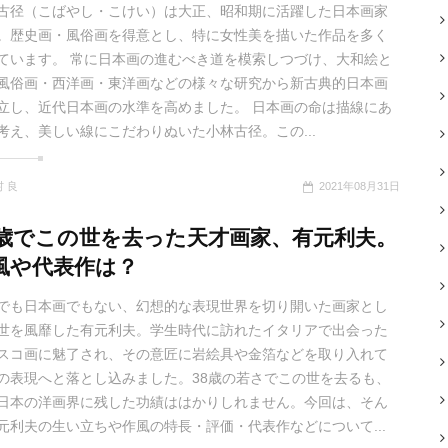
古径（こばやし・こけい）は大正、昭和期に活躍した日本画家
。歴史画・風俗画を得意とし、特に女性美を描いた作品を多く
ています。 常に日本画の進むべき道を模索しつづけ、大和絵と
風俗画・西洋画・東洋画などの様々な研究から新古典的日本画
立し、近代日本画の水準を高めました。 日本画の命は描線にあ
考え、美しい線にこだわりぬいた小林古径。この...
 良
2021年08月31日
8歳でこの世を去った天才画家、有元利夫。
風や代表作は？
でも日本画でもない、幻想的な表現世界を切り開いた画家とし
世を風靡した有元利夫。学生時代に訪れたイタリアで出会った
スコ画に魅了され、その意匠に岩絵具や金箔などを取り入れて
の表現へと落とし込みました。38歳の若さでこの世を去るも、
日本の洋画界に残した功績ははかりしれません。今回は、そん
元利夫の生い立ちや作風の特長・評価・代表作などについて...