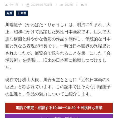
中村 良
/
2021年08月31日
/
19278
/
0
絵画
日本画
川端龍子（かわばた・りゅうし）は、明治に生まれ、大
正～昭和にかけて活躍した男性日本画家です。巨大で大
胆な構図と鮮やかな色彩の作品を制作し、伝統的な日本
画と異なる表現が特長です。一時は日本画界の異端児と
されましたが、展覧会で観られることを第一にした「会
場芸術」を提唱し、旧来の日本画に挑戦しつづけまし
た。
現在では横山大観、川合玉堂とともに「近代日本画の3
巨匠」と称されています。この記事ではそんな川端龍子
の生涯と、作品の魅力についてご紹介します。
電話で査定・相談する10:00〜18:30 土日祝日も営業