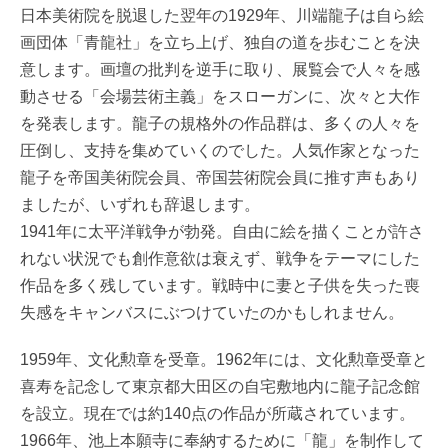
日本美術院を脱退した翌年の1929年、川端龍子は自ら絵
画団体「青龍社」を立ち上げ、独自の道を歩むことを決
意します。画壇の批判を逆手に取り、展覧会で人々を感
動させる「会場芸術主義」をスローガンに、次々と大作
を発表します。龍子の規格外の作品群は、多くの人々を
圧倒し、支持を集めていくのでした。人気作家となった
龍子を帝国美術院会員、帝国芸術院会員に推す声もあり
ましたが、いずれも辞退します。
1941年に太平洋戦争が勃発。自由に絵を描くことが許さ
れない状況でも創作意欲は衰えず、戦争をテーマにした
作品を多く残しています。戦時中に妻と子供を失った喪
失感をキャンバスにぶつけていたのかもしれません。
1959年、文化勲章を受章。1962年には、文化勲章受章と
喜寿を記念して東京都大田区の自宅敷地内に龍子記念館
を設立。現在では約140点の作品が所蔵されています。
1966年、池上本願寺に奉納するために「龍」を制作して