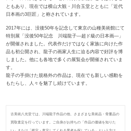
ともあり、現在では横山大観・川合玉堂とともに「近代
日本画の3巨匠」と称されています。
2017年には、没後50年を記念して東京の山種美術館にて
特別展「没後50年記念 川端龍子―超ド級の日本画―」
が開催されました。代表作だけではなく家族に向けた作
品も初公開され、龍子の画家人生に迫る内容で好評を博
しました。他にも各地で多くの展覧会が開催されていま
す。
龍子の手掛けた規格外の作品は、現在でも新しい感動を
もたらし、人々を魅了し続けています。
古美術八光堂では、川端龍子作品の他、さまざまな美術品・骨董品の
買取査定を行っています。ご自身がお持ちの「作品の価値を知りた
い」または「鑑定・査定してくれる業者を探している」という方は、