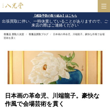
【感染予防の取り組み】はこちら
出張買取に伴い、一時休業していることがありますので、ご
来店の際はご連絡ください
骨董品 買取八光堂
骨董品買取ブログ
日本画の革命児、川端龍子。豪快な作風で会場
芸術を貫く
日本画の革命児、川端龍子。豪快な
作風で会場芸術を貫く