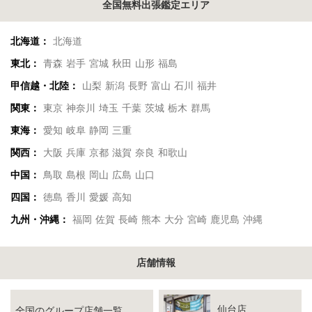
全国無料出張鑑定エリア
北海道：
北海道
東北：
青森
岩手
宮城
秋田
山形
福島
甲信越・北陸：
山梨
新潟
長野
富山
石川
福井
関東：
東京
神奈川
埼玉
千葉
茨城
栃木
群馬
東海：
愛知
岐阜
静岡
三重
関西：
大阪
兵庫
京都
滋賀
奈良
和歌山
中国：
鳥取
島根
岡山
広島
山口
四国：
徳島
香川
愛媛
高知
九州・沖縄：
福岡
佐賀
長崎
熊本
大分
宮崎
鹿児島
沖縄
店舗情報
仙台店
全国のグループ店舗一覧