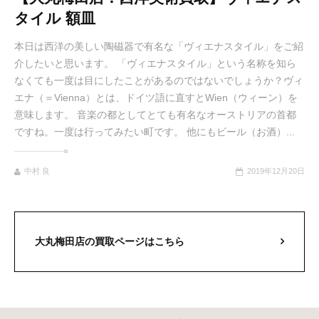
タイル 額皿
本日は西洋の美しい陶磁器で有名な「ヴィエナスタイル」をご紹
介したいと思います。 「ヴィエナスタイル」という名称を知ら
なくても一度は目にしたことがあるのではないでしょうか？ヴィ
エナ（＝Vienna）とは、ドイツ語に直すとWien（ウィーン）を
意味します。 音楽の都としてとても有名なオーストリアの首都
ですね。一度は行ってみたい町です。 他にもビール（お酒）...
中村 良
2019年12月20日
大丸梅田店の買取ページはこちら