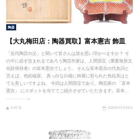
陶器
【大丸梅田店：陶器買取】富本憲吉 飾皿
「近代陶芸の父」と聞いて皆さんは誰を思い浮かべますか？ そ
の中に必ず含まれるであろう陶芸作家は、人間国宝（重要無形文
化財保持者）の富本憲吉でしょう。 そんな富本憲吉の代名詞と
言えば、色絵磁器。 真っ白な白磁に綺麗に彩られた色絵具はと
ても美しいですよね。 今回は人間国宝であり、陶芸家の 「富本
憲吉」 にスポットを当ててご紹介させていただきます。富本...
中村 良
2020年07月04日