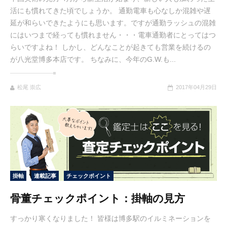
活にも慣れてきた頃でしょうか。 通勤電車も心なしか混雑や遅
延が和らいできたようにも思います。ですが通勤ラッシュの混雑
にはいつまで経っても慣れません・・・電車通勤者にとってはつ
らいですよね！ しかし、どんなことが起きても営業を続けるの
が八光堂博多本店です。 ちなみに、今年のG.W.も...
松尾 崇広
2017年04月29日
掛軸
連載記事
チェックポイント
骨董チェックポイント：掛軸の見方
すっかり寒くなりました！ 皆様は博多駅のイルミネーションを