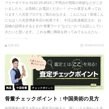
フリーダイヤル 0120-29-8510ご不明点や買取の依頼などがござ
いましたら、お気軽にお電話ください！ メール査定も承ってお
ります！八光堂ブログをご覧のみなさま、こんにちは！皆様こん
にちは！八光堂博多本店の松尾です。 今日は私達鑑定士が、お
品物の説明をするときの“骨董ワード”などについてお話ししてい
きたいと思います。 これを機に興味を持ってみてもらえたら...
松尾 崇広
2018年03月13日
陶器
中国骨董
チェックポイント
骨董チェックポイント：中国美術の見方
中国美術の見方 4月から新生活が始まり、新しい人も加わった生