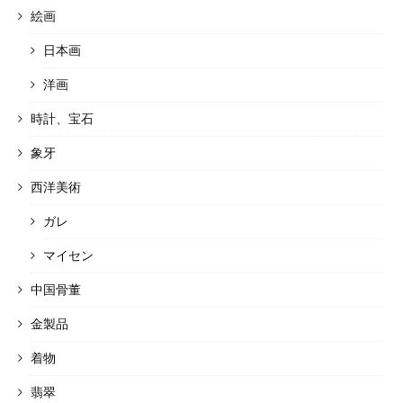
絵画
日本画
洋画
時計、宝石
象牙
西洋美術
ガレ
マイセン
中国骨董
金製品
着物
翡翠