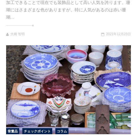
加工できることで現在でも装飾品として高い人気を誇ります。珊
瑚にはさまざまな色がありますが、特に人気があるのは赤い珊
瑚...
大橋 智明
2021年12月23日
骨董品
チェックポイント
コラム