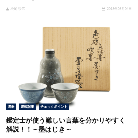
松尾 崇広
2018年08月04日
陶器
連載記事
チェックポイント
鑑定士が使う難しい言葉を分かりやすく
解説！！～墨はじき～