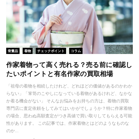
骨董品
着物
チェックポイント
コラム
作家着物って高く売れる？売る前に確認し
たいポイントと有名作家の買取相場
「祖母の着物を相続したけれど、どれほどの価値があるのかわか
らない」「箪笥のこやしになっている着物があるけれど、なかな
か着る機会がない」 そんなお悩みをお持ちの方は、着物の買取
専門店に査定依頼をしてみてはいかがでしょうか？特に作家着物
の場合、思わぬ高額査定がつき高値で買い取りしてもらえる可能
性があります。 この記事では、作家着物とはどのようなものな
のか...