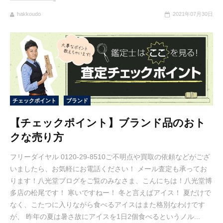
hakkoudo
2021年07月30日
チェックポイント
ブランド
【チェックポイント】ブランド品のおト
クな売り方
フリーダイヤル 0120-29-8510ご不明点や買取の依頼などがござ
いましたら、お気軽にお電話ください！ メール査定も承ってお
ります！八光堂ブログをご覧のみなさま、こんにちは！八光堂博
多店の松尾です！ 寒いですねー！ 冬と言えばアイス！ 夏だけで
なく、こたつに入りながら食べるアイスはまた格別なわけです
が、 昨年の夏は暑さ故にアイスを1日2個食べるというノル...