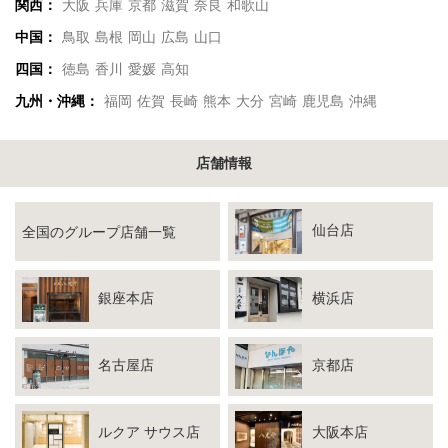
関西：
大阪
兵庫
京都
滋賀
奈良
和歌山
中国：
鳥取
島根
岡山
広島
山口
四国：
徳島
香川
愛媛
高知
九州・沖縄：
福岡
佐賀
長崎
熊本
大分
宮崎
鹿児島
沖縄
店舗情報
仙台店
全国のグループ店舗一覧
銀座本店
横浜店
名古屋店
京都店
ルクア サウス店
大阪本店