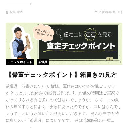
松尾 崇広
2019年02月07日
チェックポイント
茶道具
【骨董チェックポイント】箱書きの見方
茶道具 箱書きについて 皆様、夏休みはいかがお過ごしです
か？ まとまった休みで旅行に行ったり、お盆の時期はご実家で
ゆっくりされる方も多いのではないでしょうか。 さて、この夏
休み期間中などによく「実家にあったのですが…コレはなんでし
ょう？」というお問い合わせをいただきます。 そんな中でも特
に多いのが「茶道具」についてです。 昔は花嫁修業の一環...