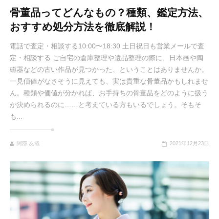
骨董品ってどんなもの？種類、鑑定方法、
おすすめ処分方法を徹底解説！
電話で査定・相談する10:00〜18:30 土日祝日も営業メールで査
定・相談する ご自宅の倉庫整理や遺品整理の際に、日本画や陶
磁器などの古い作品が見つかった、ということはありませんか。
一見価値がなさそうに見えても、実は貴重な骨董品かもしれませ
ん。種類や価値が分かれば、お手持ちの骨董品をどのように扱う
か決められるのに……と考えている方もいるでしょう。そもそ
も...
阿部 友哉
2021年12月23日