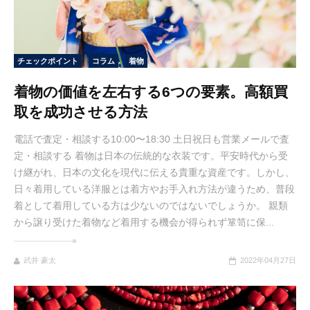
チェックポイント
コラム
着物
着物の価値を左右する6つの要素。高額買
取を成功させる方法
電話で査定・相談する10:00〜18:30 土日祝日も営業メールで査
定・相談する 着物は日本の伝統的な衣装です。平安時代から受
け継がれ、日本の文化を現代に伝える貴重な資産です。しかし、
日々着用している洋服とは着方やお手入れ方法が違うため、普段
着として着用している方は少ないのではないでしょうか。 親類
から譲り受けた着物など着用する機会が得られず箪笥に保...
武井 豪太
2022年04月27日