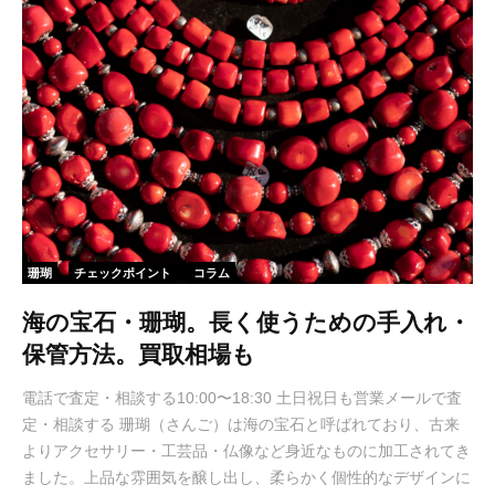
珊瑚
チェックポイント
コラム
海の宝石・珊瑚。長く使うための手入れ・
保管方法。買取相場も
電話で査定・相談する10:00〜18:30 土日祝日も営業メールで査
定・相談する 珊瑚（さんご）は海の宝石と呼ばれており、古来
よりアクセサリー・工芸品・仏像など身近なものに加工されてき
ました。上品な雰囲気を醸し出し、柔らかく個性的なデザインに