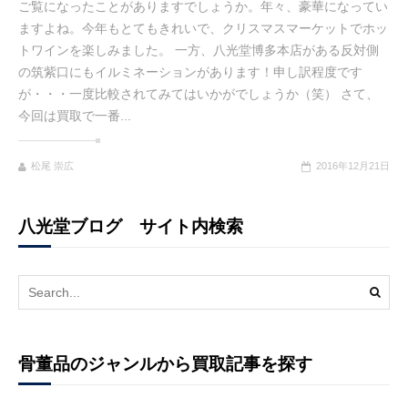
ご覧になったことがありますでしょうか。年々、豪華になってい
ますよね。今年もとてもきれいで、クリスマスマーケットでホッ
トワインを楽しみました。 一方、八光堂博多本店がある反対側
の筑紫口にもイルミネーションがあります！申し訳程度です
が・・・一度比較されてみてはいかがでしょうか（笑） さて、
今回は買取で一番...
松尾 崇広
2016年12月21日
八光堂ブログ サイト内検索
Search
for:
骨董品のジャンルから買取記事を探す