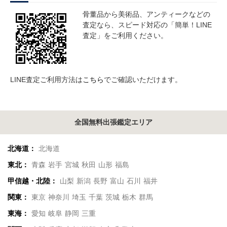
骨董品から美術品、アンティークなどの
査定なら、スピード対応の「簡単！LINE
査定」をご利用ください。
LINE査定ご利用方法は
こちら
でご確認いただけます。
全国無料出張鑑定エリア
北海道：
北海道
東北：
青森
岩手
宮城
秋田
山形
福島
甲信越・北陸：
山梨
新潟
長野
富山
石川
福井
関東：
東京
神奈川
埼玉
千葉
茨城
栃木
群馬
東海：
愛知
岐阜
静岡
三重