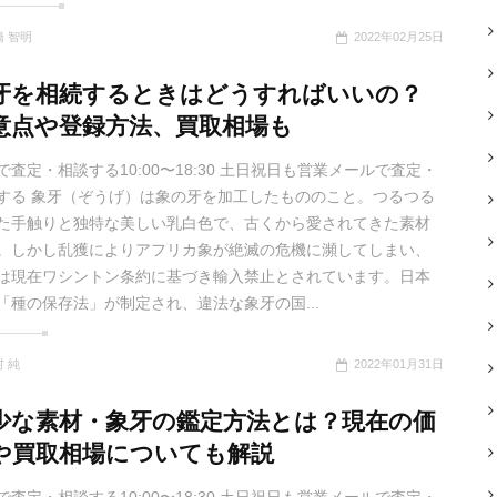
橋 智明
2022年02月25日
牙を相続するときはどうすればいいの？
意点や登録方法、買取相場も
で査定・相談する10:00〜18:30 土日祝日も営業メールで査定・
する 象牙（ぞうげ）は象の牙を加工したもののこと。つるつる
た手触りと独特な美しい乳白色で、古くから愛されてきた素材
。しかし乱獲によりアフリカ象が絶滅の危機に瀕してしまい、
は現在ワシントン条約に基づき輸入禁止とされています。日本
「種の保存法」が制定され、違法な象牙の国...
 純
2022年01月31日
少な素材・象牙の鑑定方法とは？現在の価
や買取相場についても解説