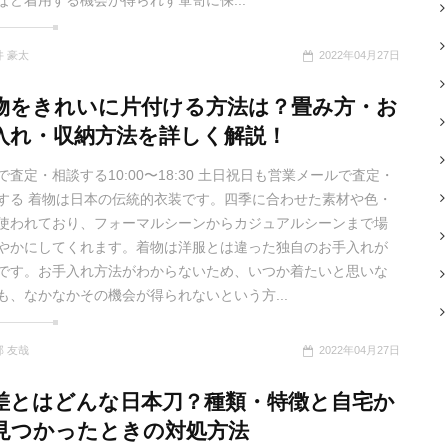
など着用する機会が得られず箪笥に保...
井 豪太
2022年04月27日
物をきれいに片付ける方法は？畳み方・お
入れ・収納方法を詳しく解説！
で査定・相談する10:00〜18:30 土日祝日も営業メールで査定・
する 着物は日本の伝統的衣装です。四季に合わせた素材や色・
使われており、フォーマルシーンからカジュアルシーンまで場
やかにしてくれます。着物は洋服とは違った独自のお手入れが
です。お手入れ方法がわからないため、いつか着たいと思いな
も、なかなかその機会が得られないという方...
部 友哉
2022年04月27日
差とはどんな日本刀？種類・特徴と自宅か
見つかったときの対処方法