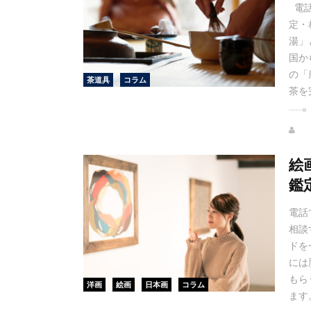
電話
定・
湯」
国か
の「
茶道具
コラム
茶を
絵
鑑
電話
相談
ドを
には
もら
洋画
絵画
日本画
コラム
ます