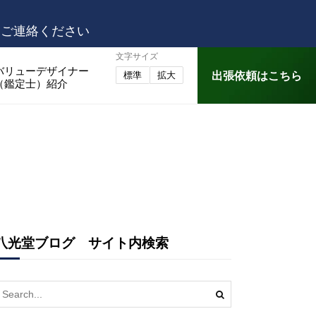
はご連絡ください
文字サイズ
バリューデザイナー
出張依頼はこちら
標準
拡大
（鑑定士）紹介
八光堂ブログ サイト内検索
earch
or: