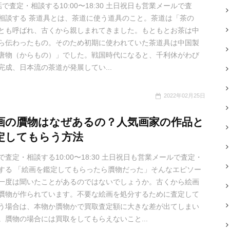
で査定・相談する10:00〜18:30 土日祝日も営業メールで査
相談する 茶道具とは、茶道に使う道具のこと。茶道は「茶の
とも呼ばれ、古くから親しまれてきました。もともとお茶は中
ら伝わったもの。そのため初期に使われていた茶道具は中国製
唐物（からもの）」でした。戦国時代になると、千利休がわび
完成、日本流の茶道が発展してい...
2022年02月25日
画の贋物はなぜあるの？人気画家の作品と
定してもらう方法
で査定・相談する10:00〜18:30 土日祝日も営業メールで査定・
する 「絵画を鑑定してもらったら贋物だった」そんなエピソー
一度は聞いたことがあるのではないでしょうか。古くから絵画
贋物が作られています。不要な絵画を処分するために査定して
う場合は、本物か贋物かで買取査定額に大きな差が出てしまい
。贋物の場合には買取をしてもらえないこと...