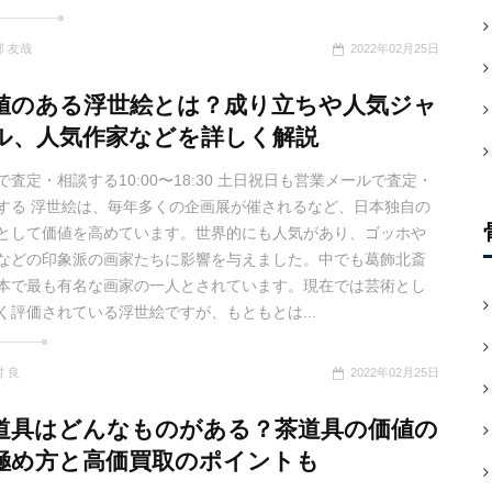
部 友哉
2022年02月25日
値のある浮世絵とは？成り立ちや人気ジャ
ル、人気作家などを詳しく解説
で査定・相談する10:00〜18:30 土日祝日も営業メールで査定・
する 浮世絵は、毎年多くの企画展が催されるなど、日本独自の
として価値を高めています。世界的にも人気があり、ゴッホや
などの印象派の画家たちに影響を与えました。中でも葛飾北斎
本で最も有名な画家の一人とされています。現在では芸術とし
く評価されている浮世絵ですが、もともとは...
 良
2022年02月25日
道具はどんなものがある？茶道具の価値の
極め方と高価買取のポイントも