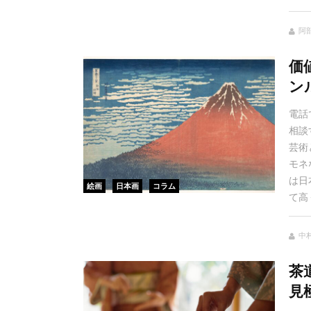
阿
価
ン
電話
相談
芸術
モネ
は日
絵画
日本画
コラム
て高
中村
茶
見