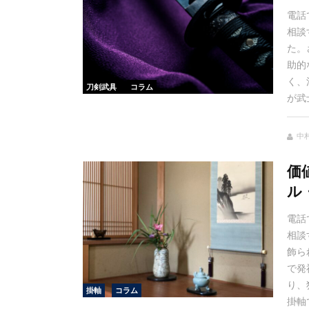
電話
相談
た。
助的
く、
刀剣武具
コラム
が武
中村
価
ル
電話
相談
飾ら
で発
り、
掛軸
コラム
掛軸