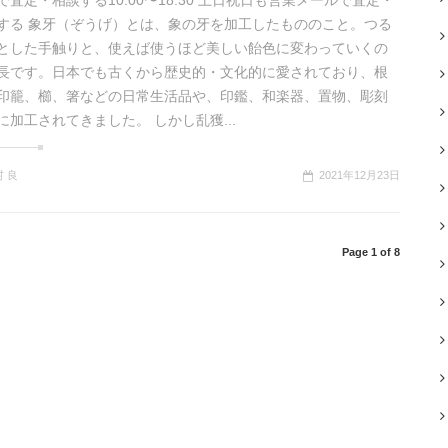
で査定・相談する10:00〜18:30 土日祝日も営業メールで査定・
する 象牙（ぞうげ）とは、象の牙を加工したもののこと。つる
とした手触りと、使えば使うほど美しい飴色に変わっていくの
長です。日本でも古くから歴史的・文化的に愛されており、根
印籠、櫛、箸などの日常生活品や、印鑑、和楽器、置物、彫刻
に加工されてきました。 しかし乱獲...
 良
2021年12月23日
Page 1 of 8