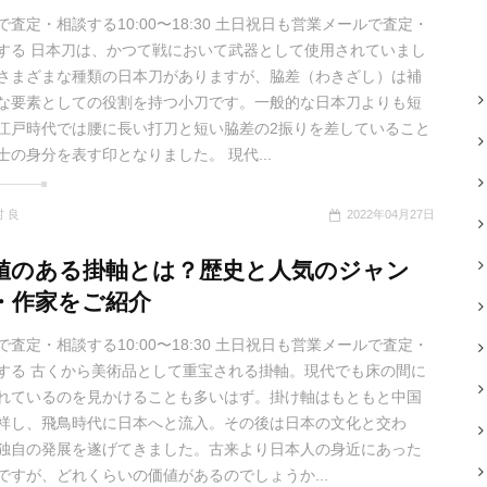
で査定・相談する10:00〜18:30 土日祝日も営業メールで査定・
する 日本刀は、かつて戦において武器として使用されていまし
さまざまな種類の日本刀がありますが、脇差（わきざし）は補
な要素としての役割を持つ小刀です。一般的な日本刀よりも短
江戸時代では腰に長い打刀と短い脇差の2振りを差していること
士の身分を表す印となりました。 現代...
 良
2022年04月27日
値のある掛軸とは？歴史と人気のジャン
・作家をご紹介
で査定・相談する10:00〜18:30 土日祝日も営業メールで査定・
する 古くから美術品として重宝される掛軸。現代でも床の間に
れているのを見かけることも多いはず。掛け軸はもともと中国
祥し、飛鳥時代に日本へと流入。その後は日本の文化と交わ
独自の発展を遂げてきました。古来より日本人の身近にあった
ですが、どれくらいの価値があるのでしょうか...