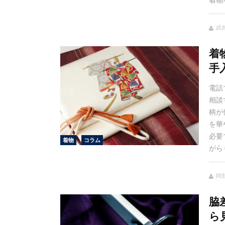
着物
武
着
手
電話
相談
柄が
を華
必要
着物
コラム
がら
阿
脇
ら