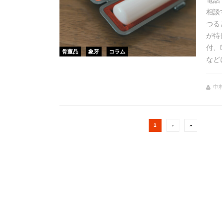
電話
相談
つる
が特
付、
骨董品
象牙
コラム
など
中村
1
›
»