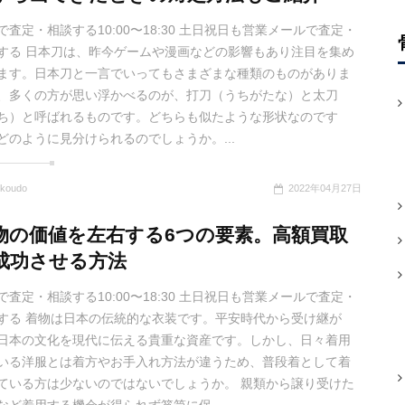
で査定・相談する10:00〜18:30 土日祝日も営業メールで査定・
する 日本刀は、昨今ゲームや漫画などの影響もあり注目を集め
ます。日本刀と一言でいってもさまざまな種類のものがありま
、多くの方が思い浮かべるのが、打刀（うちがたな）と太刀
ち）と呼ばれるものです。どちらも似たような形状なのです
どのように見分けられるのでしょうか。...
koudo
2022年04月27日
物の価値を左右する6つの要素。高額買取
成功させる方法
で査定・相談する10:00〜18:30 土日祝日も営業メールで査定・
する 着物は日本の伝統的な衣装です。平安時代から受け継が
日本の文化を現代に伝える貴重な資産です。しかし、日々着用
いる洋服とは着方やお手入れ方法が違うため、普段着として着
ている方は少ないのではないでしょうか。 親類から譲り受けた