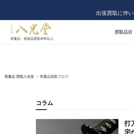
出張買取に伴い
買取品目
骨董品・美術品買取
40年以上
骨董品 買取八光堂
骨董品買取ブログ
コラム
打
宅