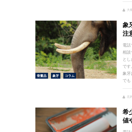
大
象
注
電話
相談
とし
です
象牙
骨董品
象牙
コラム
でも
北村
希
値