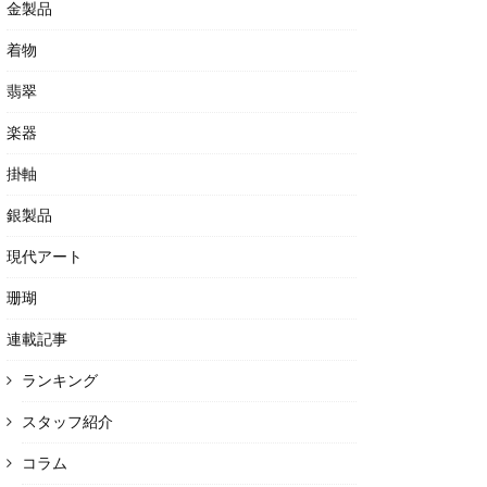
金製品
着物
翡翠
楽器
掛軸
銀製品
現代アート
珊瑚
連載記事
ランキング
スタッフ紹介
コラム