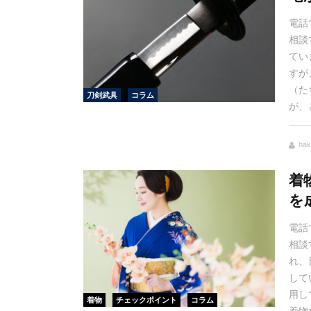
電話
相談
てい
すが
（た
刀剣武具
コラム
が、
hak
着
を
電話
相談
れ、
して
用し
着物
チェックポイント
コラム