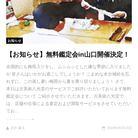
お知らせ
【お知らせ】無料鑑定会in山口開催決定！
全国的にも梅雨入りをし、ムシムシとした嫌な季節に入りました
が 皆さんはいかがお過ごしでしょうか？ こまめな水分補給を忘
れずに、この蒸し暑い梅雨から夏を乗り切りましょう！ さて、
本日は古美術八光堂のサービスでご好評いただいております無料
鑑定会について ご紹介させていただきます。古美術八光堂で
は、店舗や出張による査定および買取サービスをさせていただい
てお...
武井 豪太
2018年06月14日