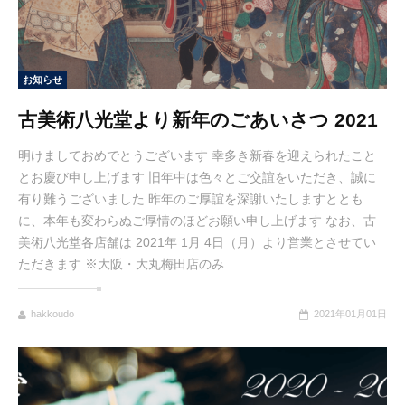
お知らせ
古美術八光堂より新年のごあいさつ 2021
明けましておめでとうございます 幸多き新春を迎えられたこと
とお慶び申し上げます 旧年中は色々とご交誼をいただき、誠に
有り難うございました 昨年のご厚誼を深謝いたしますととも
に、本年も変わらぬご厚情のほどお願い申し上げます なお、古
美術八光堂各店舗は 2021年 1月 4日（月）より営業とさせてい
ただきます ※大阪・大丸梅田店のみ...
hakkoudo
2021年01月01日