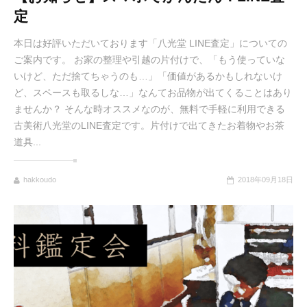
定
本日は好評いただいております「八光堂 LINE査定」についての
ご案内です。 お家の整理や引越の片付けで、「もう使っていな
いけど、ただ捨てちゃうのも…」「価値があるかもしれないけ
ど、スペースも取るしな…」なんてお品物が出てくることはあり
ませんか？ そんな時オススメなのが、無料で手軽に利用できる
古美術八光堂のLINE査定です。片付けで出てきたお着物やお茶
道具...
hakkoudo
2018年09月18日