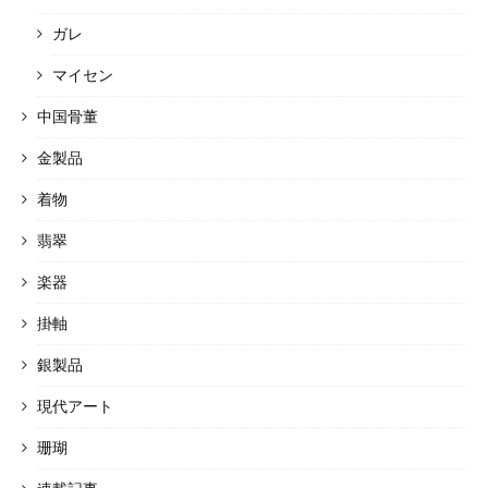
ガレ
マイセン
中国骨董
金製品
着物
翡翠
楽器
掛軸
銀製品
現代アート
珊瑚