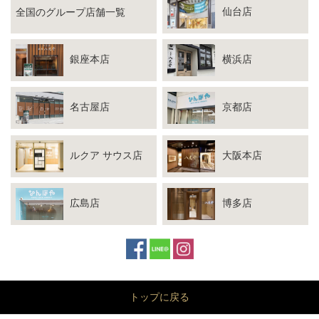
仙台店
全国のグループ店舗一覧
銀座本店
横浜店
名古屋店
京都店
ルクア サウス店
大阪本店
広島店
博多店
トップに戻る