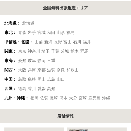
全国無料出張鑑定エリア
北海道：
北海道
東北：
青森
岩手
宮城
秋田
山形
福島
甲信越・北陸：
山梨
新潟
長野
富山
石川
福井
関東：
東京
神奈川
埼玉
千葉
茨城
栃木
群馬
東海：
愛知
岐阜
静岡
三重
関西：
大阪
兵庫
京都
滋賀
奈良
和歌山
中国：
鳥取
島根
岡山
広島
山口
四国：
徳島
香川
愛媛
高知
九州・沖縄：
福岡
佐賀
長崎
熊本
大分
宮崎
鹿児島
沖縄
店舗情報