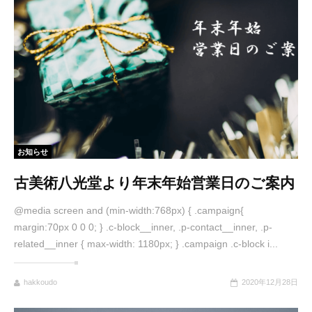
お知らせ
古美術八光堂より年末年始営業日のご案内
@media screen and (min-width:768px) { .campaign{
margin:70px 0 0 0; } .c-block__inner, .p-contact__inner, .p-
related__inner { max-width: 1180px; } .campaign .c-block i...
hakkoudo
2020年12月28日