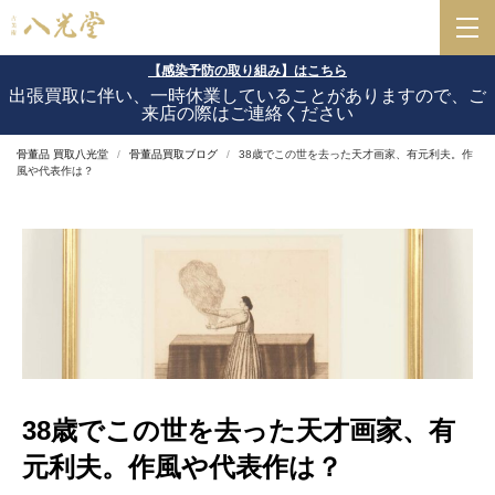
【感染予防の取り組み】はこちら
出張買取に伴い、一時休業していることがありますので、ご
来店の際はご連絡ください
骨董品 買取八光堂
骨董品買取ブログ
38歳でこの世を去った天才画家、有元利夫。作
風や代表作は？
38歳でこの世を去った天才画家、有
元利夫。作風や代表作は？