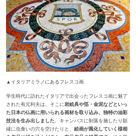
▲イタリアミラノにあるフレスコ画
学生時代に訪れたイタリアで出会ったフレスコ画に魅了
された有元利夫は、そこに
岩絵具や箔・金泥などといっ
た日本の仏画に用いられる画材を取り込み、独特の油彩
技法を生み出しました
。キャンバスに剝落を施したり額
縁に虫食いの穴を空けたりと、
絵画が風化していく様相