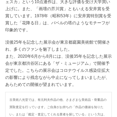
ェスカ」という10点連作は、大きな評価を受け大学買い
上げに。また、「画壇の芥川賞」ともいえる安井賞を受
賞しています。1978年（昭和53年）に安井賞特別賞を受
賞した「花降る日」は、バベルの塔のようなモチーフが
印象的です。
没後25年を記念した展示会が東京都庭園美術館で開催さ
れ、多くのファンを魅了しました。
また、2020年6月から8月には、没後35年を記念した展示
会が東京都渋谷区にある「ザ・ミュージアム」で開催予
定でした。こちらの展示会はコロナウイルス感染症拡大
の影響により残念ながら中止になってしまいましたが、
あらためての開催が望まれています。
古美術八光堂では、有元利夫作品の他、さまざまな美術品・骨董品の
買取査定を行っています。ご自身がお持ちの「作品の価値を知りた
い」または「鑑定・査定してくれる業者を探している」という方は、