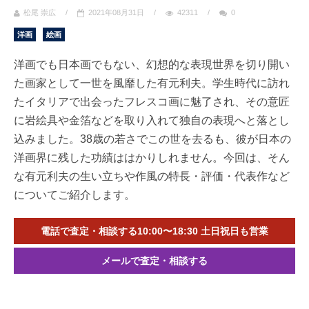
松尾 崇広
/
2021年08月31日
/
42311
/
0
洋画
絵画
洋画でも日本画でもない、幻想的な表現世界を切り開い
た画家として一世を風靡した有元利夫。学生時代に訪れ
たイタリアで出会ったフレスコ画に魅了され、その意匠
に岩絵具や金箔などを取り入れて独自の表現へと落とし
込みました。38歳の若さでこの世を去るも、彼が日本の
洋画界に残した功績ははかりしれません。今回は、そん
な有元利夫の生い立ちや作風の特長・評価・代表作など
についてご紹介します。
電話で査定・相談する10:00〜18:30 土日祝日も営業
メールで査定・相談する