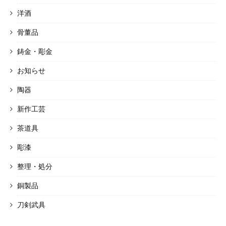
洋酒
骨董品
鋳金・彫金
お知らせ
陶器
新作工芸
茶道具
彫漆
整理・処分
銅製品
刀剣武具