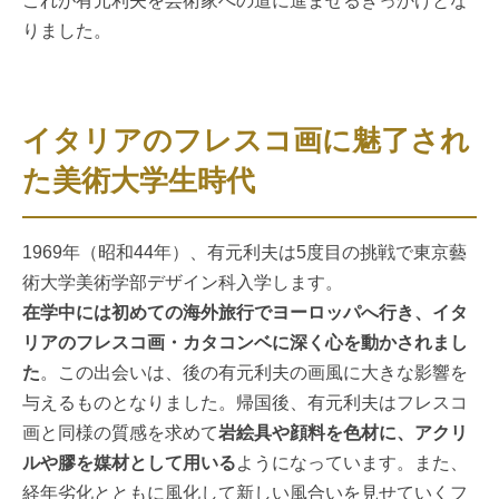
これが有元利夫を芸術家への道に進ませるきっかけとな
りました。
イタリアのフレスコ画に魅了され
た美術大学生時代
1969年（昭和44年）、有元利夫は5度目の挑戦で東京藝
術大学美術学部デザイン科入学します。
在学中には初めての海外旅行でヨーロッパへ行き、イタ
リアのフレスコ画・カタコンベに深く心を動かされまし
た
。この出会いは、後の有元利夫の画風に大きな影響を
与えるものとなりました。帰国後、有元利夫はフレスコ
画と同様の質感を求めて
岩絵具や顔料を色材に、アクリ
ルや膠を媒材として用いる
ようになっています。また、
経年劣化とともに風化して新しい風合いを見せていくフ