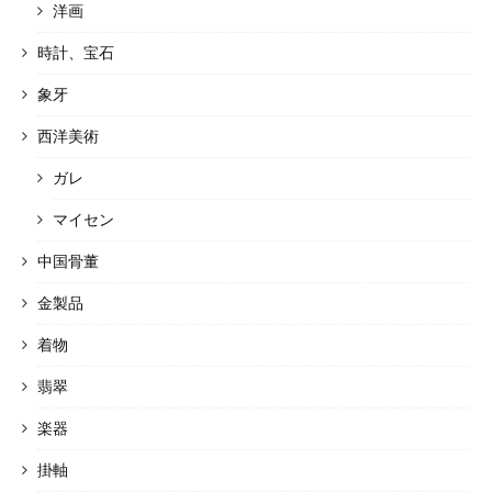
洋画
時計、宝石
象牙
西洋美術
ガレ
マイセン
中国骨董
金製品
着物
翡翠
楽器
掛軸