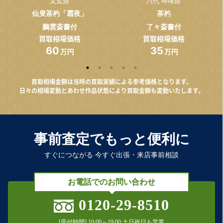
又玄斎
八代 啐啄斎
仙叟茶杓「霜夜」
茶杓
鵬雲斎書付
了々斎書付
買取相場価格
買取相場価格
60
35
万円
万円
買取相場金額は当時の買取実績による参考価格となります。
日々の相場変動とあわせ作品状態により買取金額も変動いたします。
事前査定でもっと便利に
すぐにつながる 今すぐ出張・来店事前相談
お電話でのお問い合わせ
0120-29-8510
[受付時間] 10:00～19:00 土日祝日も営業