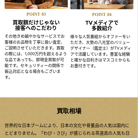
POINT
03
POINT
04
買取額だけじゃない
TVメディアで
接客へのこだわり
多数紹介
その他きめ細やかなサービスでお
様々な人気番組からオファーをい
客様のお品物を丁寧に扱い査定、
ただき、大勢の八光堂のバリュー
ご説明させていただきます。買取
デザイナー（鑑定士）がTVメディ
の際には、1,000万円を超えるよう
アで活躍しています。豊富な経験
な品であっても、即現金買取が可
と確かな目利きはマスコミからも
能です。セキュリティーの関係で
お墨付きです。
振込対応となる場合もございま
す。
買取相場
世界的な日本ブームにより、日本の文化や骨董品の人気は国内に
とどまりません。「わび・さび」が感じられる茶道具の人気も日