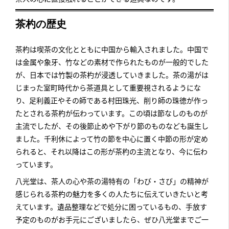
茶杓の歴史
茶杓は喫茶の文化とともに中国から輸入されました。中国で
は金属や象牙、竹などの素材で作られたものが一般的でした
が、日本では竹製の茶杓が浸透していきました。茶の湯がは
じまった室町時代から茶道具として重要視されるようにな
り、足利義正やその師である村田珠光、削り師の珠徳が作っ
たとされる茶杓が伝わっています。この頃は節なしのものが
主流でしたが、その後節止めや下がり節のものなども誕生し
ました。千利休によって竹の節を中心に置く中節の形が定め
られると、それ以降はこの形が茶杓の主流となり、今に伝わ
っています。
八光堂は、茶人の心や茶の湯特有の「わび・さび」の精神が
感じられる茶杓の魅力を多くの人たちに伝えていきたいと考
えています。遺品整理などで処分に困っているもの、手放す
予定のものがお手元にございましたら、ぜひ八光堂までご一