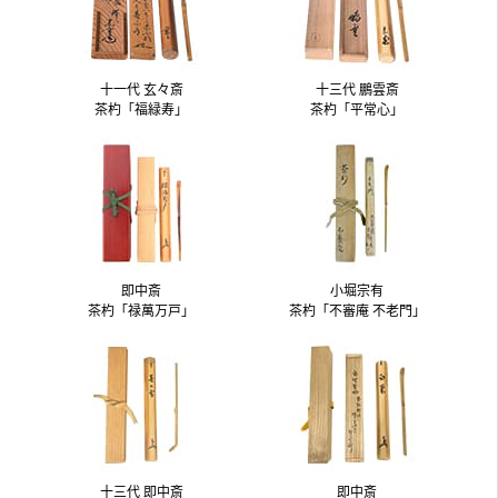
十一代 玄々斎
十三代 鵬雲斎
茶杓「福緑寿」
茶杓「平常心」
即中斎
小堀宗有
茶杓「禄萬万戸」
茶杓「不審庵 不老門」
十三代 即中斎
即中斎