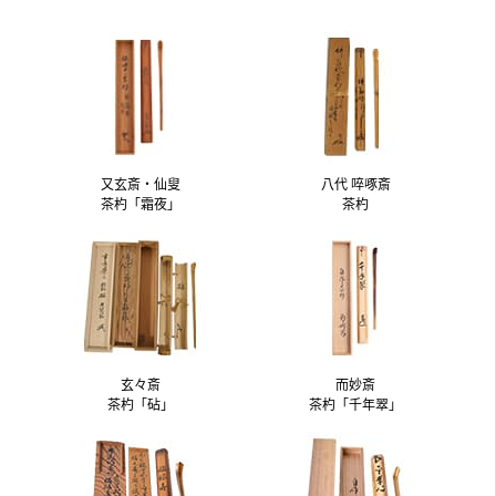
又玄斎・仙叟
八代 啐啄斎
茶杓「霜夜」
茶杓
玄々斎
而妙斎
茶杓「砧」
茶杓「千年翠」