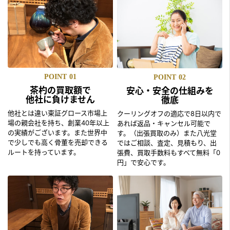
POINT
01
POINT
02
茶杓の買取額で
安心・安全の仕組みを
他社に負けません
徹底
他社とは違い東証グロース市場上
クーリングオフの適応で8日以内で
場の親会社を持ち、創業40年以上
あれば返品・キャンセル可能で
の実績がございます。また世界中
す。（出張買取のみ）また八光堂
で少しでも高く骨董を売却できる
ではご相談、査定、見積もり、出
ルートを持っています。
張費、買取手数料もすべて無料「0
円」で安心です。