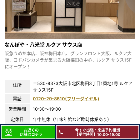
なんぼや・八光堂 ルクア サウス店
阪急うめだ本店、阪神梅田本店、グランフロント大阪、ルクア大
阪、ヨドバシカメラが集まる大阪梅田の中心、ルクア サウス15F
にオープン！
〒530-8373大阪市北区梅田3丁目1番地1号 ルクア
住所
サウス15F
電話
0120-29-8510(フリーダイヤル)
営業時間
10:30〜19:00
定休日
年中無休（年末年始など臨時休業あり）
駐車場
無
お近くの
今すぐ出張・来店予約相談
店舗はコチラ
【受付時間】10:00-19:00