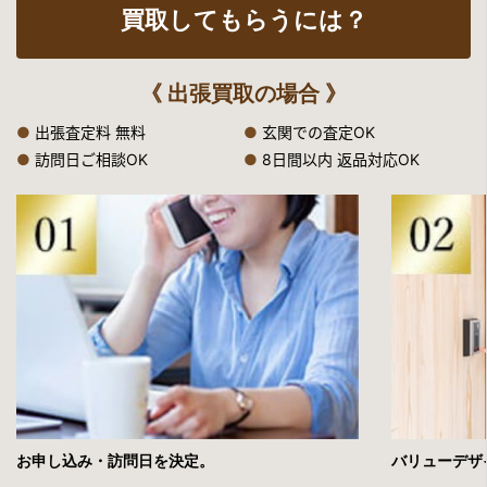
買取してもらうには？
《 出張買取の場合 》
●
出張査定料 無料
●
玄関での査定OK
●
訪問日ご相談OK
●
8日間以内 返品対応OK
お申し込み・訪問日を決定。
バリューデザ