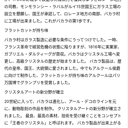
の司教、モンモランシー・ラバルがルイ15世国王にガラス工場の
設立を懇願し、国王が承認して、ロレーヌ地方の南部、バカラ村
に工場が出来ました。これがバカラの第1歩です。
フラットカットが持ち味
バカラ村はガラス製造に必要な条件にうってつけでした。一時、
フランス革命で経営危機の状態に陥りますが、1816年に実業家、
ガブリエル・ダルティーグが買収。バカラはクリスタル工場へ変
更し、高級クリスタルの歴史が始まりました。 バカラ製品は、歴
代の皇帝、国王、大統領に愛されました。中でもアルクール侯爵
に向けて制作した、フラットカットが持ち味のアルクールはパリ
万国博でグランプリを受賞しました。
クリスタルアートの新分野が確立
20世紀に入って、バカラは進化し、アール・デコのラインを元
に、動物彫刻の作品を制作。 クリスタルアートの新分野が確立さ
れました。 最良、最高の素材、技術を受け継ぐことをコンセプト
に「王者のクリスタル」と呼ばれます。 バカラ製品が出来上がる