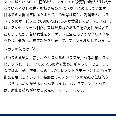
までには50～60の工程があり、フランスで最優秀の職人だけが持
っているＭＯＦの称号を持つものが40人以上にのぼっています。
日本での人間国宝にあたるＭＯＦの称号は皮革、刺繍職人、レス
トランのサービスまで6900人ほどの人が受賞しています。 現在で
は、アクセサリーも制作。昔は経済力のある年配の男性が顧客で
ありましたが、若い女性をターゲットに宝石のようなクリスタル
を作り、最近は、毎年新色を発表して、ファンを増やしています。
バカラの象徴は「赤」
バカラの象徴は「赤」、クリスタルのガラスが真っ赤な箱にラッ
ピングされます。 クリスタルの粋を集めたギャラリーミュージア
ムでは水、砂、空気、火の4つのエレメントをテーマにした
西洋美
術品
を展示しています。装飾面でのテクニックの複雑な伝統的な
すばらしい品々が見事に並んでいます。 バカラファンにとって
は、歴史と技巧がわかる必見のミュージアムです。