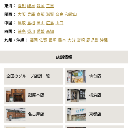
東海：
愛知
岐阜
静岡
三重
関西：
大阪
兵庫
京都
滋賀
奈良
和歌山
中国：
鳥取
島根
岡山
広島
山口
四国：
徳島
香川
愛媛
高知
九州・沖縄：
福岡
佐賀
長崎
熊本
大分
宮崎
鹿児島
沖縄
店舗情報
仙台店
全国のグループ店舗一覧
銀座本店
横浜店
名古屋店
京都店