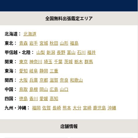
全国無料出張鑑定エリア
北海道：
北海道
東北：
青森
岩手
宮城
秋田
山形
福島
甲信越・北陸：
山梨
新潟
長野
富山
石川
福井
関東：
東京
神奈川
埼玉
千葉
茨城
栃木
群馬
東海：
愛知
岐阜
静岡
三重
関西：
大阪
兵庫
京都
滋賀
奈良
和歌山
中国：
鳥取
島根
岡山
広島
山口
四国：
徳島
香川
愛媛
高知
九州・沖縄：
福岡
佐賀
長崎
熊本
大分
宮崎
鹿児島
沖縄
店舗情報