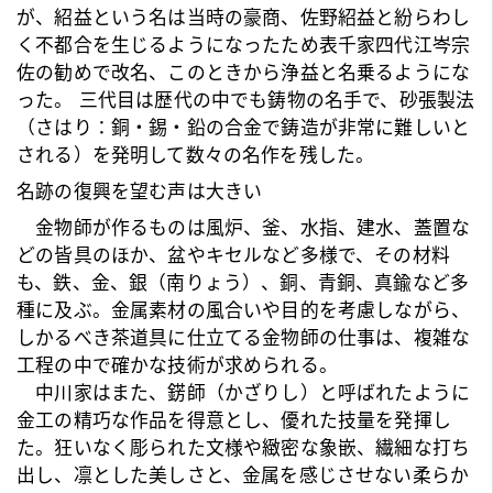
が、紹益という名は当時の豪商、佐野紹益と紛らわし
く不都合を生じるようになったため
表千家四代江岑宗
佐
の勧めで改名、このときから浄益と名乗るようにな
った。 三代目は歴代の中でも鋳物の名手で、砂張製法
（さはり：銅・錫・鉛の合金で鋳造が非常に難しいと
される）を発明して数々の名作を残した。
名跡の復興を望む声は大きい
金物師が作るものは風炉、釜、水指、建水、蓋置な
どの皆具のほか、盆やキセルなど多様で、その材料
も、鉄、金、銀（南りょう）、銅、青銅、真鍮など多
種に及ぶ。金属素材の風合いや目的を考慮しながら、
しかるべき
茶道具
に仕立てる金物師の仕事は、複雑な
工程の中で確かな技術が求められる。
中川家はまた、錺師（かざりし）と呼ばれたように
金工の精巧な作品を得意とし、優れた技量を発揮し
た。狂いなく彫られた文様や緻密な象嵌、繊細な打ち
出し、凛とした美しさと、金属を感じさせない柔らか