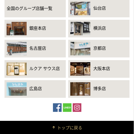
仙台店
全国のグループ店舗一覧
銀座本店
横浜店
名古屋店
京都店
ルクア サウス店
大阪本店
広島店
博多店
トップに戻る