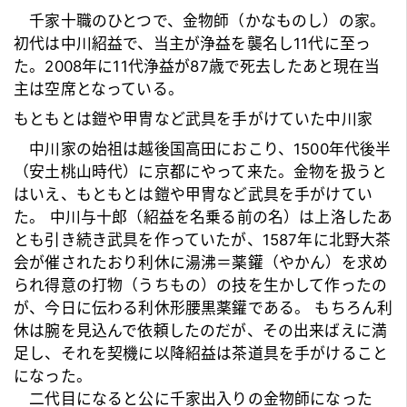
千家十職のひとつで、金物師（かなものし）の家。
初代は中川紹益で、当主が浄益を襲名し11代に至っ
た。2008年に11代浄益が87歳で死去したあと現在当
主は空席となっている。
もともとは鎧や甲冑など武具を手がけていた中川家
中川家の始祖は越後国高田におこり、1500年代後半
（安土桃山時代）に京都にやって来た。金物を扱うと
はいえ、もともとは鎧や甲冑など武具を手がけてい
た。 中川与十郎（紹益を名乗る前の名）は上洛したあ
とも引き続き武具を作っていたが、1587年に北野大茶
会が催されたおり
利休
に湯沸＝薬鑵（やかん）を求め
られ得意の打物（うちもの）の技を生かして作ったの
が、今日に伝わる利休形腰黒薬鑵である。 もちろん
利
休
は腕を見込んで依頼したのだが、その出来ばえに満
足し、それを契機に以降紹益は茶道具を手がけること
になった。
二代目になると公に千家出入りの金物師になった