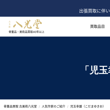
出張買取に伴い
買取品目
骨董品・美術品買取
40年以上
「児玉
骨董品買取 古美術八光堂
人気作家のご紹介
児玉幸雄（こだまゆきお）