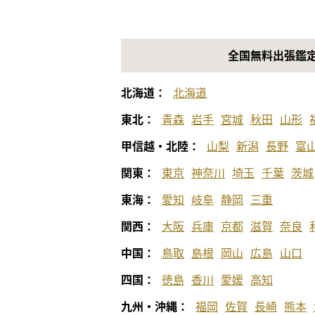
全国無料出張鑑
北海道：
北海道
東北：
青森
岩手
宮城
秋田
山形
甲信越・北陸：
山梨
新潟
長野
富
関東：
東京
神奈川
埼玉
千葉
茨城
東海：
愛知
岐阜
静岡
三重
関西：
大阪
兵庫
京都
滋賀
奈良
中国：
鳥取
島根
岡山
広島
山口
四国：
徳島
香川
愛媛
高知
九州・沖縄：
福岡
佐賀
長崎
熊本