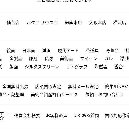
仙台店
ルクア サウス店
銀座本店
大阪本店
横浜店
絵画
日本画
洋画
現代アート
茶道具
骨董品
品
金製品
彫刻
仏像
美術品
マイセン
ガレ
浮世
ズ
版画
シルクスクリーン
リトグラフ
陶磁器
香合
全国無料出張
店頭買取査定
無料メール査定
簡単!LINE
遺品・蔵整理
美術品資産評価サービス
依頼・お問い合わせ
ナー
運営会社概要
お客様の声
よくある質問
買取対応作
介