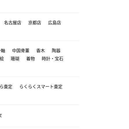
名古屋店
京都店
広島店
掛軸
中国骨董
香木
陶器
絵
珊瑚
着物
時計・宝石
から査定
らくらくスマート査定
家