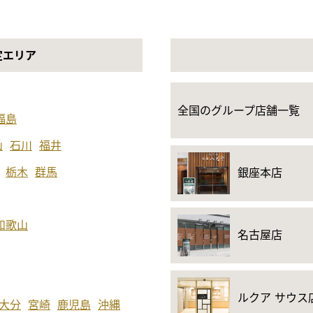
定エリア
全国のグループ店舗一覧
福島
山
石川
福井
栃木
群馬
銀座本店
和歌山
名古屋店
ルクア サウス
大分
宮崎
鹿児島
沖縄