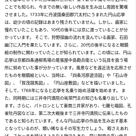
ことでも知られ、今までの無い新しい作品を生み出し周囲を驚嘆
させました。1733年に丹波国桑田郡穴太村にうまれた円山応挙
は、幼少の頃の記録はあまり残されていません。しかし、画家に
憧れていたこともあり、10代の後半には京に渡っていることが分
かっています。 そこで、狩野探幽の流れを汲んでいる画家、石田
幽汀に入門を果たしています。さらに、20代の後半になると眼鏡
絵の制作に関わっていたことが知られています。この頃には、円山
応挙は京都四条通柳馬場の尾張屋中島勘兵衛という玩具を扱う場
所に努めていた事が分かっています。風景などを遠近法を応用させ
たものを眼鏡絵といい、当時は、「四条河原遊涼図」や「石山寺
図」、「賀茂競馬図」、「円山座敷図」などを描いていました。
そして、1766年になると応挙を名乗り始め活躍を始めます。 ま
た、同時期には三井寺円満院の祐常門主の知己も名乗り出してい
ます。さらに、パトロンとして豪商三井家がおり、七難七福図、孔
雀牡丹図などは、第二次大戦後まで三井寺円満院に伝来したもの
であると知られています。そんな円山応挙の作品を生み出す基本
となっているのが、類い稀なるその写生力でしょう。 暇さえあれ
ば、スケッチを続けるような人物でもあり、常に制度の高い作品