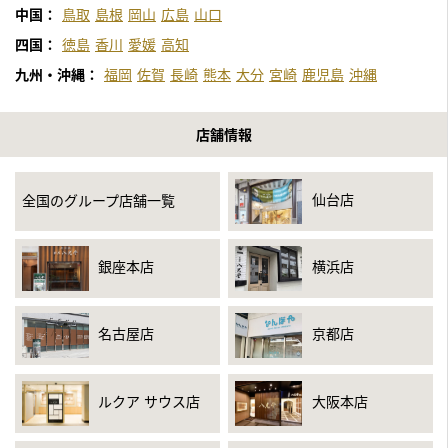
中国：
鳥取
島根
岡山
広島
山口
四国：
徳島
香川
愛媛
高知
九州・沖縄：
福岡
佐賀
長崎
熊本
大分
宮崎
鹿児島
沖縄
店舗情報
仙台店
全国のグループ店舗一覧
銀座本店
横浜店
名古屋店
京都店
ルクア サウス店
大阪本店