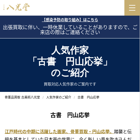
【感染予防の取り組み】はこちら
出張買取に伴い、一時休業していることがありますので、ご
来店の際はご連絡ください
人気作家
「古書 円山応挙」
のご紹介
買取対応人気作家のご案内です
骨董品買取 古美術八光堂
人気作家のご紹介
古書 円山応挙
古書 円山応挙
江戸時代の中期に活躍した画家、骨董買取・円山応挙。
踏襲と伝
授を基本としていた日本画の世界に、全く新しい風を吹き込んだ