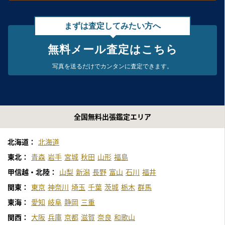
まずは査定してみたい方へ
無料メール査定はこちら
写真を送るだけで
カンタンに査定できます。
全国無料出張鑑定エリア
北海道：
北海道
東北：
青森
岩手
宮城
秋田
山形
福島
甲信越・北陸：
山梨
新潟
長野
富山
石川
福井
関東：
東京
神奈川
埼玉
千葉
茨城
栃木
群馬
東海：
愛知
岐阜
静岡
三重
関西：
大阪
兵庫
京都
滋賀
奈良
和歌山