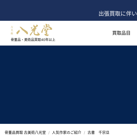
出張買取に伴い
買取品目
骨董品・美術品買取
40年以上
骨董品買取 古美術八光堂
人気作家のご紹介
古書 千宗旦