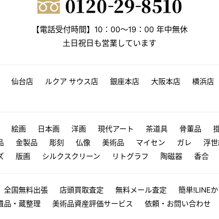
【電話受付時間】10：00～19：00 年中無休
土日祝日も営業しています
仙台店
ルクア サウス店
銀座本店
大阪本店
横浜店
絵画
日本画
洋画
現代アート
茶道具
骨董品
品
金製品
彫刻
仏像
美術品
マイセン
ガレ
浮世
ズ
版画
シルクスクリーン
リトグラフ
陶磁器
香合
全国無料出張
店頭買取査定
無料メール査定
簡単!LINE
遺品・蔵整理
美術品資産評価サービス
依頼・お問い合わせ