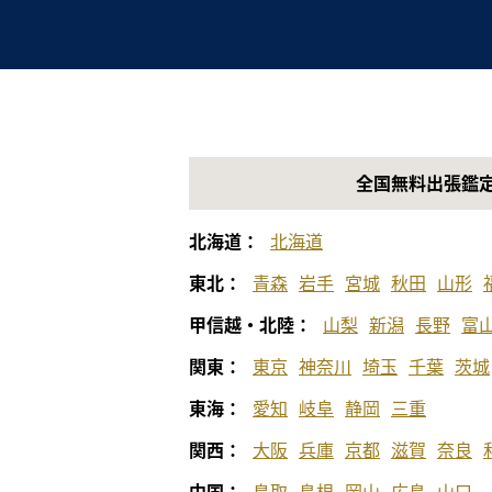
全国無料出張鑑
北海道：
北海道
東北：
青森
岩手
宮城
秋田
山形
甲信越・北陸：
山梨
新潟
長野
富
関東：
東京
神奈川
埼玉
千葉
茨城
東海：
愛知
岐阜
静岡
三重
関西：
大阪
兵庫
京都
滋賀
奈良