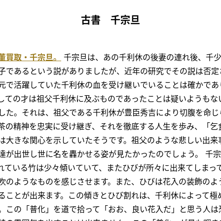
古書 千宗旦
董買取・千宗旦。
千宗旦は、あの千利休の後妻の連れ後、千少
子であるという説がありましたが、近年の研究でその説は否定
元で活躍していた千利休の血を受け継いでいることは確かであ
しての才は祖父千利休に及ぶものであったことは疑いようもな
した。それは、祖父である千利休が豊臣秀吉により切腹を命じ
茶の精神を忠実に受け継ぎ、それを徹底する人生を歩み、「乞
は大きな関心を示していたそうです。祖父のような悲しい出来
達が出世し世に名を轟かせる姿が見たかったのでしょう。 千
れている竹は少々傾いていて、またひびが所々に出来てしまっ
吹のようなものを感じさせます。また、ひびは花入の装飾のよ
ることが出来ます。この傾きとひび割れは、千利休によって極
。この「普化」を道で拾って「おお、良い花入だ」と思う人は