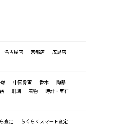
名古屋店
京都店
広島店
掛軸
中国骨董
香木
陶器
絵
珊瑚
着物
時計・宝石
から査定
らくらくスマート査定