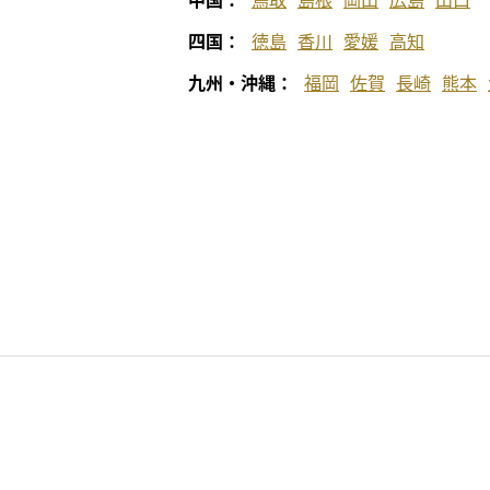
中国：
鳥取
島根
岡山
広島
山口
四国：
徳島
香川
愛媛
高知
九州・沖縄：
福岡
佐賀
長崎
熊本