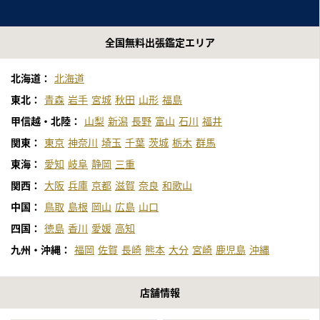
全国無料出張鑑定エリア
北海道：
北海道
東北：
青森
岩手
宮城
秋田
山形
福島
甲信越・北陸：
山梨
新潟
長野
富山
石川
福井
関東：
東京
神奈川
埼玉
千葉
茨城
栃木
群馬
東海：
愛知
岐阜
静岡
三重
関西：
大阪
兵庫
京都
滋賀
奈良
和歌山
中国：
鳥取
島根
岡山
広島
山口
四国：
徳島
香川
愛媛
高知
九州・沖縄：
福岡
佐賀
長崎
熊本
大分
宮崎
鹿児島
沖縄
店舗情報