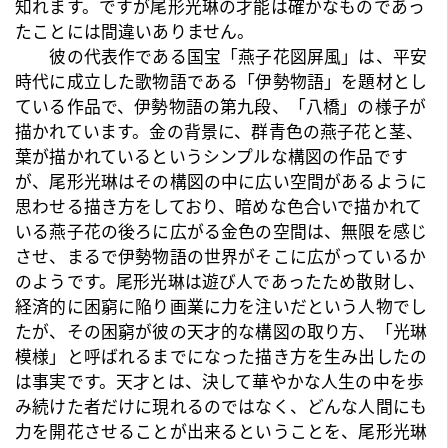
知れます。ですが尾形光琳の才能は確かなものであっ
たことには間違いありません。
彼の代表作である国宝「燕子花図屏風」は、平安
時代に成立した歌物語である「伊勢物語」を題材とし
ている作品で、伊勢物語の第九段、「八橋」の様子が
描かれています。金の背景に、群青色の燕子花と茎、
葉が描かれているというシンプルな構図の作品です
が、尾形光琳はその構図の中に広い空間があるように
思わせる描き方をしており、暗めな色合いで描かれて
いる燕子花の後ろに広がる金色の空間は、無限を感じ
させ、まるで伊勢物語の世界がそこに広がっているか
のようです。尾形光琳は遊び人であったため散財し、
経済的に困窮に陥り画業に力を注いだという人物でし
たが、その困窮が彼の天才的な構図の取り方、「光琳
模様」と呼ばれるまでになった描き方を生み出したの
は事実です。天才とは、決して華やかな人生の中を歩
み続けた者だけに現れるのではなく、どんな人間にも
力を開花させることが出来るということを、尾形光琳