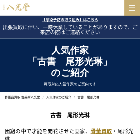
【感染予防の取り組み】はこちら
出張買取に伴い、一時休業していることがありますので、ご
来店の際はご連絡ください
人気作家
「古書 尾形光琳」
のご紹介
買取対応人気作家のご案内です
骨董品買取 古美術八光堂
人気作家のご紹介
古書 尾形光琳
古書 尾形光琳
困窮の中で才能を開花させた画家、
骨董買取
・尾形光
琳。