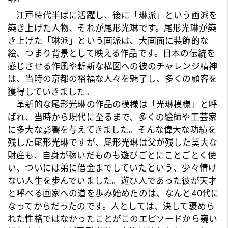
江戸時代半ばに活躍し、後に「琳派」という画派を
築き上げた人物、それが尾形光琳です。尾形光琳が築
き上げた「琳派」という画派は、大画面に装飾的な
絵、つまり背景として映える作品です。日本の伝統を
感じさせる作風や斬新な構図への彼のチャレンジ精神
は、当時の京都の裕福な人々を魅了し、多くの顧客を
獲得していきました。
革新的な尾形光琳の作品の模様は「光琳模様」と呼
ばれ、当時から現代に至るまで、多くの絵師や工芸家
に多大な影響を与えてきました。そんな偉大な功績を
残した尾形光琳ですが、尾形光琳は父が残した莫大な
財産も、自身が稼いだものも遊びごとにことごとく使
い、ついには弟に借金までしていたという、少々情け
ない人生を歩んでいました。遊び人であった彼が天才
と呼べる画家への道を歩み始めたのは、なんと40代に
なってからだったのです。人としては、決して褒めら
れた性格ではなかったことがこのエピソードから窺い