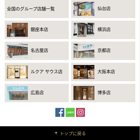
仙台店
全国のグループ店舗一覧
銀座本店
横浜店
名古屋店
京都店
ルクア サウス店
大阪本店
広島店
博多店
トップに戻る