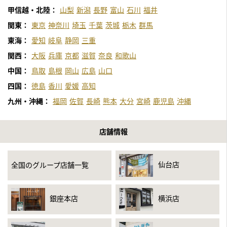
甲信越・北陸：
山梨
新潟
長野
富山
石川
福井
関東：
東京
神奈川
埼玉
千葉
茨城
栃木
群馬
東海：
愛知
岐阜
静岡
三重
関西：
大阪
兵庫
京都
滋賀
奈良
和歌山
中国：
鳥取
島根
岡山
広島
山口
四国：
徳島
香川
愛媛
高知
九州・沖縄：
福岡
佐賀
長崎
熊本
大分
宮崎
鹿児島
沖縄
店舗情報
仙台店
全国のグループ店舗一覧
銀座本店
横浜店