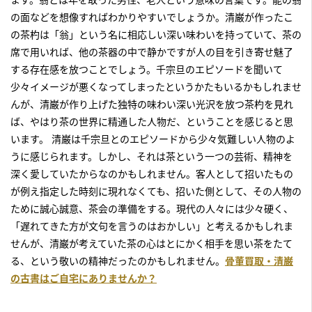
の面などを想像すればわかりやすいでしょうか。清巌が作ったこ
の茶杓は「翁」という名に相応しい深い味わいを持っていて、茶の
席で用いれば、他の茶器の中で静かですが人の目を引き寄せ魅了
する存在感を放つことでしょう。千宗旦のエピソードを聞いて
少々イメージが悪くなってしまったというかたもいるかもしれませ
んが、清巌が作り上げた独特の味わい深い光沢を放つ茶杓を見れ
ば、やはり茶の世界に精通した人物だ、ということを感じると思
います。 清巌は千宗旦とのエピソードから少々気難しい人物のよ
うに感じられます。しかし、それは茶という一つの芸術、精神を
深く愛していたからなのかもしれません。客人として招いたもの
が例え指定した時刻に現れなくても、招いた側として、その人物の
ために誠心誠意、茶会の準備をする。現代の人々には少々硬く、
「遅れてきた方が文句を言うのはおかしい」と考えるかもしれま
せんが、清巌が考えていた茶の心はとにかく相手を思い茶をたて
る、という敬いの精神だったのかもしれません。
骨董買取・清巌
の古書はご自宅にありませんか？