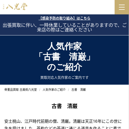
【感染予防の取り組み】はこちら
出張買取に伴い、一時休業していることがありますので、ご
来店の際はご連絡ください
人気作家
「古書 清巌」
のご紹介
買取対応人気作家のご案内です
骨董品買取 古美術八光堂
人気作家のご紹介
古書 清巌
古書 清巌
安土桃山、江戸時代前期の僧、清巌。清巌は天正16年にこの世に
生を受けました。茶杓などの茶道に通じる道具を作ることに秀で