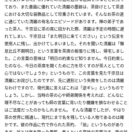
ており、また書画に優れていた清巌の墨跡は、茶掛けとして茶道
における大切な装飾品として珍重されています。そんなお茶の道
に通じていた清巌の有名なエピソードがあります。禅の弟子であ
った茶人、千宗旦に茶の席に招かれた際、清巌は予定の時間に遅
れてしまい、千宗旦は「また明日に来てください」という伝言を
使用人に残し、出かけてしまいました。それを聞いた清巌は「懈
怠比丘不期明日」という言葉を茶席の板張りに残し、帰宅しまし
た。この言葉の意味は「明日の約束など知りません。今日約束し
たのなら、今日の茶席を開くために力を尽くすのが茶人としての
心ではないでしょうか」というもので、この言葉を見た千宗旦は
清巌にお詫びしたのですが、先に遅刻という失敗をしたのは清巌
なわけですので、現代風に言えばこれは「逆ギレ」というもので
しょう。しかし、当時の茶の心や師弟関係を考えれば、どんなに
理不尽なことがあっても師の言葉に背いたり機嫌を損なわせること
はご法度だったのかもしれません。 そんな清巌でしたが、やはり
茶の世界に精通し、現代にまで名を残している人物であるのは確
かです。彼の作品に竹で作られた茶杓、「翁」というものがあり
ます。翁とは年を取った男性、老人という意味の言葉です。能の翁