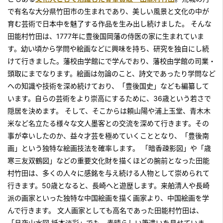
で有名な大分県竹田市の生まれであり、美しい風景と文化の中が
育む芸術で日本中を魅了する作品を生み出し続けました。 そんな
田能村竹田は、1777年に豊後国岡藩の侍医の家に生まれていま
す。幼い頃から学問や絵画などに興味を持ち、研究を独自にし続
けて行きました。藩校由学館にで学んでおり、藩校由学館の司業・
頭取にまでなります。絵画は勿論のこと、詩文であったり学問など
への知識や技術を深め続けており、「豊後国史」なども編纂して
います。自らの芸術をより崇高にするために、36歳という若さで
隠居を決めます。 そして、そこからは頼山陽や浦上玉堂、青木木
米など名立たる様々な文人墨客との交流を深めて行きます。その
事が幸いしたのか、益々才芸を極めていくこととなり、「豊後南
画」という独特な絵画技法を確率します。 「暗香疎影図」や「歳
寒三友双鶴図」などの重要文化財を描くほどの腕前となった田能
村竹田は、多くの人々に感銘を与え続ける人物として崇められて
行きます。50歳となると、長崎へと遊歴します。来舶清人や長崎
派の画家といった独特な中国絵画を描く画家より、中国絵画を学
んで行きます。 文人画家としても高名であった田能村竹田は、
「月夜山水図 紙本淡彩」でも、素晴らしい筆遣いを見せていま