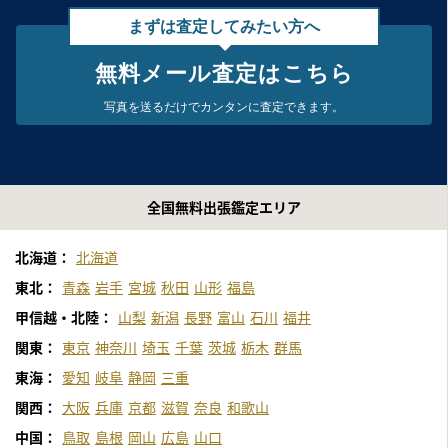
まずは査定してみたい方へ
無料メール査定はこちら
写真を送るだけで
カンタンに査定できます。
全国無料出張鑑定エリア
北海道：
北海道
東北：
青森
岩手
宮城
秋田
山形
福島
甲信越・北陸：
山梨
新潟
長野
富山
石川
福井
関東：
東京
神奈川
埼玉
千葉
茨城
栃木
群馬
東海：
愛知
岐阜
静岡
三重
関西：
大阪
兵庫
京都
滋賀
奈良
和歌山
中国：
鳥取
島根
岡山
広島
山口