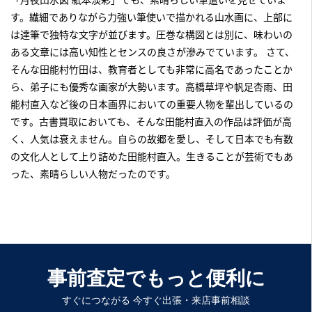
す。繊細でありながら力強い筆使いで描かれる山水画に、上部に
は達筆で独特な文字が並びます。圧巻な構図とは別に、味わいの
ある文章には高い知性とセンスの良さが滲みでています。 さて、
そんな田能村竹田は、教育者としても非常に高名であったことか
ら、弟子にも優秀な画家が大勢います。高橋草坪や帆足杏雨、田
能村直入など後の日本画界においての重要人物を輩出しているの
です。古書買取においても、そんな田能村直入の作品は評価が高
く、人気は衰えません。自らの故郷を愛し、そして日本でも有数
の文化人として上り詰めた田能村直入。生きることが芸術でもあ
った、素晴らしい人物だったのです。
事前査定でもっと便利に
すぐにつながる 今すぐ出張・来店事前相談