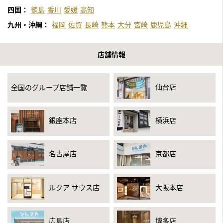
四国：
徳島
香川
愛媛
高知
九州・沖縄：
福岡
佐賀
長崎
熊本
大分
宮崎
鹿児島
沖縄
店舗情報
仙台店
全国のグループ店舗一覧
銀座本店
横浜店
名古屋店
京都店
ルクア サウス店
大阪本店
広島店
博多店