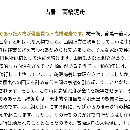
古書 高橋泥舟
であった人物が骨董買取・高橋泥舟です。
槍一筋、節義一筋に
三舟」と呼ばれた人物でした。山岡正業の次男として江戸に生
きは神業とさえ言われあがめられていました。そんな家庭で英
、同槍術師範として活躍を続けます。山岡鉄太郎と親交があり
情的な方向性を好んでいた傾向があるそうです。1863年には
随行して上洛しています。鵜殿鳩翁に管理をさせていましたが
皇攘夷への回天を計る前代未聞の事態を引き起こすこととなり
されます。そして、この時に高橋泥舟が全てを統率させます。
でみあった高橋泥舟は、天才的な技量を孝明天皇の叡聞に達し
るのです。浪士組が江戸にする時に、朝廷からの攘夷決行の勅
えを起こします。しかし、その行動のおかげで幕府からは要注
決行は絶たれることとなったのです。高橋泥舟の人物像は、非