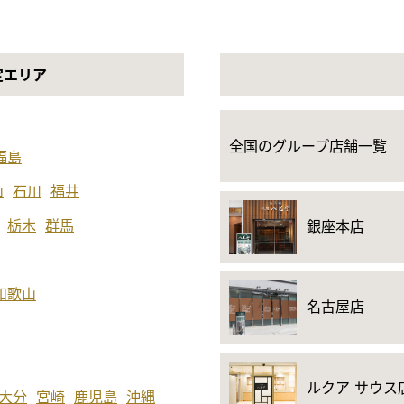
定エリア
全国のグループ店舗一覧
福島
山
石川
福井
栃木
群馬
銀座本店
和歌山
名古屋店
ルクア サウス
大分
宮崎
鹿児島
沖縄