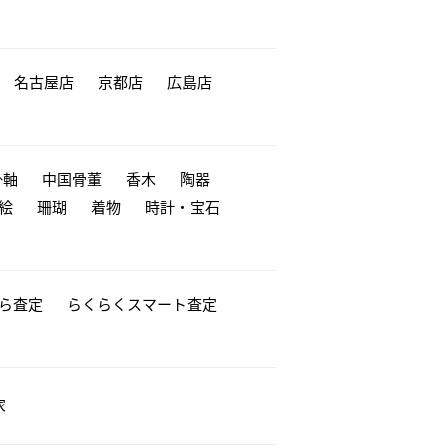
名古屋店
京都店
広島店
掛軸
中国骨董
香木
陶器
絵
珊瑚
着物
時計・宝石
から査定
らくらくスマート査定
家