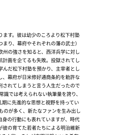
ります。彼は幼少のころより松下村塾
つまり、幕府やそれぞれの藩の武士）
欧州の強さを知ると、西洋兵学に対し
航計画を企てるも失敗。投獄されてし
学んだ松下村塾を預かり、主宰者とし
し、幕府が日米修好通商条約を勅許な
刑されてしまうと言う人生だったので
と常識では考えられない執筆量を誇り、
乱期に先進的な思想と視野を持ってい
ものが多く、新たなファンを生み出し
自身の行動にも表れていますが、時代
が彼の育てた若者たちによる明治維新