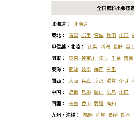
全国無料出張鑑
北海道：
北海道
東北：
青森
岩手
宮城
秋田
山形
甲信越・北陸：
山梨
新潟
長野
富
関東：
東京
神奈川
埼玉
千葉
茨城
東海：
愛知
岐阜
静岡
三重
関西：
大阪
兵庫
京都
滋賀
奈良
中国：
鳥取
島根
岡山
広島
山口
四国：
徳島
香川
愛媛
高知
九州・沖縄：
福岡
佐賀
長崎
熊本