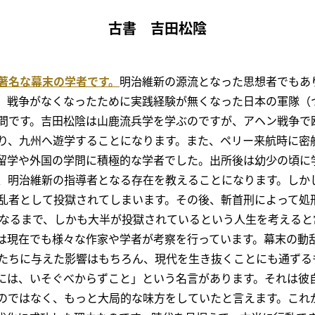
古書 吉田松陰
著名な幕末の学者です。
明治維新の源流となった思想者でもあ
、戦争がなくなったために実践経験が無くなった日本の軍隊（
問です。吉田松陰は山鹿流兵学を学ぶのですが、アヘン戦争で
り、九州へ遊学することになります。また、ペリー来航時に密
留学や外国の学問に積極的な学者でした。出所後は幼少の頃に
、明治維新の指導者となる存在を教えることになります。しか
乱者として投獄されてしまいます。その後、斬首刑によって処
くなるまで、しかも大半が投獄されているという人生を考える
は現在でも様々な作家や学者が考察を行っています。幕末の動
たちに与えた影響はもちろん、現代を生き抜くことにも通ずる
には、いそぐべからずこと」という名言があります。それは彼
のではなく、もっと大局的な味方をしていたと言えます。これ