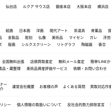
仙台店
ルクア サウス店
銀座本店
大阪本店
横浜店
絵画
日本画
洋画
現代アート
茶道具
骨董品
品
金製品
彫刻
仏像
美術品
マイセン
ガレ
浮世
ズ
版画
シルクスクリーン
リトグラフ
陶磁器
香合
全国無料出張
店頭買取査定
無料メール査定
簡単!LINE
遺品・蔵整理
美術品資産評価サービス
依頼・お問い合わせ
ナー
運営会社概要
お客様の声
よくある質問
買取対応作
介
リシー
個人情報の取扱いについて
反社会的勢力排除宣言