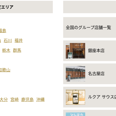
定エリア
全国のグループ店舗一覧
福島
山
石川
福井
栃木
群馬
銀座本店
和歌山
名古屋店
ルクア サウス
大分
宮崎
鹿児島
沖縄