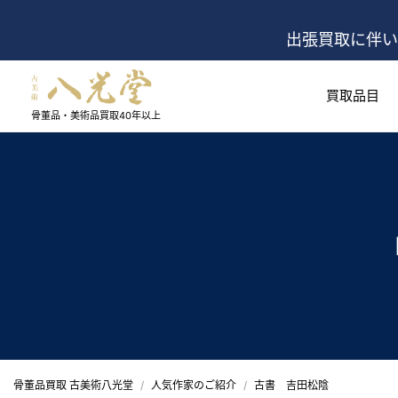
出張買取に伴い
買取品目
骨董品・美術品買取
40年以上
骨董品買取 古美術八光堂
人気作家のご紹介
古書 吉田松陰