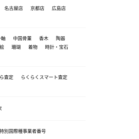
名古屋店
京都店
広島店
掛軸
中国骨董
香木
陶器
絵
珊瑚
着物
時計・宝石
から査定
らくらくスマート査定
家
特別国際種事業者番号