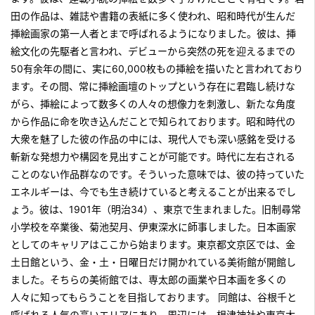
田の作品は、雑誌や書籍の表紙に多く使われ、昭和時代が生んだ
挿絵画家の第一人者とまで呼ばれるようになりました。彼は、挿
絵文化の先駆者と言われ、デビューから突然の死を迎えるまでの
50有余年の間に、実に60,000枚もの挿絵を描いたと言われており
ます。その間、常に挿絵画壇のトップという存在に君臨し続けな
がら、挿絵によって数多くの人々の想像力を刺激し、新たな角度
から作品に命を吹き込んだことで知られております。昭和時代の
大衆を魅了した彼の作品の中には、現代人でも深い感銘を受ける
斬新な発想力や構図を見出すことが可能です。時代に左右される
ことのない作品群なのです。そういった意味では、彼の持っていた
エネルギーは、今でも生き続けていると考えることが出来るでし
ょう。彼は、1901年（明治34）、東京で生まれました。旧制尋常
小学校を卒業後、菊池契月、伊東深水に師事しました。日本画家
としてのキャリアはここから始まります。東京都文京区では、金
土日館という、金・土・日曜日だけ開かれている美術館が開館し
ました。そちらの美術館では、専太郎の画業や日本画を多くの
人々に知ってもらうことを目指しております。 同館は、谷根千と
呼ばれる人気の高いエリアにあり、周辺には、根津神社や東京大