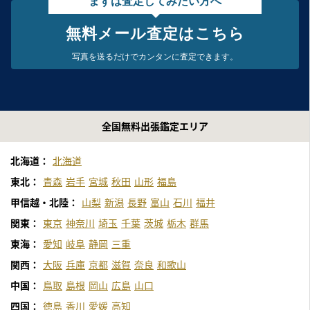
まずは査定してみたい方へ
無料メール査定はこちら
写真を送るだけで
カンタンに査定できます。
全国無料出張鑑定エリア
北海道：
北海道
東北：
青森
岩手
宮城
秋田
山形
福島
甲信越・北陸：
山梨
新潟
長野
富山
石川
福井
関東：
東京
神奈川
埼玉
千葉
茨城
栃木
群馬
東海：
愛知
岐阜
静岡
三重
関西：
大阪
兵庫
京都
滋賀
奈良
和歌山
中国：
鳥取
島根
岡山
広島
山口
四国：
徳島
香川
愛媛
高知