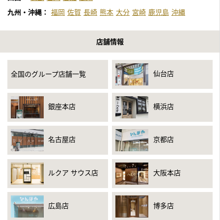
九州・沖縄：
福岡
佐賀
長崎
熊本
大分
宮崎
鹿児島
沖縄
店舗情報
仙台店
全国のグループ店舗一覧
銀座本店
横浜店
名古屋店
京都店
ルクア サウス店
大阪本店
広島店
博多店