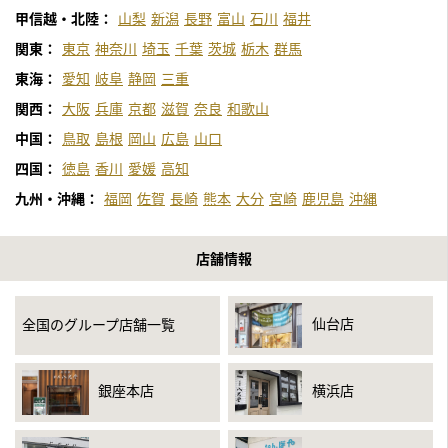
甲信越・北陸：
山梨
新潟
長野
富山
石川
福井
関東：
東京
神奈川
埼玉
千葉
茨城
栃木
群馬
東海：
愛知
岐阜
静岡
三重
関西：
大阪
兵庫
京都
滋賀
奈良
和歌山
中国：
鳥取
島根
岡山
広島
山口
四国：
徳島
香川
愛媛
高知
九州・沖縄：
福岡
佐賀
長崎
熊本
大分
宮崎
鹿児島
沖縄
店舗情報
仙台店
全国のグループ店舗一覧
銀座本店
横浜店