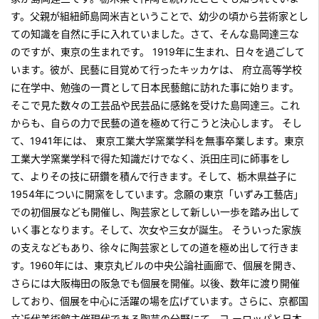
す。父親が組紐師島岡米吉ということで、幼少の頃から芸術家とし
ての知識を自然に手に入れていました。さて、そんな島岡達三な
のですが、東京の生まれです。 1919年に生まれ、日々を過ごして
います。彼が、民藝に目覚めて行ったキッカケは、 府立高等学校
に在学中、勉強の一貫として日本民藝館に訪れた事に始ります。
そこで見た数々の工芸品や民芸品に感銘を受けた島岡達三。これ
からも、自らの力で民藝の道を極めて行こうと決心します。 そし
て、1941年には、 東京工業大学窯業学科を無事卒業します。東京
工業大学窯業学科で得た知識だけでなく、浜田庄司に師事をし
て、よりその技に研鑽を積んで行きます。そして、栃木県益子に
1954年についに開窯をしています。念願の東京「いずみ工藝店」
での初個展なども開催し、陶芸家として新しい一歩を踏み出して
いく事となります。そして、次女や三女が誕生。 そういった家族
の支えなどもあり、徐々に陶芸家としての道を極め出して行きま
す。1960年には、東京丸ビルの中央公論社画廊で、個展を開き、
さらには大阪梅田の阪急でも個展を開催。以後、数年に渡り開催
しており、個展を中心に活躍の場を広げています。さらに、京都国
立近代美術館主催現代である陶芸の分野にて、ヨ ーロッパと日本