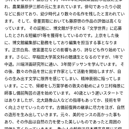
れ、農業藤原伊三郎の元に生まれています。俳句であったり小説
などに長けており、幼少時代より数々の名作を残したと言われてい
ます。 そして、
骨董買取においても藤原啓
の作品の評価は高くな
っています。 その証拠に、博文館が手がける『文学世界』に応募
したとされる短編が1等を獲得をしているのです。上京をした後
に、博文館編集部に勤務をしており編集を担当する事となりま
す。正宗白鳥、徳富蘆花などの影響もあり、詩なども作り始めてい
ます。さらに、早稲田大学英文科の聴講生となるのですが、1年で
中退。川端洋画研究所に通い、3年間デッサンを学んでいます。 そ
の後、数々の作品を世に出す作家として活動を開始しますが、自
らの生み出す文学に限界を感じてしまい、精神衰弱に陥ってしま
います。ここで、帰郷をし万葉学者の敦夫の勧めにより三村梅景に
師事し備前陶芸の道を始めています。 40歳という遅いスタートで
はありましたが、北大路魯山人などの指導もあってか、技術を早
く向上させていったのです。古備前復興の継承に尽力を注ぎ、自然
の造形を生み出していきます。元々、美的センスの高かった事も
あり、その作品は自然の力を使った美しいものであったと周囲の
評価も高くなっていきます。 魯山人の斡旋で日本橋高島屋にて個