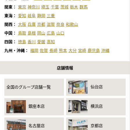
関東：
東京
神奈川
埼玉
千葉
茨城
栃木
群馬
東海：
愛知
岐阜
静岡
三重
関西：
大阪
兵庫
京都
滋賀
奈良
和歌山
中国：
鳥取
島根
岡山
広島
山口
四国：
徳島
香川
愛媛
高知
九州・沖縄：
福岡
佐賀
長崎
熊本
大分
宮崎
鹿児島
沖縄
店舗情報
仙台店
全国のグループ店舗一覧
銀座本店
横浜店
名古屋店
京都店