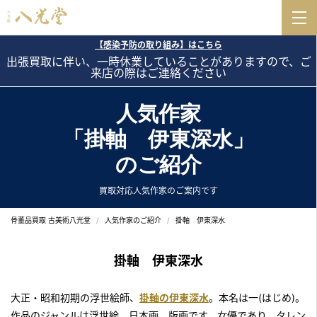
【感染予防の取り組み】はこちら
出張買取に伴い、一時休業していることがありますので、ご
来店の際はご連絡ください
人気作家
「掛軸 伊東深水」
のご紹介
買取対応人気作家のご案内です
骨董品買取 古美術八光堂
人気作家のご紹介
掛軸 伊東深水
掛軸 伊東深水
大正・昭和初期の浮世絵師、
掛軸の伊東深水
。本名は一(はじめ)。
作品のジャンルは浮世絵、日本画、版画です。女優であり、タレン