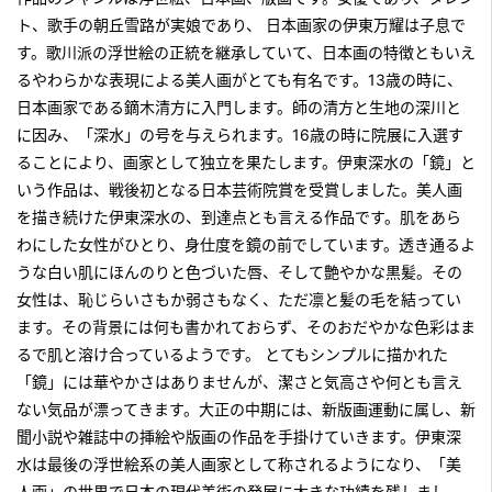
ト、歌手の朝丘雪路が実娘であり、 日本画家の伊東万耀は子息で
す。歌川派の浮世絵の正統を継承していて、日本画の特徴ともいえ
るやわらかな表現による美人画がとても有名です。13歳の時に、
日本画家である鏑木清方に入門します。師の清方と生地の深川と
に因み、「深水」の号を与えられます。16歳の時に院展に入選す
ることにより、画家として独立を果たします。伊東深水の「鏡」と
いう作品は、戦後初となる日本芸術院賞を受賞しました。美人画
を描き続けた伊東深水の、到達点とも言える作品です。肌をあら
わにした女性がひとり、身仕度を鏡の前でしています。透き通るよ
うな白い肌にほんのりと色づいた唇、そして艶やかな黒髪。その
女性は、恥じらいさもか弱さもなく、ただ凛と髪の毛を結ってい
ます。その背景には何も書かれておらず、そのおだやかな色彩はま
るで肌と溶け合っているようです。 とてもシンプルに描かれた
「鏡」には華やかさはありませんが、潔さと気高さや何とも言え
ない気品が漂ってきます。大正の中期には、新版画運動に属し、新
聞小説や雑誌中の挿絵や版画の作品を手掛けていきます。伊東深
水は最後の浮世絵系の美人画家として称されるようになり、「美
人画」の世界で日本の現代美術の発展に大きな功績を残しまし