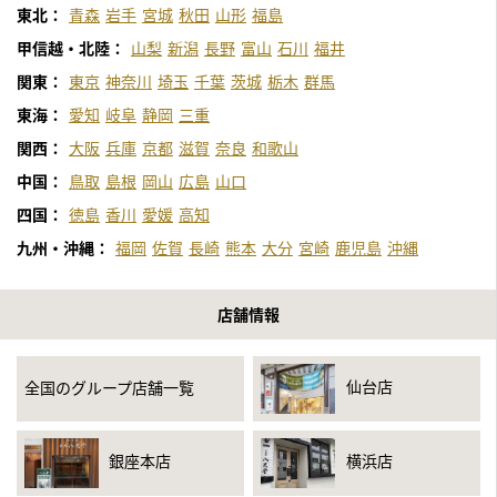
東北：
青森
岩手
宮城
秋田
山形
福島
甲信越・北陸：
山梨
新潟
長野
富山
石川
福井
関東：
東京
神奈川
埼玉
千葉
茨城
栃木
群馬
東海：
愛知
岐阜
静岡
三重
関西：
大阪
兵庫
京都
滋賀
奈良
和歌山
中国：
鳥取
島根
岡山
広島
山口
四国：
徳島
香川
愛媛
高知
九州・沖縄：
福岡
佐賀
長崎
熊本
大分
宮崎
鹿児島
沖縄
店舗情報
仙台店
全国のグループ店舗一覧
銀座本店
横浜店