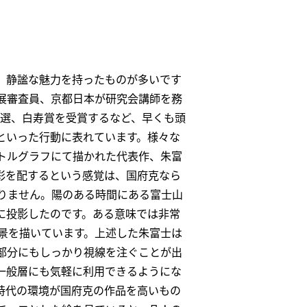
、静謐な魅力を持ったものが多いです
展審査員、京都日本が研究会講師を務
特選、白寿賞を受賞するなど、早くも頭
といった行動に表れています。様々な
トルグラフにて描かれた代表作、朱富
彩を配するという感覚は、国府克なら
りません。陽のある時間にある富士山
に投影したのです。ある意味では非常
景を描いています。上述した朱富士は
部分にもしっかり視線を注ぐことが出
一般層にも気軽に利用できるようにな
時代の環境が国府克の作品を高いもの