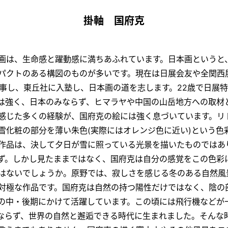
掛軸 国府克
画は、生命感と躍動感に満ちあふれています。日本画というと
パクトのある構図のものが多いです。現在は日展会友や全関西
師事し、東丘社に入塾し、日本画の道を志します。22歳で日展
は強く、日本のみならず、ヒマラヤや中国の山岳地方への取材
感じた多くの経験が、国府克の絵には強く息づいています。リ
雪化粧の部分を薄い朱色(実際にはオレンジ色に近い)という色
作品は、決して夕日が雪に照っている光景を描いたものではあ
ず。しかし見たままではなく、国府克は自分の感覚をこの色彩
はないでしょうか。原野では、寂しさを感じる冬のある自然風
対極な作品です。国府克は自然の持つ陽性だけではなく、陰の
の中・後期にかけて活躍しています。この頃には飛行機などが
ならず、世界の自然と邂逅できる時代に生まれました。そんな