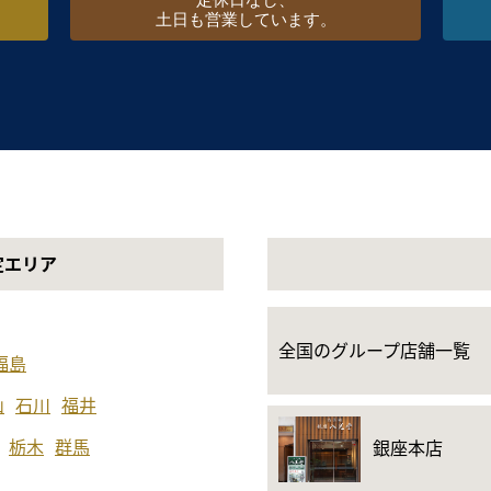
定休日なし、
土日も営業しています。
定エリア
全国のグループ店舗一覧
福島
山
石川
福井
栃木
群馬
銀座本店