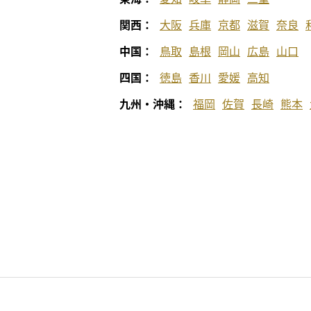
関西：
大阪
兵庫
京都
滋賀
奈良
中国：
鳥取
島根
岡山
広島
山口
四国：
徳島
香川
愛媛
高知
九州・沖縄：
福岡
佐賀
長崎
熊本