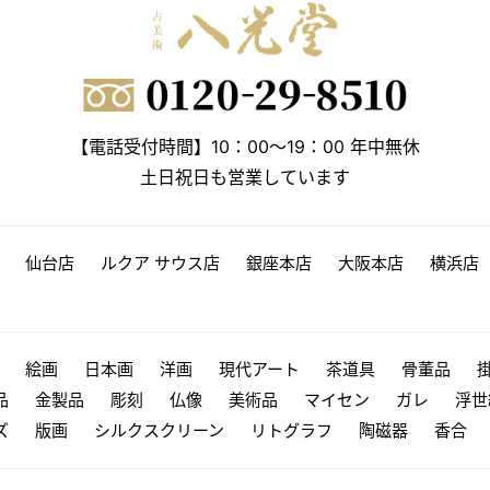
【電話受付時間】10：00～19：00 年中無休
土日祝日も営業しています
仙台店
ルクア サウス店
銀座本店
大阪本店
横浜店
絵画
日本画
洋画
現代アート
茶道具
骨董品
品
金製品
彫刻
仏像
美術品
マイセン
ガレ
浮世
ズ
版画
シルクスクリーン
リトグラフ
陶磁器
香合