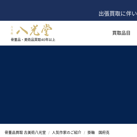
出張買取に伴い
買取品目
骨董品・美術品買取
40年以上
骨董品買取 古美術八光堂
人気作家のご紹介
掛軸 国府克