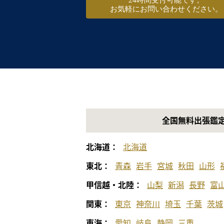
24時間受付可能です。
お気軽にお問い合わせください。
全国無料出張鑑
北海道：
北海道
東北：
青森
岩手
宮城
秋田
山形
甲信越・北陸：
山梨
新潟
長野
富
関東：
東京
神奈川
埼玉
千葉
茨城
東海：
愛知
岐阜
静岡
三重