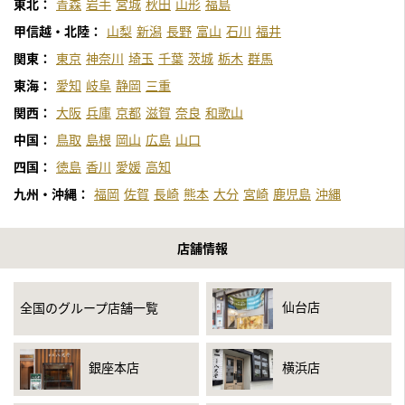
東北：
青森
岩手
宮城
秋田
山形
福島
甲信越・北陸：
山梨
新潟
長野
富山
石川
福井
関東：
東京
神奈川
埼玉
千葉
茨城
栃木
群馬
東海：
愛知
岐阜
静岡
三重
関西：
大阪
兵庫
京都
滋賀
奈良
和歌山
中国：
鳥取
島根
岡山
広島
山口
四国：
徳島
香川
愛媛
高知
九州・沖縄：
福岡
佐賀
長崎
熊本
大分
宮崎
鹿児島
沖縄
店舗情報
仙台店
全国のグループ店舗一覧
銀座本店
横浜店