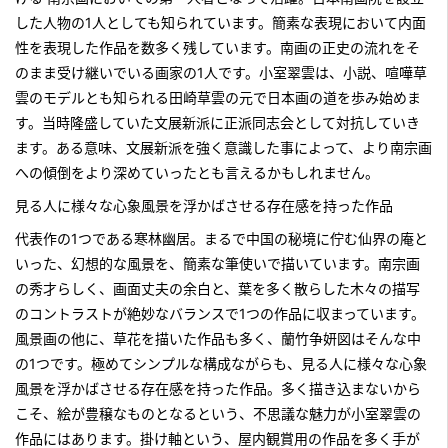
した人物の1人としても知られています。簡素な表現において内面
性を表現した作品を数多く残しています。南画の正史の流れをそ
のまま受け継いでいる画家の1人です。小室翠雲は、小説、喧嘩草
雲のモデルとも知られる田崎草雲の元で日本画の道を歩み始めま
す。当時隆盛していた文展新派に正派同志会として対抗していき
ます。ある意味、文展新派を強く意識した事によって、より南宗画
への傾倒をより深めていったとも言えるかもしれません。
見る人に様々な心象風景を浮かばさせる存在感を持った作品
代表作の1つである寒林幽居。まるで中国の秘境に佇む仙界の庵と
いった、幻想的な風景を、簡素な筆使いで描いています。南宗画
の秀才らしく、画面丈夫の余白と、葉を多く散らした木々の描写
のコントラストが絶妙なバランスで1つの作品に収まっています。
風景画の他に、草花を描いた作品も多く、蘭竹争妍図はそんな中
の1つです。極めてシンプルな構成ながらも、見る人に様々な心象
風景を浮かばさせる存在感を持った作品。多く描き込まないから
こそ、絵が豊穣なものとなるという、不思議な魅力が小室翠雲の
作品にはあります。掛け軸という、屋内観賞用の作品を多く手が