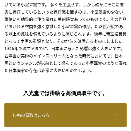
けている小室翠雲です。 多くを主張せず、しかし確かにそこに確
実に存在しているといった存在感を醸すのは、小室翠雲の少ない
筆使いを効果的に使う優れた美的感覚あってのものです。その作品
が置かれる空間を強く意識した小室翠雲の作品。ただ絵が絵であ
る以上の意味を備えているように感じられます。晩年に帝室技芸員
となって南画の重鎮となり、その地位を確固たるものにしました。
1945年で没するまでに、日本画に与えた影響は強く大きいです。
西洋画が美術のメインストリームとなった時代においても、日本
画というジャンルが以前として盛んであった小室翠雲のような優れ
た日本画家の存在は非常に大きいものでしょう。
八光堂では掛軸を高価買取中です。
掛軸の買取はこちら