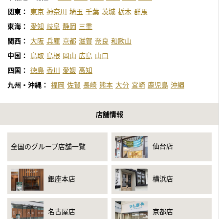
関東：
東京
神奈川
埼玉
千葉
茨城
栃木
群馬
東海：
愛知
岐阜
静岡
三重
関西：
大阪
兵庫
京都
滋賀
奈良
和歌山
中国：
鳥取
島根
岡山
広島
山口
四国：
徳島
香川
愛媛
高知
九州・沖縄：
福岡
佐賀
長崎
熊本
大分
宮崎
鹿児島
沖縄
店舗情報
仙台店
全国のグループ店舗一覧
銀座本店
横浜店
名古屋店
京都店