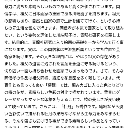
命力に満ちた素晴らしいものであると高く評価されています。岡
信孝は、祖父に日本画家の重鎮である川端龍子を持ちます。祖父
の影響もあり、自然と画家の道で生計を建てて行く、という心持
ちの元生活を営んで行きます。岡信孝が本気で画家として取り組み
たい、という姿勢を評価した川端龍子は、青龍社研究を推薦しま
す。結果的に、青龍社研究に入り絵画の基礎を一から学んで行く事
になります。実は、この岡信孝は生涯無所属という立ち位置で芸
術家を続けます。その大きな理由には、やはり祖父の存在があり
ました。祖父の遺言に残された言葉を永遠に守る続けるという、
切り固い一面も持ち合わせた画家でもあったのです。さて、そんな
岡信孝の作品は祖父同様、繊細な花鳥図を多く残しています。代
表作とも言っても良い「椿籠」では、編みカゴに入った色とりどり
の椿の花が、素晴らしい色彩の対比で描かれています。背景にグ
レーかかったマットな印象を与えることで、椿の美しさが良い映
えて映っています。さらには、「牡丹」も秀作です。繊細ながら淡
い色彩使いで描かれる牡丹の果敢なげながら生命力をみなぎらせ
る、そんな強さも受け取る事ができる素晴らしい作品となってい
るのです。日本画家として、数々の栄光を手に入れていった岡信孝