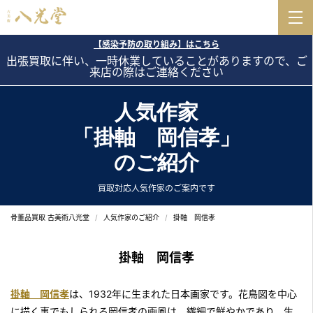
【感染予防の取り組み】はこちら
出張買取に伴い、一時休業していることがありますので、ご
来店の際はご連絡ください
人気作家
「掛軸 岡信孝」
のご紹介
買取対応人気作家のご案内です
骨董品買取 古美術八光堂
人気作家のご紹介
掛軸 岡信孝
掛軸 岡信孝
掛軸 岡信孝
は、1932年に生まれた日本画家です。花鳥図を中心
に描く事でもしられる岡信孝の画風は、繊細で鮮やかであり、生