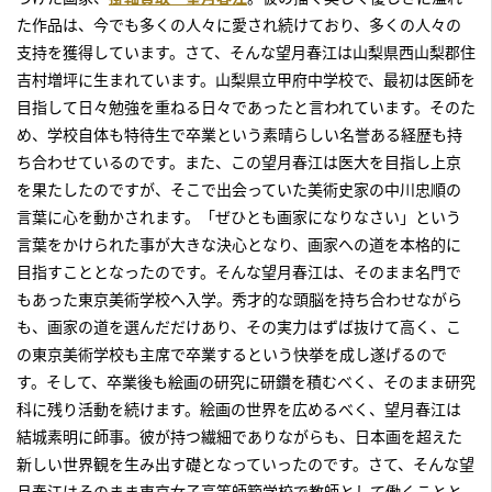
た作品は、今でも多くの人々に愛され続けており、多くの人々の
支持を獲得しています。さて、そんな望月春江は山梨県西山梨郡住
吉村増坪に生まれています。山梨県立甲府中学校で、最初は医師を
目指して日々勉強を重ねる日々であったと言われています。そのた
め、学校自体も特待生で卒業という素晴らしい名誉ある経歴も持
ち合わせているのです。また、この望月春江は医大を目指し上京
を果たしたのですが、そこで出会っていた美術史家の中川忠順の
言葉に心を動かされます。「ぜひとも画家になりなさい」という
言葉をかけられた事が大きな決心となり、画家への道を本格的に
目指すこととなったのです。そんな望月春江は、そのまま名門で
もあった東京美術学校へ入学。秀才的な頭脳を持ち合わせながら
も、画家の道を選んだだけあり、その実力はずば抜けて高く、こ
の東京美術学校も主席で卒業するという快挙を成し遂げるので
す。そして、卒業後も絵画の研究に研鑽を積むべく、そのまま研究
科に残り活動を続けます。絵画の世界を広めるべく、望月春江は
結城素明に師事。彼が持つ繊細でありながらも、日本画を超えた
新しい世界観を生み出す礎となっていったのです。さて、そんな望
月春江はそのまま東京女子高等師範学校で教師として働くことと