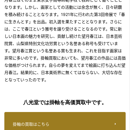
なります。しかし、画家としての活動には余念が無く、日々研鑽
を積み続けることとなります。1921年に行われた第3回帝展で「春
に生きんとす」を出品。初入選を果たすこととなります。さらに
は、ここで春江という雅号を譲り受けることなるのです。常に新
しい日本画の魅力を研究し、貢献し続けた望月春江は、日本芸術
院賞、山梨県特別文化功労賞という名誉ある称号も受けていま
す。望月春江賞という名誉ある賞も生まれ、これを目指す画家は
非常に多いのです。掛軸買取においても、望月春江の作品には高価
な価格がつけられます。自らの夢を変えてまで絵画に打ち込んだ望
月春江。結果的に、日本美術界に無くてはならない、大切な存在
となっていったのです。
八光堂では掛軸を高価買取中です。
掛軸の買取はこちら