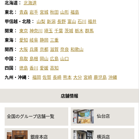
北海道：
北海道
東北：
青森
岩手
宮城
秋田
山形
福島
甲信越・北陸：
山梨
新潟
長野
富山
石川
福井
関東：
東京
神奈川
埼玉
千葉
茨城
栃木
群馬
東海：
愛知
岐阜
静岡
三重
関西：
大阪
兵庫
京都
滋賀
奈良
和歌山
中国：
鳥取
島根
岡山
広島
山口
四国：
徳島
香川
愛媛
高知
九州・沖縄：
福岡
佐賀
長崎
熊本
大分
宮崎
鹿児島
沖縄
店舗情報
仙台店
全国のグループ店舗一覧
銀座本店
横浜店