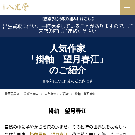
【感染予防の取り組み】はこちら
出張買取に伴い、一時休業していることがありますので、ご
来店の際はご連絡ください
人気作家
「掛軸 望月春江」
のご紹介
買取対応人気作家のご案内です
骨董品買取 古美術八光堂
人気作家のご紹介
掛軸 望月春江
掛軸 望月春江
自然の中に華やかさを包み込ませ、その独特の世界観を表現しつ
づけた画家、
掛軸買取 望月春江
。彼の描く美しく優しさに溢れ