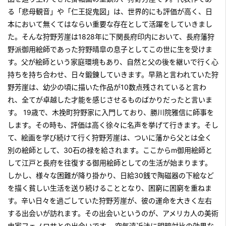
る「悲母観音」や「仁王捉鬼図」は、世界的にも評価が高く、日
本において無くてはならい重要な存在として活躍をしていきまし
た。そんな狩野芳崖は1828年に下関長府印内において、長府藩狩
野派御用絵師であった狩野晴皐の息子としてこの世に生を受けま
す。父が絵師という家庭環境もあり、自然と父の後を継いで行く心
持ちを持ち合わせ、日々鍛錬していきます。早熟と言われていた狩
野芳崖は、幼少の頃に描いた作品が10数点残されていると言わ
れ、全てが卓越した才能を感じさせるものばかりだったと言いま
す。 19歳で、木挽町狩野家に入門しており、勝川院雅信に師事を
します。その時も、評価は高く徐々に名声を挙げて行きます。そし
て、絵画を学び続けて行く狩野芳崖は、ついに藩から父とは全く
別の絵師として、30石の禄を給されます。ここからm御用絵師と
して江戸と長府を往復する御用絵師としての生活が始まります。
しかし、様々な困難が降り掛かり、日給30銭で陶磁器の下絵など
を描く貧しい生活を送り続けることとなり、困窮に困窮を重ねま
す。辛い日々を過ごしていた狩野芳崖が、彼の運命を大きく左右
する出会いが訪れます。その出会いというのが、アメリカ人の美術
史家フェノロサとの出会いです。 空気遠近法に明暗対比の効果な