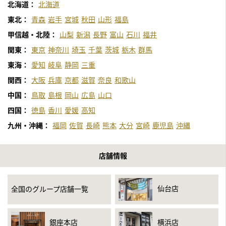
北海道：
北海道
東北：
青森
岩手
宮城
秋田
山形
福島
甲信越・北陸：
山梨
新潟
長野
富山
石川
福井
関東：
東京
神奈川
埼玉
千葉
茨城
栃木
群馬
東海：
愛知
岐阜
静岡
三重
関西：
大阪
兵庫
京都
滋賀
奈良
和歌山
中国：
鳥取
島根
岡山
広島
山口
四国：
徳島
香川
愛媛
高知
九州・沖縄：
福岡
佐賀
長崎
熊本
大分
宮崎
鹿児島
沖縄
店舗情報
仙台店
全国のグループ店舗一覧
銀座本店
横浜店