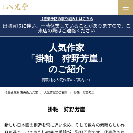
【感染予防の取り組み】はこちら
出張買取に伴い、一時休業していることがありますので、ご
来店の際はご連絡ください
人気作家
「掛軸 狩野芳崖」
のご紹介
買取対応人気作家のご案内です
骨董品買取 古美術八光堂
人気作家のご紹介
掛軸 狩野芳崖
掛軸 狩野芳崖
新しい日本画の創造を常に追い求め、そして数々の素晴らしい作
品を造り上げてきた
掛軸画の重鎮が、狩野芳崖
です。代表作であ