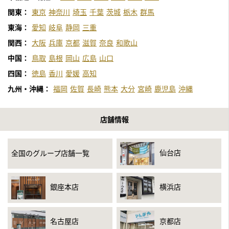
関東：
東京
神奈川
埼玉
千葉
茨城
栃木
群馬
東海：
愛知
岐阜
静岡
三重
関西：
大阪
兵庫
京都
滋賀
奈良
和歌山
中国：
鳥取
島根
岡山
広島
山口
四国：
徳島
香川
愛媛
高知
九州・沖縄：
福岡
佐賀
長崎
熊本
大分
宮崎
鹿児島
沖縄
店舗情報
仙台店
全国のグループ店舗一覧
銀座本店
横浜店
名古屋店
京都店