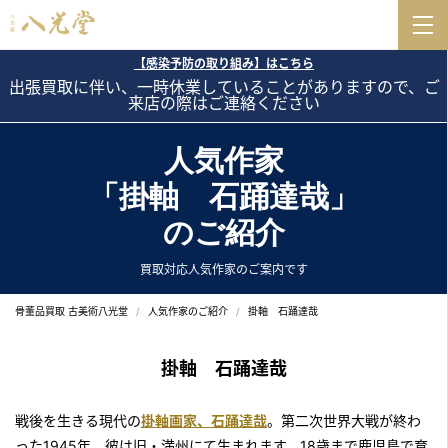
【感染予防の取り組み】はこちら
出張買取に伴い、一時休業していることがありますので、ご
来店の際はご連絡ください
人気作家
「掛軸 石踊達哉」
のご紹介
買取対応人気作家のご案内です
骨董品買取 古美術八光堂
人気作家のご紹介
掛軸 石踊達哉
掛軸 石踊達哉
戦後を生きる現代の
掛軸画家、石踊達哉
。第二次世界大戦が終わ
った1945年、彼は旧・満州にて生まれます。18歳まで鹿児島で育