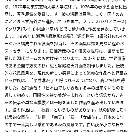
ち、1970年に東京芸術大学大学院終了。1976年の春季創画展に出
品し、春季展賞を受賞します。彼の活躍は目覚ましく、国内のみ
にとどまらず海外にも進出していきます。フランス(パリとニース)
イタリア(スペロ)中国(北京)などでも精力的に作品を発表していき
ます。 1998年に瀬戸内寂聴現代語訳「源氏物語」(講談社)の54ペ
ージから構成される装画を担当し、その画集は類を見ない程のベ
ストセラーになります。石踊達哉の描く優美な世界は、世間を圧
巻した源氏ブームの火付け役になります。2007年には、世界遺産
である金閣寺方丈の杉戸絵と客殿格天井画を制作しました。伝統
的な花鳥風月を、現代の新しい感覚によって流麗な作品へと昇華さ
せる作風は、「平成淋派 」と呼ばれるようになり、高い評価を得
ました。石踊達哉の「日本画でしか表現する事の出来ないものを
通して初めて、国際性を持つ美が生まれる」という信念から、古
典の伝承や単なる模倣とは一線を画した作品を産み出していきま
す。彼の作品に、「秋野」というものがあります。秋の野原に咲く
代表的な草花、「桔梗」「南天」「荻」「女郎花」。日本の１年
の中で一番美しい季節である秋の風景です。白い荻が小さな丘を
淡く彩っています。それとは対照的に深い紅色の紅葉と南天は見物