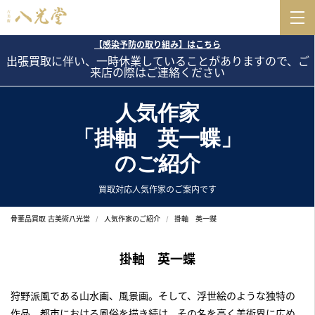
【感染予防の取り組み】はこちら
出張買取に伴い、一時休業していることがありますので、ご
来店の際はご連絡ください
人気作家
「掛軸 英一蝶」
のご紹介
買取対応人気作家のご案内です
骨董品買取 古美術八光堂
人気作家のご紹介
掛軸 英一蝶
掛軸 英一蝶
狩野派風である山水画、風景画。そして、浮世絵のような独特の
作品。都市における風俗を描き続け、その名を高く美術界に広め