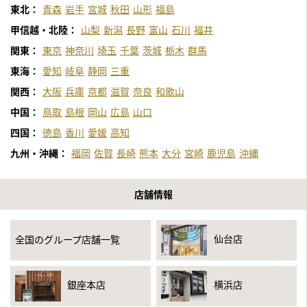
東北：
青森
岩手
宮城
秋田
山形
福島
甲信越・北陸：
山梨
新潟
長野
富山
石川
福井
関東：
東京
神奈川
埼玉
千葉
茨城
栃木
群馬
東海：
愛知
岐阜
静岡
三重
関西：
大阪
兵庫
京都
滋賀
奈良
和歌山
中国：
鳥取
島根
岡山
広島
山口
四国：
徳島
香川
愛媛
高知
九州・沖縄：
福岡
佐賀
長崎
熊本
大分
宮崎
鹿児島
沖縄
店舗情報
仙台店
全国のグループ店舗一覧
銀座本店
横浜店