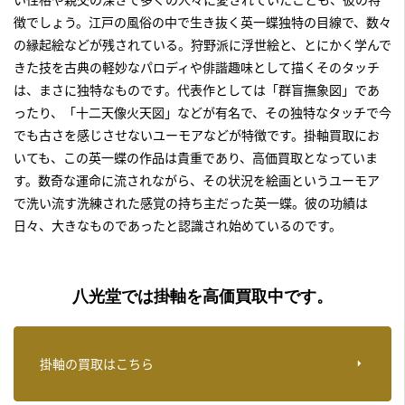
徴でしょう。江戸の風俗の中で生き抜く英一蝶独特の目線で、数々
の縁起絵などが残されている。狩野派に浮世絵と、とにかく学んで
きた技を古典の軽妙なパロディや俳諧趣味として描くそのタッチ
は、まさに独特なものです。代表作としては「群盲撫象図」であ
ったり、「十二天像火天図」などが有名で、その独特なタッチで今
でも古さを感じさせないユーモアなどが特徴です。掛軸買取にお
いても、この英一蝶の作品は貴重であり、高価買取となっていま
す。数奇な運命に流されながら、その状況を絵画というユーモア
で洗い流す洗練された感覚の持ち主だった英一蝶。彼の功績は
日々、大きなものであったと認識され始めているのです。
八光堂では掛軸を高価買取中です。
掛軸の買取はこちら