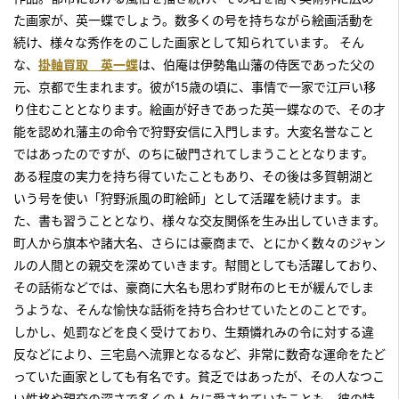
た画家が、英一蝶でしょう。数多くの号を持ちながら絵画活動を
続け、様々な秀作をのこした画家として知られています。 そん
な、
掛軸買取 英一蝶
は、伯庵は伊勢亀山藩の侍医であった父の
元、京都で生まれます。彼が15歳の頃に、事情で一家で江戸い移
り住むこととなります。絵画が好きであった英一蝶なので、その才
能を認めれ藩主の命令で狩野安信に入門します。大変名誉なこと
ではあったのですが、のちに破門されてしまうこととなります。
ある程度の実力を持ち得ていたこともあり、その後は多賀朝湖と
いう号を使い「狩野派風の町絵師」として活躍を続けます。ま
た、書も習うこととなり、様々な交友関係を生み出していきます。
町人から旗本や諸大名、さらには豪商まで、とにかく数々のジャン
ルの人間との親交を深めていきます。幇間としても活躍しており、
その話術などでは、豪商に大名も思わず財布のヒモが緩んでしま
うような、そんな愉快な話術を持ち合わせていたとのことです。
しかし、処罰などを良く受けており、生類憐れみの令に対する違
反などにより、三宅島へ流罪となるなど、非常に数奇な運命をたど
っていた画家としても有名です。貧乏ではあったが、その人なつこ
い性格や親交の深さで多くの人々に愛されていたことも、彼の特