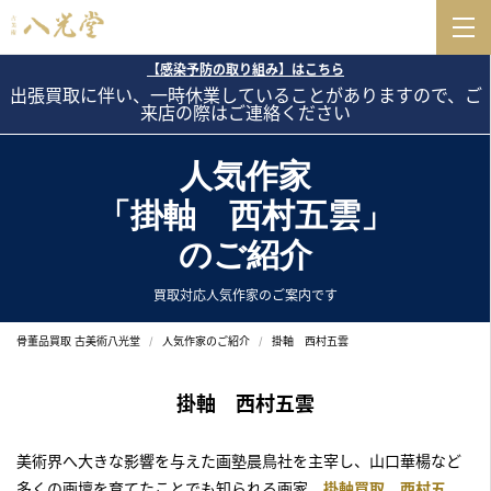
【感染予防の取り組み】はこちら
出張買取に伴い、一時休業していることがありますので、ご
来店の際はご連絡ください
人気作家
「掛軸 西村五雲」
のご紹介
買取対応人気作家のご案内です
骨董品買取 古美術八光堂
人気作家のご紹介
掛軸 西村五雲
掛軸 西村五雲
美術界へ大きな影響を与えた画塾晨鳥社を主宰し、山口華楊など
多くの画壇を育てたことでも知られる画家、
掛軸買取 西村五