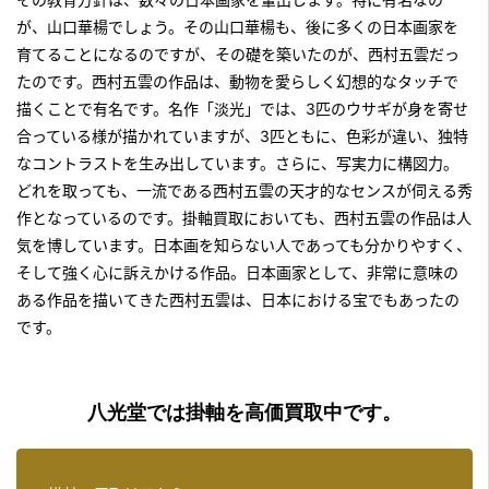
が、山口華楊でしょう。その山口華楊も、後に多くの日本画家を
育てることになるのですが、その礎を築いたのが、西村五雲だっ
たのです。西村五雲の作品は、動物を愛らしく幻想的なタッチで
描くことで有名です。名作「淡光」では、3匹のウサギが身を寄せ
合っている様が描かれていますが、3匹ともに、色彩が違い、独特
なコントラストを生み出しています。さらに、写実力に構図力。
どれを取っても、一流である西村五雲の天才的なセンスが伺える秀
作となっているのです。掛軸買取においても、西村五雲の作品は人
気を博しています。日本画を知らない人であっても分かりやすく、
そして強く心に訴えかける作品。日本画家として、非常に意味の
ある作品を描いてきた西村五雲は、日本における宝でもあったの
です。
八光堂では掛軸を高価買取中です。