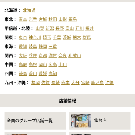
北海道：
北海道
東北：
青森
岩手
宮城
秋田
山形
福島
甲信越・北陸：
山梨
新潟
長野
富山
石川
福井
関東：
東京
神奈川
埼玉
千葉
茨城
栃木
群馬
東海：
愛知
岐阜
静岡
三重
関西：
大阪
兵庫
京都
滋賀
奈良
和歌山
中国：
鳥取
島根
岡山
広島
山口
四国：
徳島
香川
愛媛
高知
九州・沖縄：
福岡
佐賀
長崎
熊本
大分
宮崎
鹿児島
沖縄
店舗情報
仙台店
全国のグループ店舗一覧