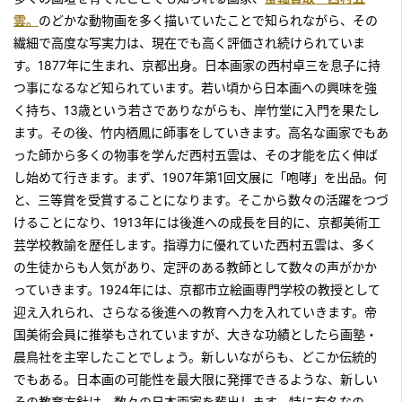
雲。
のどかな動物画を多く描いていたことで知られながら、その
繊細で高度な写実力は、現在でも高く評価され続けられていま
す。1877年に生まれ、京都出身。日本画家の西村卓三を息子に持
つ事になるなど知られています。若い頃から日本画への興味を強
く持ち、13歳という若さでありながらも、岸竹堂に入門を果たし
ます。その後、竹内栖鳳に師事をしていきます。高名な画家でもあ
った師から多くの物事を学んだ西村五雲は、その才能を広く伸ば
し始めて行きます。まず、1907年第1回文展に「咆哮」を出品。何
と、三等賞を受賞することになります。そこから数々の活躍をつづ
けることになり、1913年には後進への成長を目的に、京都美術工
芸学校教諭を歴任します。指導力に優れていた西村五雲は、多く
の生徒からも人気があり、定評のある教師として数々の声がかか
っていきます。1924年には、京都市立絵画専門学校の教授として
迎え入れられ、さらなる後進への教育へ力を入れていきます。帝
国美術会員に推挙もされていますが、大きな功績としたら画塾・
晨鳥社を主宰したことでしょう。新しいながらも、どこか伝統的
でもある。日本画の可能性を最大限に発揮できるような、新しい
その教育方針は、数々の日本画家を輩出します。特に有名なの