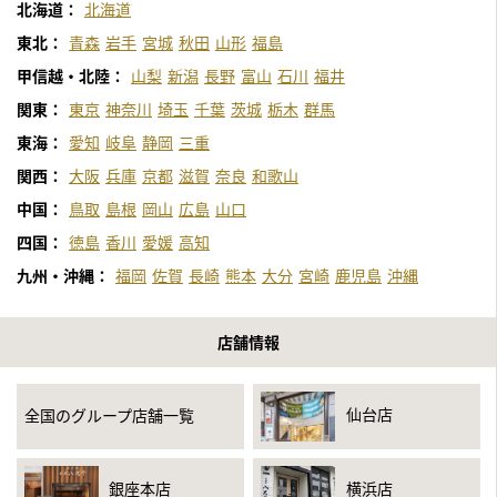
北海道：
北海道
東北：
青森
岩手
宮城
秋田
山形
福島
甲信越・北陸：
山梨
新潟
長野
富山
石川
福井
関東：
東京
神奈川
埼玉
千葉
茨城
栃木
群馬
東海：
愛知
岐阜
静岡
三重
関西：
大阪
兵庫
京都
滋賀
奈良
和歌山
中国：
鳥取
島根
岡山
広島
山口
四国：
徳島
香川
愛媛
高知
九州・沖縄：
福岡
佐賀
長崎
熊本
大分
宮崎
鹿児島
沖縄
店舗情報
仙台店
全国のグループ店舗一覧
銀座本店
横浜店