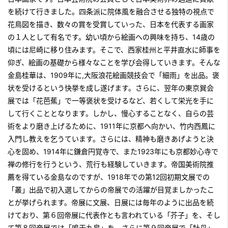
を続けて行きました。四条派に院体風を融合させる独特の視点で
花鳥図を描き、数々の賞を受賞していった、日本を代表する画家
の１人として有名です。幼い頃から絵画への興味を持ち、14歳の
頃には尼崎に移り住みます。そこで、西家桂州と平井直水に師事を
仰ぎ、絵画の基礎から様々なことを学び会得していきます。そんな
金島桂華は、1909年に,大阪浪花絵画競技会で「細雨」を出品。褒
状を受けるという快挙を成し遂げます。さらに、翌年の東京巽会
展では「花芭蕉」で一等褒状を受けるなど、若くして栄光を手に
して行くこととなります。しかし、慢心することなく、自らの芸
術をより磨き上げるために、1911年に京都へ向かい、竹内西鳳に
入門し教えを乞うています。さらには、精神も磨きあげようと決
心を固め、1914年に鎌倉円覚寺で、また1923年にも京都妙心寺で
禅の修行を行うという、荒行も経験していきます。帝国美術院推
薦を得ている金島なのですが、1918年での第12回初期文展での
「叢」出品で初入選してからの帝展での活躍が目覚ましかったこ
とが挙げられます。帝展に文展、日展には毎年のように出品を続
けており、第６回帝展に代表作とも言われている「芥子」を、そし
て第８回帝展では「鳴于九皋」を、さらに第９回帝展で「牡丹」