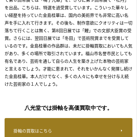
を出品。こちらは、特選を過受賞しています。こういった華々し
い経歴を持っていた金島桂華は、国内の美術界でも非常に高い名
声を手に入れて行きます。その後も、制作意欲にクオリティは一切
落ちて行くことは無く、第8回日展では「鯉」での文部大臣賞の受
賞。さらには、翌回日展では「冬田」で芸術院賞までを受賞して
いるのです。金島桂華の作品群は、未だに掛軸買取においても人気
があり、多くの場所で取引されています。福山市名誉市民としても
有名であり、芸術を通して自らの人生を築き上げた本物の芸術家
と言えるでしょう。才能に恵まれて、それをいかんなく発揮し続け
た金島桂華。本人だけでなく、多くの人々にも幸せを分け与え続
けた芸術家の１人でしょう。
八光堂では掛軸を高価買取中です。
掛軸の買取はこちら