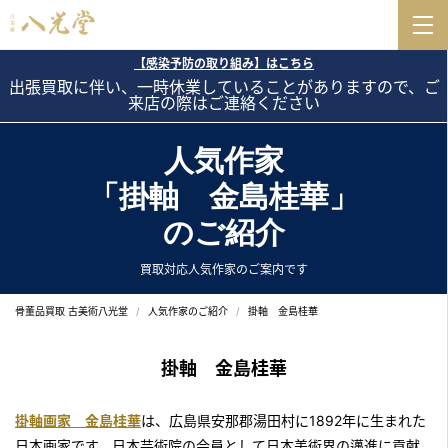
【感染予防の取り組み】はこちら
出張買取に伴い、一時休業していることがありますので、ご
来店の際はご連絡ください
人気作家
「掛軸 金島桂華」
のご紹介
買取対応人気作家のご案内です
骨董品買取 古美術八光堂
人気作家のご紹介
掛軸 金島桂華
掛軸 金島桂華
掛軸画家 金島桂華
は、広島県安那郡湯田村に1892年に生まれた
日本画家です。日本芸術院の会員として日本美術界の邁進に貢献