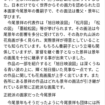
た。日本だけでなく世界からその画力を認められた
日
本画
家
今尾景年
の養嗣子で、その画法は養父・
景年
に
学びます。
今尾景祥の代表作は「旭日映浪図」「松月図」「松
の図」「墨絵松図」等が挙げられます。その画法は
今
尾景年
の影響を多分に受けており、その為か丸山派の
花鳥画が多く見られ、実際景祥が得意としていること
でも知られています。もちろん養嗣子という立場も関
係していますが、家督を継ぐ養子となった景祥は
景年
の画風を十分に継承する事が出来ていました。
作品の一部を紹介すると「旭日映浪図」は深くうね
る青い波の上に、輝く旭日描いた見事な一点です。こ
の作品に関しても花鳥画風が上手く出ています。また
各所にある景祥の作品はどれも景年の画法が引き継が
れている非常に正統派な画風です。
正統派の画家だった今尾景祥
今尾景年
もそうだったように今尾景祥も団体には所