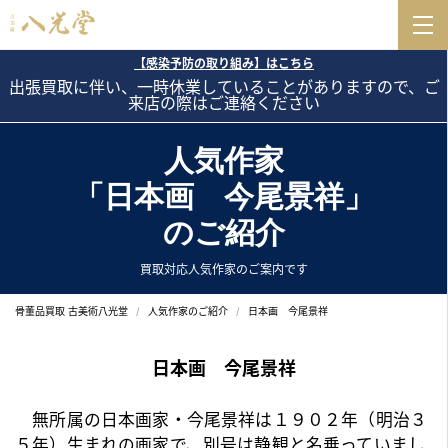
【感染予防の取り組み】はこちら
出張買取に伴い、一時休業していることがありますので、ご
来店の際はご連絡ください
人気作家
「日本画 今尾景祥」
のご紹介
買取対応人気作家のご案内です
骨董品買取 古美術八光堂
人気作家のご紹介
日本画 今尾景祥
日本画 今尾景祥
無所属の
日本画
家・今尾景祥は１９０２年（明治３
５年）生まれの画家で、別号は静観と名乗っていまし