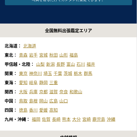
全国無料出張鑑定エリア
北海道：
北海道
東北：
青森
岩手
宮城
秋田
山形
福島
甲信越・北陸：
山梨
新潟
長野
富山
石川
福井
関東：
東京
神奈川
埼玉
千葉
茨城
栃木
群馬
東海：
愛知
岐阜
静岡
三重
関西：
大阪
兵庫
京都
滋賀
奈良
和歌山
中国：
鳥取
島根
岡山
広島
山口
四国：
徳島
香川
愛媛
高知
九州・沖縄：
福岡
佐賀
長崎
熊本
大分
宮崎
鹿児島
沖縄