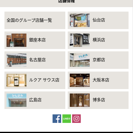
店舗情報
仙台店
全国のグループ店舗一覧
銀座本店
横浜店
名古屋店
京都店
ルクア サウス店
大阪本店
広島店
博多店