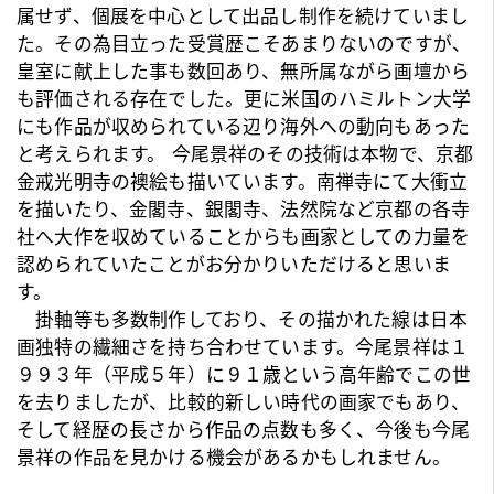
属せず、個展を中心として出品し制作を続けていまし
た。その為目立った受賞歴こそあまりないのですが、
皇室に献上した事も数回あり、無所属ながら画壇から
も評価される存在でした。更に米国のハミルトン大学
にも作品が収められている辺り海外への動向もあった
と考えられます。 今尾景祥のその技術は本物で、京都
金戒光明寺の襖絵も描いています。南禅寺にて大衝立
を描いたり、金閣寺、銀閣寺、法然院など京都の各寺
社へ大作を収めていることからも画家としての力量を
認められていたことがお分かりいただけると思いま
す。
掛軸等も多数制作しており、その描かれた線は日本
画独特の繊細さを持ち合わせています。今尾景祥は１
９９３年（平成５年）に９１歳という高年齢でこの世
を去りましたが、比較的新しい時代の画家でもあり、
そして経歴の長さから作品の点数も多く、今後も今尾
景祥の作品を見かける機会があるかもしれません。